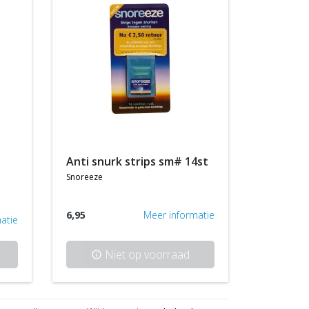
anti snurk strips sm# 14st
snoreeze
6,95
Meer informatie
atie
Niet op voorraad
info