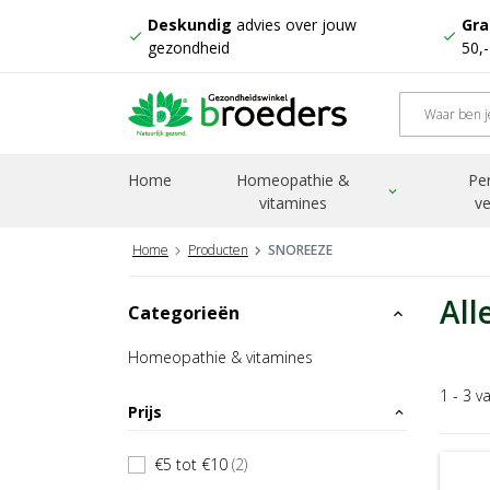
Deskundig
advies over jouw
Gra
check
check
gezondheid
50,
Home
Homeopathie &
Pe
expand_more
vitamines
ve
Home
Producten
SNOREEZE
All
Categorieën
expand_less
Homeopathie & vitamines
1 - 3 v
Prijs
expand_less
€5 tot €10
(2)
check