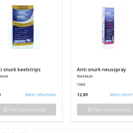
ti snurk keelstrips
anti snurk neusspray
reeze
snoreeze
10ml
9
Meer informatie
12,89
Meer inform
Niet op voorraad
Niet op voorraad
info
info