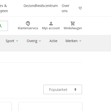
es &
Gezondheidscentrum
Over
favorite_border
epten
ons
contact_support
person
shopping_cart
rch
Klantenservice
Mijn account
Winkelwagen
Sport
Overig
Actie
Merken
expand_more
expand_more
expand_more