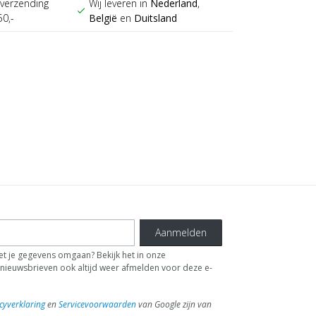
verzending
Wij leveren in
Nederland
,
check
50,-
België
en
Duitsland
Aanmelden
t je gegevens omgaan? Bekijk het in onze
de nieuwsbrieven ook altijd weer afmelden voor deze e-
cyverklaring
en
Servicevoorwaarden
van Google zijn van