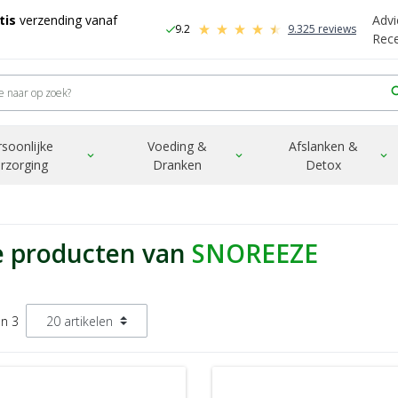
tis
verzending vanaf
Advi
9.2
9.325 reviews
check
-
Rec
sea
rsoonlijke
Voeding &
Afslanken &
expand_more
expand_more
expand_more
rzorging
Dranken
Detox
e producten van
SNOREEZE
an 3