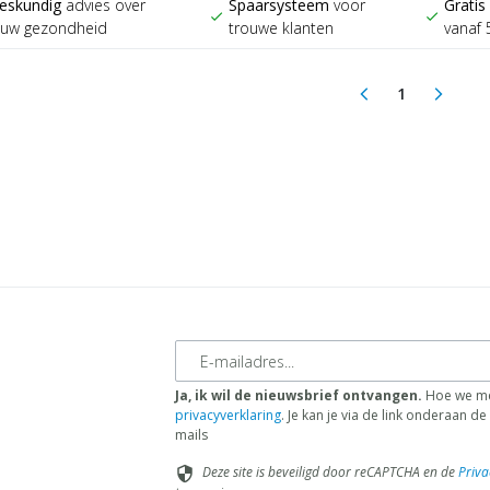
eskundig
advies over
Spaarsysteem
voor
Gratis
check
check
ouw gezondheid
trouwe klanten
vanaf 
1
arrow_back_ios
arrow_forward_ios
(current)
E-mailadres
Ja, ik wil de nieuwsbrief ontvangen.
Hoe we me
privacyverklaring
. Je kan je via de link onderaan 
mails
Deze site is beveiligd door reCAPTCHA en de
Priva
security