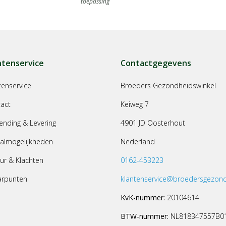
toepassing
ntenservice
Contactgegevens
tenservice
Broeders Gezondheidswinkel
act
Keiweg 7
ending & Levering
4901 JD Oosterhout
almogelijkheden
Nederland
ur & Klachten
0162-453223
arpunten
klantenservice@broedersgezond
KvK-nummer:
20104614
BTW-nummer:
NL818347557B0