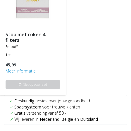
stop met roken 4
filters
smooff
1st
45,99
Meer informatie
Niet op voorraad
info
Deskundig
advies over jouw gezondheid
check
Spaarsysteem
voor trouwe klanten
check
Gratis
verzending vanaf 50,-
check
Wij leveren in
Nederland
,
België
en
Duitsland
check