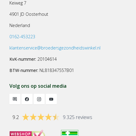
Keiweg 7
4901 JD Oosterhout
Nederland
0162-453223
klantenservice@broedersgezondheidswinkel.nl
KvK-nummer:
20104614
BTW-nummer:
NL818347557B01
Volg ons op social media
9.2
9.325 reviews