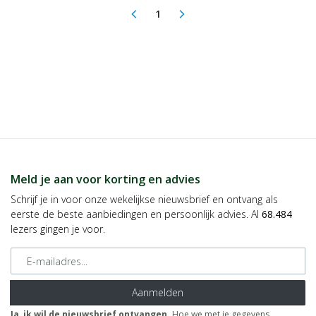
1
arrow_back_ios
arrow_forward_ios
(current)
Meld je aan voor korting en advies
Schrijf je in voor onze wekelijkse nieuwsbrief en ontvang als
eerste de beste aanbiedingen en persoonlijk advies. Al
68.484
lezers gingen je voor.
E-mailadres
Aanmelden
Ja, ik wil de nieuwsbrief ontvangen.
Hoe we met je gegevens