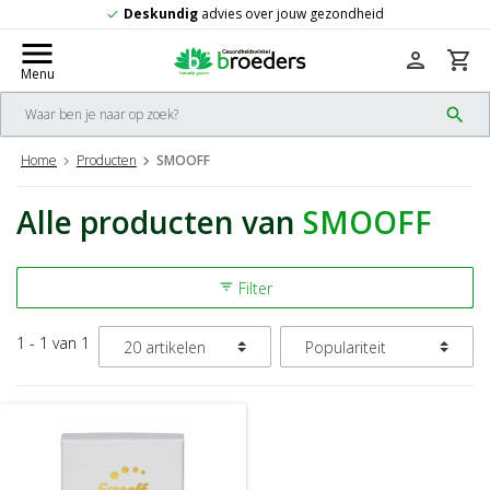
Deskundig
advies over jouw gezondheid
check
menu
person
shopping_cart
Menu
search
Home
Producten
SMOOFF
Alle producten van
SMOOFF
Filter
filter_list
1 - 1 van 1