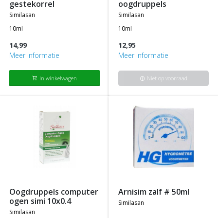
gestekorrel
oogdruppels
similasan
similasan
10ml
10ml
14,99
12,95
Meer informatie
Meer informatie
In winkelwagen
Niet op voorraad
shopping_cart
info
oogdruppels computer
arnisim zalf # 50ml
ogen simi 10x0.4
similasan
similasan