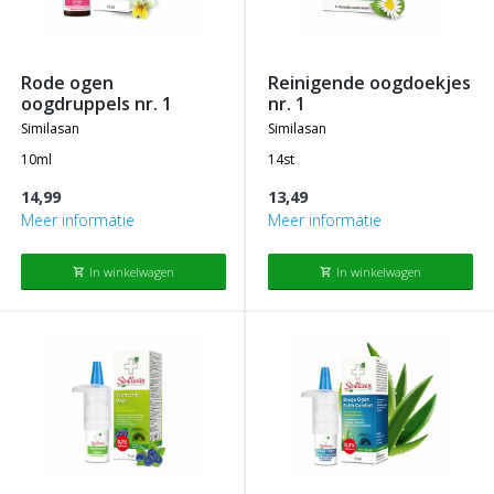
rode ogen
reinigende oogdoekjes
oogdruppels nr. 1
nr. 1
similasan
similasan
10ml
14st
14,99
13,49
Meer informatie
Meer informatie
In winkelwagen
In winkelwagen
shopping_cart
shopping_cart