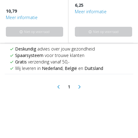
6,25
10,79
Meer informatie
Meer informatie
Niet op voorraad
Niet op voorraad
info
info
Deskundig
advies over jouw gezondheid
check
Spaarsysteem
voor trouwe klanten
check
Gratis
verzending vanaf 50,-
check
Wij leveren in
Nederland
,
België
en
Duitsland
check
1
arrow_back_ios
arrow_forward_ios
(current)