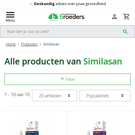
Deskundig
advies over jouw gezondheid
check
menu
person
shopping_cart
Menu
search
Home
Producten
Similasan
Alle producten van
Similasan
Filter
filter_list
1 - 10 van 10