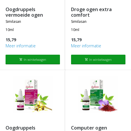
oogdruppels
droge ogen extra
vermoeide ogen
comfort
similasan
similasan
10ml
10ml
15,79
15,79
Meer informatie
Meer informatie
In winkelwagen
In winkelwagen
shopping_cart
shopping_cart
oogdruppels
computer ogen