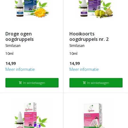
droge ogen
hooikoorts
oogdruppels
oogdruppels nr. 2
similasan
similasan
10ml
10ml
14,99
14,99
Meer informatie
Meer informatie
In winkelwagen
In winkelwagen
shopping_cart
shopping_cart