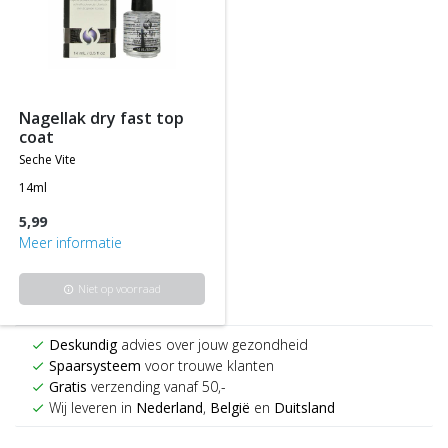
nagellak dry fast top
coat
seche vite
14ml
5,99
Meer informatie
Niet op voorraad
info
Deskundig
advies over jouw gezondheid
check
Spaarsysteem
voor trouwe klanten
check
Gratis
verzending vanaf 50,-
check
Wij leveren in
Nederland
,
België
en
Duitsland
check