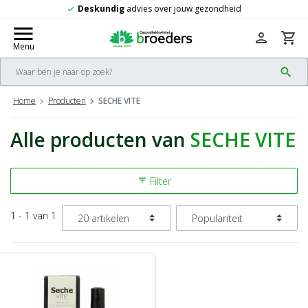
Deskundig
advies over jouw gezondheid
check
menu
person
shopping_cart
Menu
search
Home
Producten
SECHE VITE
Alle producten van
SECHE VITE
Filter
filter_list
1 - 1 van 1