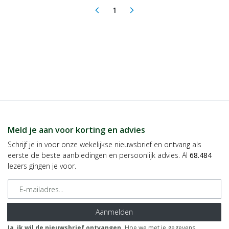
1
arrow_back_ios
arrow_forward_ios
(current)
Meld je aan voor korting en advies
Schrijf je in voor onze wekelijkse nieuwsbrief en ontvang als
eerste de beste aanbiedingen en persoonlijk advies. Al
68.484
lezers gingen je voor.
E-mailadres
Aanmelden
Ja, ik wil de nieuwsbrief ontvangen.
Hoe we met je gegevens