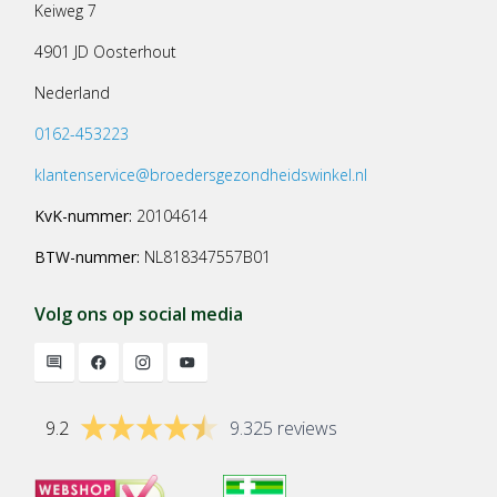
Keiweg 7
4901 JD Oosterhout
Nederland
0162-453223
klantenservice@broedersgezondheidswinkel.nl
KvK-nummer:
20104614
BTW-nummer:
NL818347557B01
Volg ons op social media
9.2
9.325 reviews