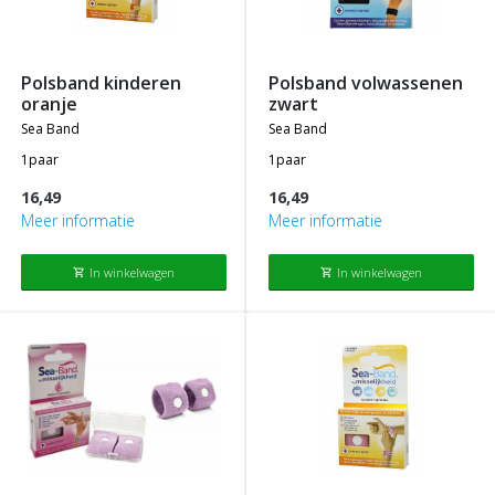
polsband kinderen
polsband volwassenen
oranje
zwart
sea band
sea band
1paar
1paar
16,49
16,49
Meer informatie
Meer informatie
In winkelwagen
In winkelwagen
shopping_cart
shopping_cart