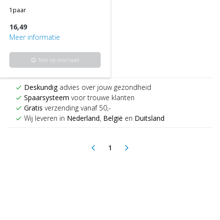
1paar
16,49
Meer informatie
Niet op voorraad
info
Deskundig
advies over jouw gezondheid
check
Spaarsysteem
voor trouwe klanten
check
Gratis
verzending vanaf 50,-
check
Wij leveren in
Nederland
,
België
en
Duitsland
check
1
arrow_back_ios
arrow_forward_ios
(current)