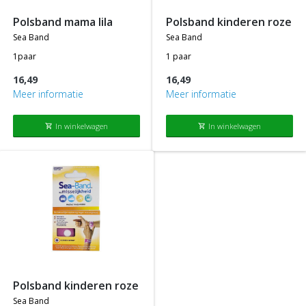
polsband mama lila
polsband kinderen roze
sea band
sea band
1paar
1 paar
16,49
16,49
Meer informatie
Meer informatie
In winkelwagen
In winkelwagen
shopping_cart
shopping_cart
polsband kinderen roze
sea band