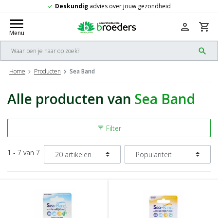
Deskundig
advies over jouw gezondheid
check
menu
person
shopping_cart
Menu
search
Home
Producten
Sea Band
Alle producten van
Sea Band
Filter
filter_list
1 - 7 van 7