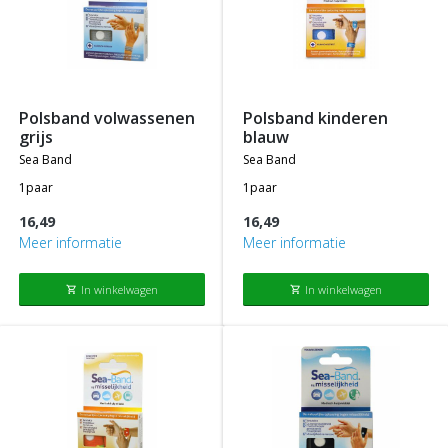
polsband volwassenen
polsband kinderen
grijs
blauw
sea band
sea band
1paar
1paar
16,49
16,49
Meer informatie
Meer informatie
In winkelwagen
In winkelwagen
shopping_cart
shopping_cart