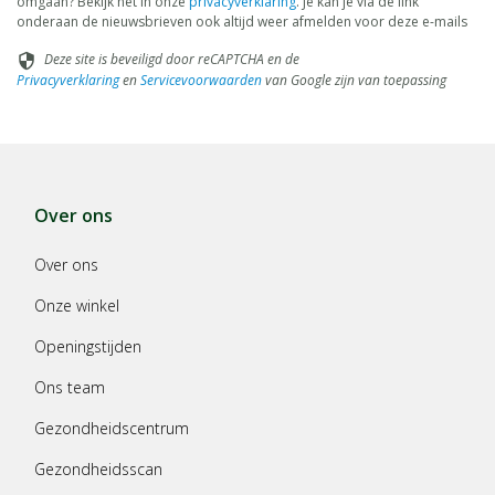
omgaan? Bekijk het in onze
privacyverklaring
. Je kan je via de link
onderaan de nieuwsbrieven ook altijd weer afmelden voor deze e-mails
Deze site is beveiligd door reCAPTCHA en de
security
Privacyverklaring
en
Servicevoorwaarden
van Google zijn van toepassing
Over ons
Over ons
Onze winkel
Openingstijden
Ons team
Gezondheidscentrum
Gezondheidsscan