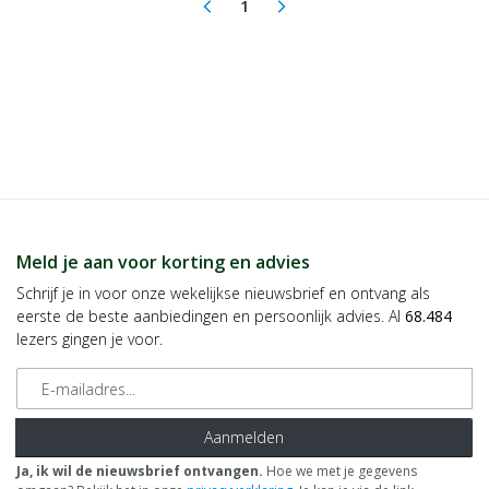
1
arrow_back_ios
arrow_forward_ios
(current)
Meld je aan voor korting en advies
Schrijf je in voor onze wekelijkse nieuwsbrief en ontvang als
eerste de beste aanbiedingen en persoonlijk advies. Al
68.484
lezers gingen je voor.
E-mailadres
Aanmelden
Ja, ik wil de nieuwsbrief ontvangen.
Hoe we met je gegevens