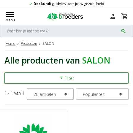
Deskundig
advies over jouw gezondheid
check
menu
person
shopping_cart
Menu
search
Home
Producten
SALON
Alle producten van
SALON
Filter
filter_list
1 - 1 van 1