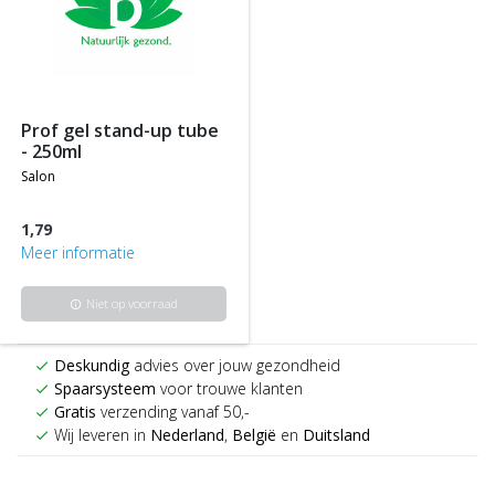
prof gel stand-up tube
- 250ml
salon
1,79
Meer informatie
Niet op voorraad
info
Deskundig
advies over jouw gezondheid
check
Spaarsysteem
voor trouwe klanten
check
Gratis
verzending vanaf 50,-
check
Wij leveren in
Nederland
,
België
en
Duitsland
check