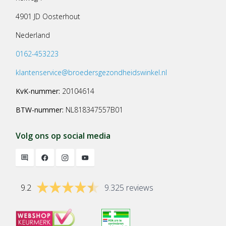
4901 JD Oosterhout
Nederland
0162-453223
klantenservice@broedersgezondheidswinkel.nl
KvK-nummer:
20104614
BTW-nummer:
NL818347557B01
Volg ons op social media
9.2
9.325 reviews