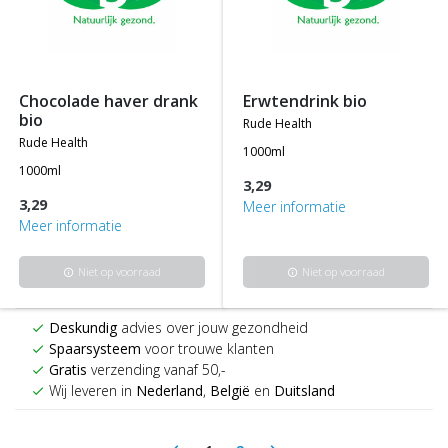
chocolade haver drank
erwtendrink bio
bio
rude health
rude health
1000ml
1000ml
3,29
3,29
Meer informatie
Meer informatie
Niet op voorraad
Niet op voorraad
info
info
Deskundig
advies over jouw gezondheid
check
Spaarsysteem
voor trouwe klanten
check
Gratis
verzending vanaf 50,-
check
Wij leveren in
Nederland
,
België
en
Duitsland
check