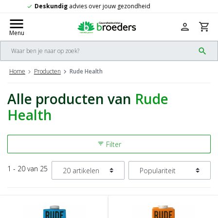
Gratis
verzending vanaf 50,-
check
menu
person
shopping_cart
Menu
search
Home
Producten
Rude Health
Alle producten van
Rude
Health
Filter
filter_list
1 - 20 van 25