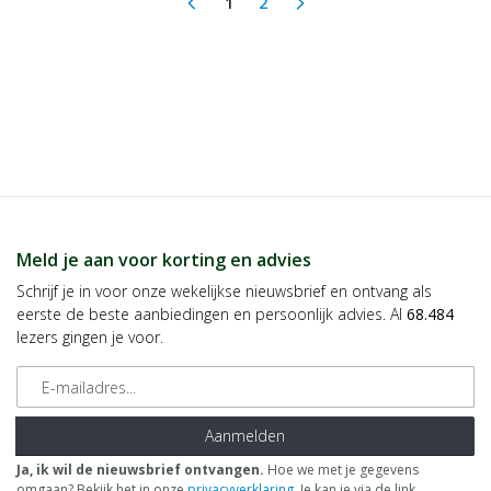
1
2
arrow_back_ios
arrow_forward_ios
(current)
Meld je aan voor korting en advies
Schrijf je in voor onze wekelijkse nieuwsbrief en ontvang als
eerste de beste aanbiedingen en persoonlijk advies. Al
68.484
lezers gingen je voor.
E-mailadres
Aanmelden
Ja, ik wil de nieuwsbrief ontvangen.
Hoe we met je gegevens
omgaan? Bekijk het in onze
privacyverklaring
. Je kan je via de link