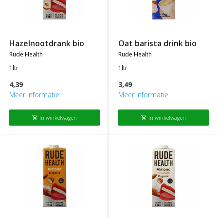
hazelnootdrank bio
oat barista drink bio
rude health
rude health
1ltr
1ltr
4,39
3,49
Meer informatie
Meer informatie
In winkelwagen
In winkelwagen
shopping_cart
shopping_cart