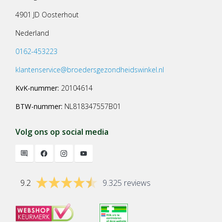
4901 JD Oosterhout
Nederland
0162-453223
klantenservice@broedersgezondheidswinkel.nl
KvK-nummer:
20104614
BTW-nummer:
NL818347557B01
Volg ons op social media
9.2
9.325 reviews