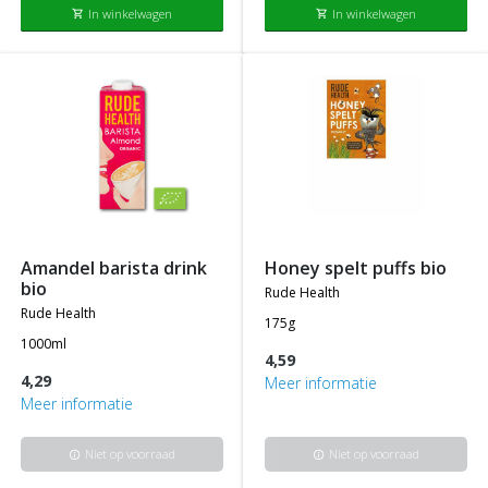
In winkelwagen
In winkelwagen
shopping_cart
shopping_cart
amandel barista drink
honey spelt puffs bio
bio
rude health
rude health
175g
1000ml
4,59
4,29
Meer informatie
Meer informatie
Niet op voorraad
Niet op voorraad
info
info