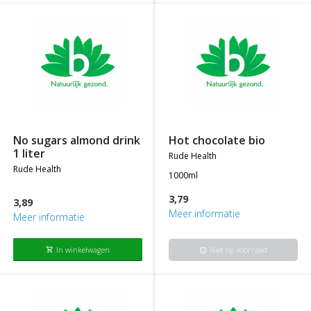
no sugars almond drink
hot chocolate bio
1 liter
rude health
rude health
1000ml
3,79
3,89
Meer informatie
Meer informatie
In winkelwagen
Niet op voorraad
shopping_cart
info