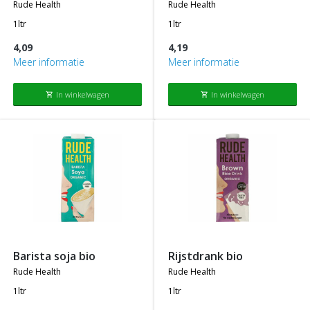
rude health
rude health
1ltr
1ltr
4,09
4,19
Meer informatie
Meer informatie
In winkelwagen
In winkelwagen
shopping_cart
shopping_cart
barista soja bio
rijstdrank bio
rude health
rude health
1ltr
1ltr