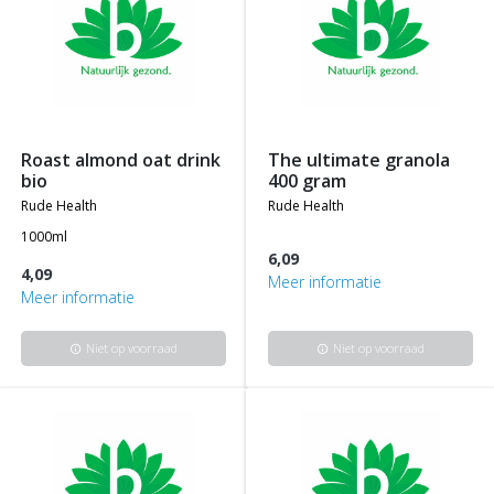
roast almond oat drink
the ultimate granola
bio
400 gram
rude health
rude health
1000ml
6,09
4,09
Meer informatie
Meer informatie
Niet op voorraad
Niet op voorraad
info
info