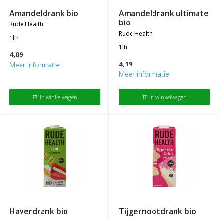
amandeldrank bio
amandeldrank ultimate
bio
rude health
rude health
1ltr
1ltr
4,09
4,19
Meer informatie
Meer informatie
In winkelwagen
In winkelwagen
shopping_cart
shopping_cart
haverdrank bio
tijgernootdrank bio