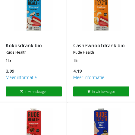
kokosdrank bio
cashewnootdrank bio
rude health
rude health
1ltr
1ltr
3,99
4,19
Meer informatie
Meer informatie
In winkelwagen
In winkelwagen
shopping_cart
shopping_cart