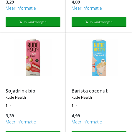
3,29
4,09
Meer informatie
Meer informatie
In winkelwagen
In winkelwagen
shopping_cart
shopping_cart
sojadrink bio
barista coconut
rude health
rude health
1ltr
1ltr
3,39
4,99
Meer informatie
Meer informatie