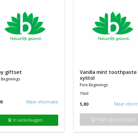
by giftset
vanilla mint toothpaste
xylitol
 beginnings
pure beginnings
75ml
95
Meer informatie
5,80
Meer inform
Niet op voorraad
In winkelwagen
info
shopping_cart