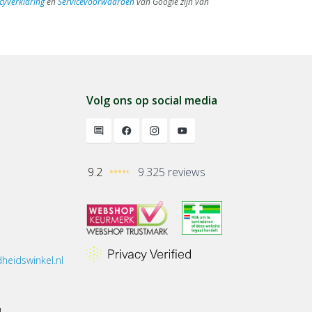
cyverklaring
en
Servicevoorwaarden
van Google zijn van
Volg ons op social media
9.2
9.325 reviews
heidswinkel.nl
1