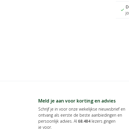
D
check
j
Meld je aan voor korting en advies
Schrijf je in voor onze wekelijkse nieuwsbrief en
ontvang als eerste de beste aanbiedingen en
persoonlijk advies. Al
68.484
lezers gingen
je voor.