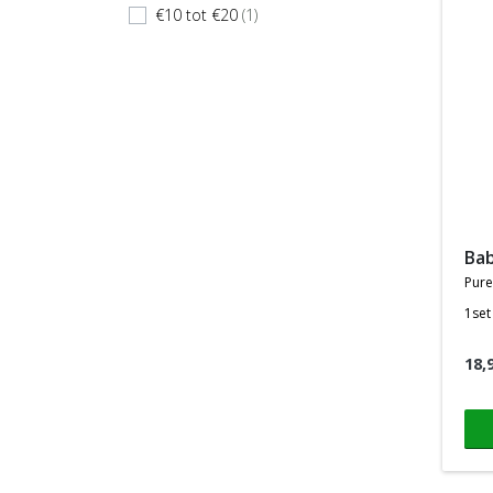
€10 tot €20
(1)
check
ba
pure
1set
18,