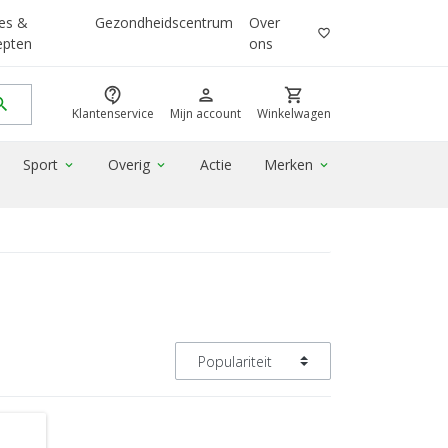
es &
Gezondheidscentrum
Over
favorite_border
epten
ons
contact_support
person
shopping_cart
rch
Klantenservice
Mijn account
Winkelwagen
Sport
Overig
Actie
Merken
expand_more
expand_more
expand_more