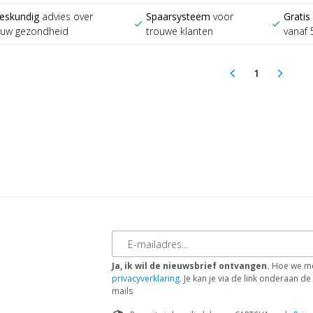
eskundig
advies over
Spaarsysteem
voor
Gratis
check
check
ouw gezondheid
trouwe klanten
vanaf 
1
arrow_back_ios
arrow_forward_ios
(current)
E-mailadres
Ja, ik wil de nieuwsbrief ontvangen.
Hoe we me
privacyverklaring
. Je kan je via de link onderaan 
mails