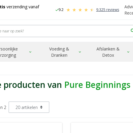
tis
verzending vanaf
Advi
9.2
9.325 reviews
check
-
Rec
sea
rsoonlijke
Voeding &
Afslanken &
expand_more
expand_more
expand_more
rzorging
Dranken
Detox
e producten van
Pure Beginnings
an 2