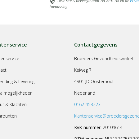
Deze site is beveiligd door reCAPTCHA en de
Priva
security
toepassing
ntenservice
Contactgegevens
tenservice
Broeders Gezondheidswinkel
act
Keiweg 7
ending & Levering
4901 JD Oosterhout
almogelijkheden
Nederland
ur & Klachten
0162-453223
arpunten
klantenservice@broedersgezond
KvK-nummer:
20104614
BTW-nummer:
NL818347557B0