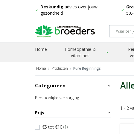
Deskundig
advies over jouw
Gra
check
check
gezondheid
50,
Home
Homeopathie &
Pe
expand_more
vitamines
ve
Home
Producten
Pure Beginnings
All
Categorieën
expand_less
Persoonlijke verzorging
1 - 2 v
Prijs
expand_less
€5 tot €10
(1)
check