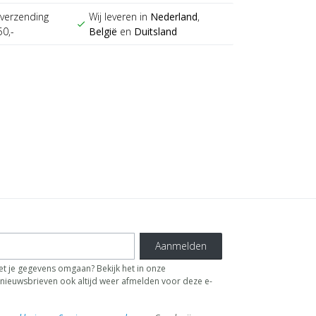
verzending
Wij leveren in
Nederland
,
check
50,-
België
en
Duitsland
Aanmelden
t je gegevens omgaan? Bekijk het in onze
de nieuwsbrieven ook altijd weer afmelden voor deze e-