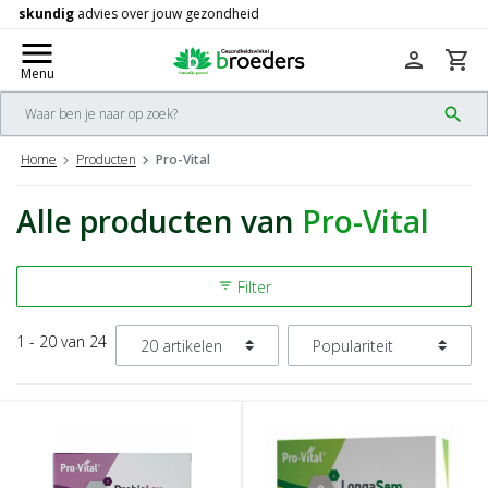
Gratis
verzending vanaf 50,-
check
menu
person
shopping_cart
Menu
search
Home
Producten
Pro-Vital
Alle producten van
Pro-Vital
Filter
filter_list
1 - 20 van 24