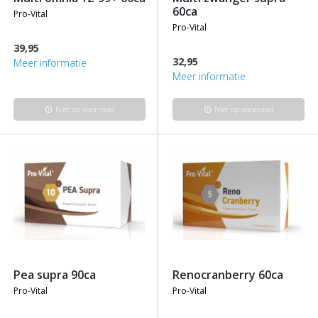
60ca
pro-vital
pro-vital
39,95
32,95
Meer informatie
Meer informatie
Niet op voorraad
Niet op voorraad
info
info
pea supra 90ca
renocranberry 60ca
pro-vital
pro-vital