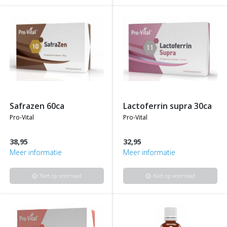
safrazen 60ca
lactoferrin supra 30ca
pro-vital
pro-vital
38,95
32,95
Meer informatie
Meer informatie
Niet op voorraad
Niet op voorraad
info
info