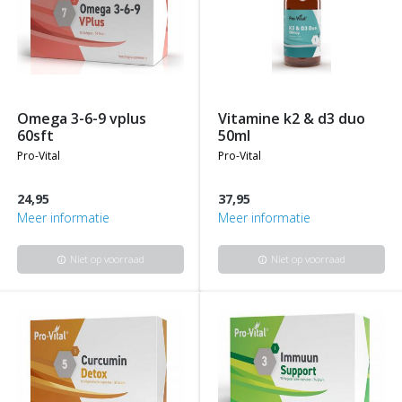
omega 3-6-9 vplus
vitamine k2 & d3 duo
60sft
50ml
pro-vital
pro-vital
24,95
37,95
Meer informatie
Meer informatie
Niet op voorraad
Niet op voorraad
info
info