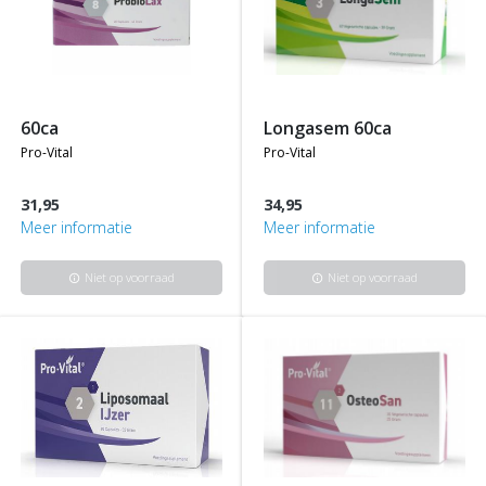
60ca
longasem 60ca
pro-vital
pro-vital
31,95
34,95
Meer informatie
Meer informatie
Niet op voorraad
Niet op voorraad
info
info