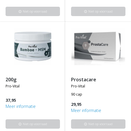
Niet op voorraad
Niet op voorraad
info
info
200g
prostacare
pro-vital
pro-vital
90 cap
37,95
29,95
Meer informatie
Meer informatie
Niet op voorraad
Niet op voorraad
info
info