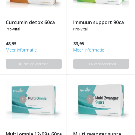
curcumin detox 60ca
immuun support 90ca
pro-vital
pro-vital
48,95
33,95
Meer informatie
Meer informatie
Niet op voorraad
Niet op voorraad
info
info
multi omnia 12-99+ 60ca
multi zwanger supra