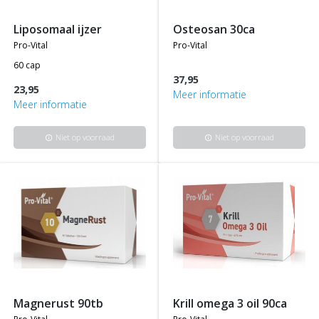
liposomaal ijzer
osteosan 30ca
pro-vital
pro-vital
60 cap
37,95
23,95
Meer informatie
Meer informatie
Niet op voorraad
Niet op voorraad
info
info
magnerust 90tb
krill omega 3 oil 90ca