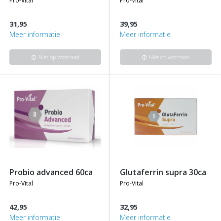
pro-vital
pro-vital
31,95
39,95
Meer informatie
Meer informatie
Niet op voorraad
Niet op voorraad
info
info
probio advanced 60ca
glutaferrin supra 30ca
pro-vital
pro-vital
42,95
32,95
Meer informatie
Meer informatie