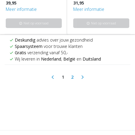
39,95
31,95
Meer informatie
Meer informatie
Niet op voorraad
Niet op voorraad
info
info
Deskundig
advies over jouw gezondheid
check
Spaarsysteem
voor trouwe klanten
check
Gratis
verzending vanaf 50,-
check
Wij leveren in
Nederland
,
België
en
Duitsland
check
1
2
arrow_back_ios
arrow_forward_ios
(current)