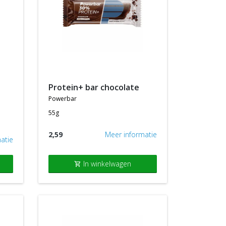
protein+ bar chocolate
powerbar
55g
2,59
Meer informatie
atie
In winkelwagen
shopping_cart