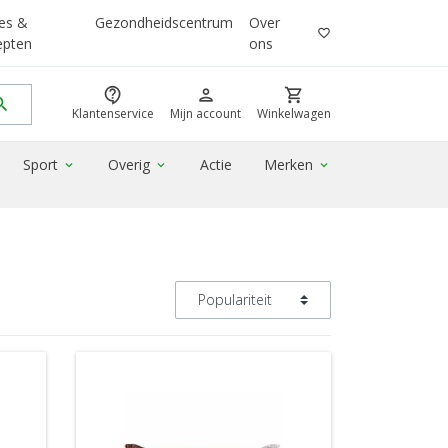
es &
Gezondheidscentrum
Over
favorite_border
epten
ons
contact_support
person
shopping_cart
rch
Klantenservice
Mijn account
Winkelwagen
Sport
Overig
Actie
Merken
expand_more
expand_more
expand_more