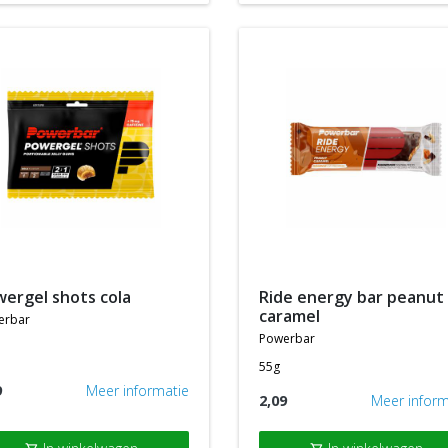
wergel shots cola
ride energy bar peanut
caramel
erbar
powerbar
55g
9
Meer informatie
2,09
Meer inform