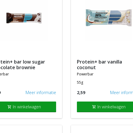
protein+ bar vanilla
colate brownie
coconut
erbar
powerbar
55g
9
Meer informatie
2,59
Meer inform
In winkelwagen
In winkelwagen
shopping_cart
shopping_cart