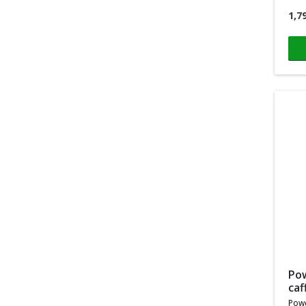
1,7
powergel black currant
caf
pow