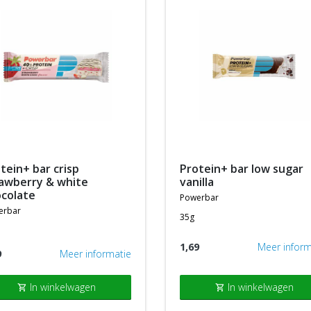
protein+ bar low sugar
awberry & white
vanilla
colate
powerbar
erbar
35g
1,69
Meer inform
9
Meer informatie
In winkelwagen
In winkelwagen
shopping_cart
shopping_cart