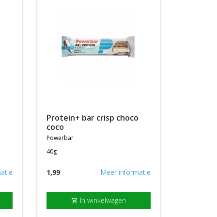
protein+ bar crisp choco
coco
powerbar
40g
atie
1,99
Meer informatie
In winkelwagen
shopping_cart