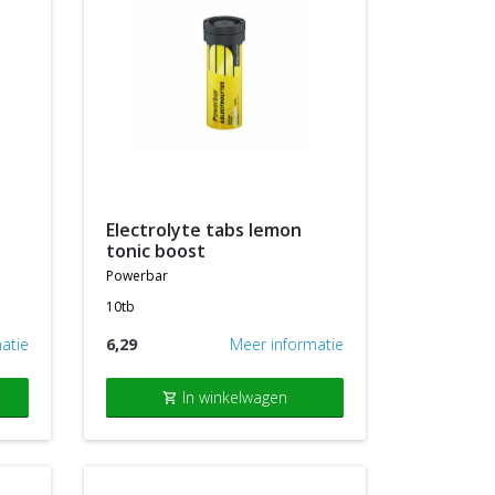
electrolyte tabs lemon
tonic boost
powerbar
10tb
atie
6,29
Meer informatie
In winkelwagen
shopping_cart