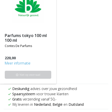
parfums tokyo 100 ml
100 ml
contes de parfums
220,00
Meer informatie
Niet op voorraad
info
Deskundig
advies over jouw gezondheid
check
Spaarsysteem
voor trouwe klanten
check
Gratis
verzending vanaf 50,-
check
Wij leveren in
Nederland
,
België
en
Duitsland
check