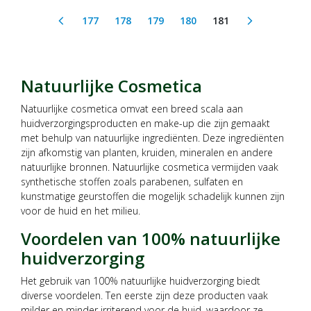
177
178
179
180
181
arrow_back_ios
arrow_forward_ios
(current)
Natuurlijke Cosmetica
Natuurlijke cosmetica omvat een breed scala aan
huidverzorgingsproducten en make-up die zijn gemaakt
met behulp van natuurlijke ingrediënten. Deze ingrediënten
zijn afkomstig van planten, kruiden, mineralen en andere
natuurlijke bronnen. Natuurlijke cosmetica vermijden vaak
synthetische stoffen zoals parabenen, sulfaten en
kunstmatige geurstoffen die mogelijk schadelijk kunnen zijn
voor de huid en het milieu.
Voordelen van 100% natuurlijke
huidverzorging
Het gebruik van 100% natuurlijke huidverzorging biedt
diverse voordelen. Ten eerste zijn deze producten vaak
milder en minder irriterend voor de huid, waardoor ze