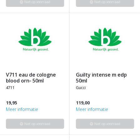
Niet op voorraad
Niet op voorraad
info
info
v711 eau de cologne
guilty intense m edp
blood orn- 50ml
50ml
4711
gucci
19,95
119,00
Meer informatie
Meer informatie
Niet op voorraad
Niet op voorraad
info
info