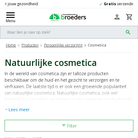
Gratis
verzending vanaf 50,-
check
menu
person
shopping_cart
Menu
search
Home
Producten
Persoonlijke verzorging
Cosmetica
Natuurlijke cosmetica
In de wereld van cosmetica zijn er talloze producten
beschikbaar om de huid en het gezicht te verzorgen en te
verfraaien. De laatste tijd is er ook een groeiende populariteit
van natuurlijke cosmetica. Natuurlijke cosmetica, ook wel
bekend als natuurlijke verzorging, is een categorie producten die
is samengesteld uit hoogwaardige, biologische ingrediënten en
Lees meer
expand_more
vrij is van schadelijke chemicaliën.
Filter
filter_list