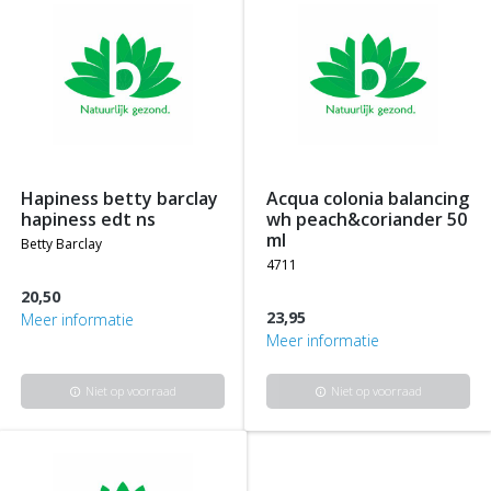
hapiness betty barclay
acqua colonia balancing
hapiness edt ns
wh peach&coriander 50
ml
betty barclay
4711
20,50
23,95
Meer informatie
Meer informatie
Niet op voorraad
Niet op voorraad
info
info