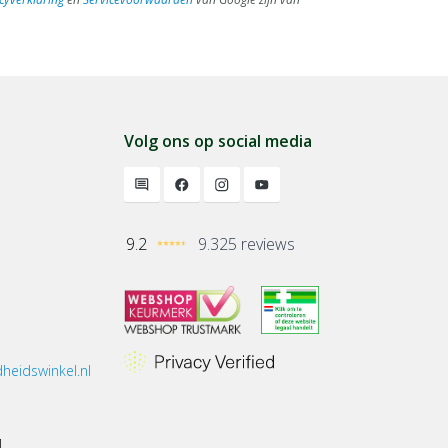
Volg ons op social media
9.2
9.325 reviews
heidswinkel.nl
1