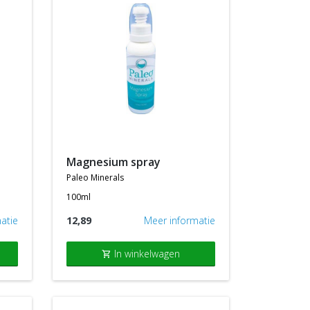
magnesium spray
paleo minerals
100ml
atie
12,89
Meer informatie
In winkelwagen
shopping_cart