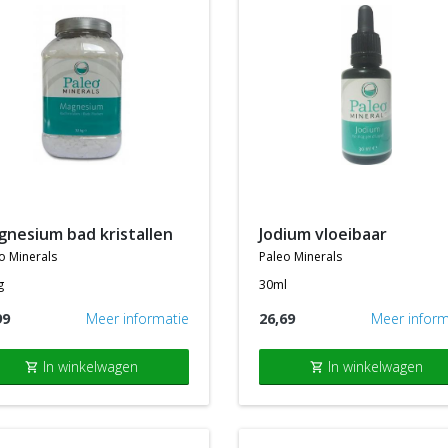
agnesium bad kristallen
jodium vloeibaar
o minerals
paleo minerals
g
30ml
99
Meer informatie
26,69
Meer inform
In winkelwagen
In winkelwagen
shopping_cart
shopping_cart