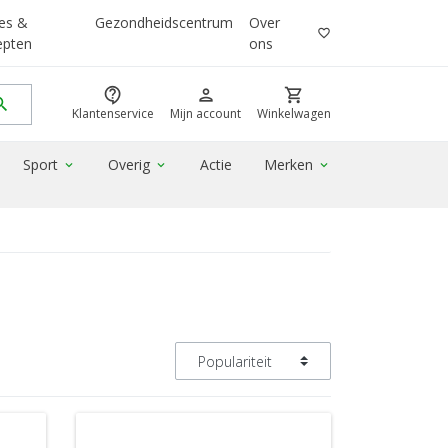
es &
Gezondheidscentrum
Over
favorite_border
epten
ons
contact_support
person
shopping_cart
rch
Klantenservice
Mijn account
Winkelwagen
Sport
Overig
Actie
Merken
expand_more
expand_more
expand_more