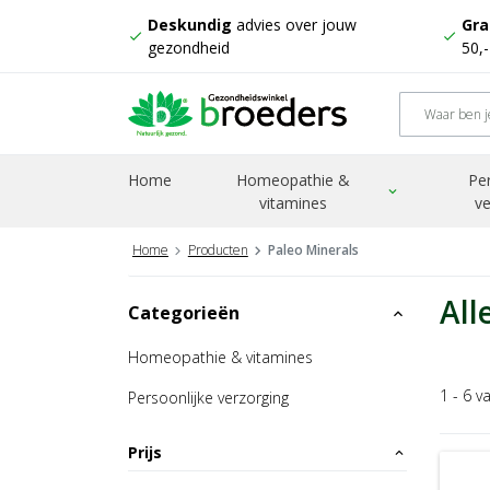
Deskundig
advies over jouw
Gra
check
check
gezondheid
50,
Home
Homeopathie &
Pe
expand_more
vitamines
ve
Home
Producten
Paleo Minerals
All
Categorieën
expand_less
Homeopathie & vitamines
1 - 6 v
Persoonlijke verzorging
Prijs
expand_less