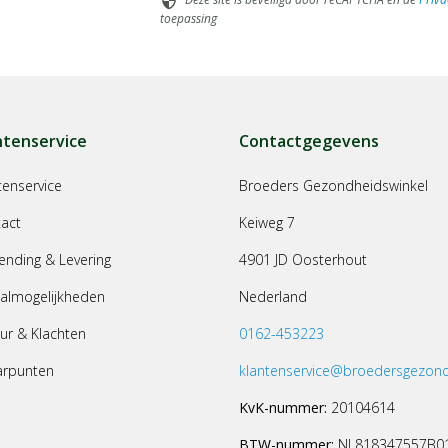
security
toepassing
ntenservice
Contactgegevens
tenservice
Broeders Gezondheidswinkel
act
Keiweg 7
ending & Levering
4901 JD Oosterhout
almogelijkheden
Nederland
ur & Klachten
0162-453223
arpunten
klantenservice@broedersgezond
KvK-nummer:
20104614
BTW-nummer:
NL818347557B0