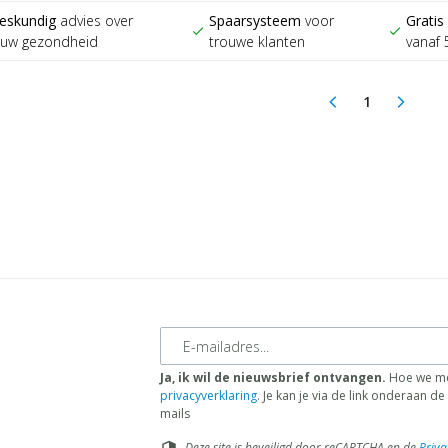
eskundig
advies over
Spaarsysteem
voor
Gratis
check
check
ouw gezondheid
trouwe klanten
vanaf 
1
arrow_back_ios
arrow_forward_ios
(current)
E-mailadres
Ja, ik wil de nieuwsbrief ontvangen.
Hoe we me
privacyverklaring
. Je kan je via de link onderaan 
mails
Deze site is beveiligd door reCAPTCHA en de
Priva