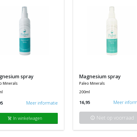
agnesium spray
magnesium spray
o minerals
paleo minerals
ml
200ml
16,95
Meer inform
95
Meer informatie
Niet op voorraad
In winkelwagen
info
shopping_cart