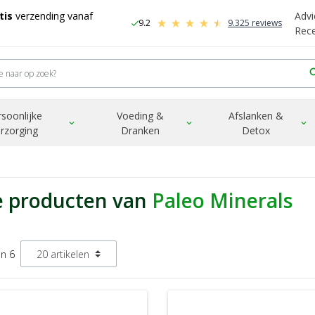
tis
verzending vanaf
Advi
9.2
9.325 reviews
check
-
Rec
sea
rsoonlijke
Voeding &
Afslanken &
expand_more
expand_more
expand_more
rzorging
Dranken
Detox
e producten van
Paleo Minerals
an 6