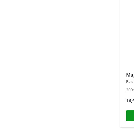
m
pale
200
16,