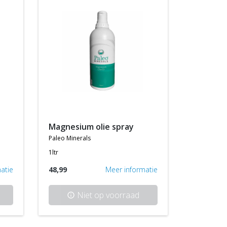
magnesium olie spray
paleo minerals
1ltr
atie
48,99
Meer informatie
Niet op voorraad
info