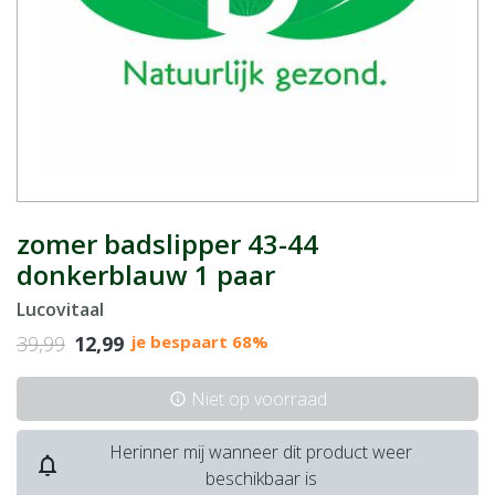
zomer badslipper 43-44
donkerblauw 1 paar
Lucovitaal
39,99
12,99
je bespaart 68%
Niet op voorraad
info
Herinner mij wanneer dit product weer
notifications_none
beschikbaar is