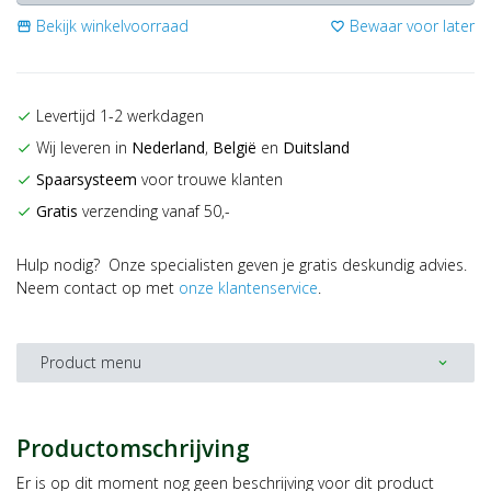
Bekijk winkelvoorraad
Bewaar voor later
storefront
favorite_border
Levertijd 1-2 werkdagen
check
Wij leveren in
Nederland
,
België
en
Duitsland
check
Spaarsysteem
voor trouwe klanten
check
Gratis
verzending vanaf 50,-
check
Hulp nodig? Onze specialisten geven je gratis deskundig advies.
Neem contact op met
onze klantenservice
.
Product menu
expand_more
Productomschrijving
Er is op dit moment nog geen beschrijving voor dit product