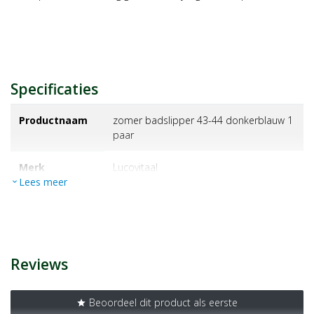
Specificaties
Productnaam
zomer badslipper 43-44 donkerblauw 1
paar
Merk
lucovitaal
Lees meer
expand_more
EAN
8713713101668
Artikelnummer
1453797
Reviews
Beoordeel dit product als eerste
star