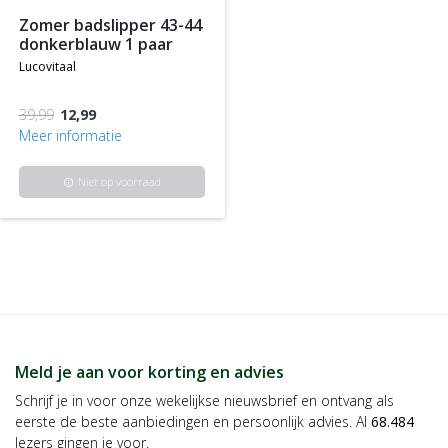
zomer badslipper 43-44
donkerblauw 1 paar
lucovitaal
39,99
12,99
Meer informatie
Niet op voorraad
info
Meld je aan voor korting en advies
Schrijf je in voor onze wekelijkse nieuwsbrief en ontvang als
eerste de beste aanbiedingen en persoonlijk advies. Al
68.484
lezers gingen je voor.