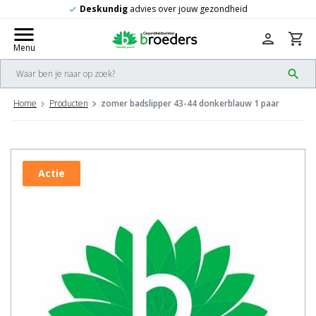
dvies over jouw gezondheid
Gratis
verze
check
menu
person
shopping_cart
Menu
search
Home
Producten
zomer badslipper 43-44 donkerblauw 1 paar
Actie