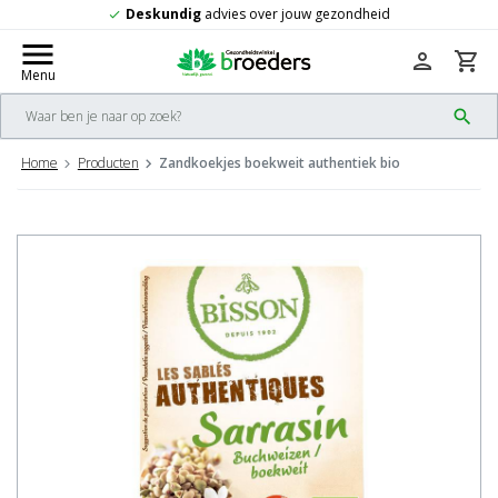
r jouw gezondheid
Gratis
verzending vana
check
menu
person
shopping_cart
Menu
search
Home
Producten
Zandkoekjes boekweit authentiek bio