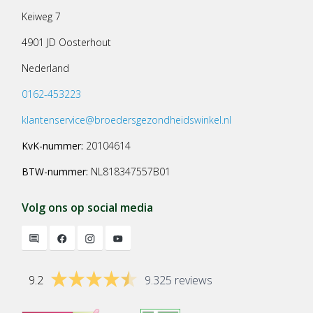
Keiweg 7
4901 JD Oosterhout
Nederland
0162-453223
klantenservice@broedersgezondheidswinkel.nl
KvK-nummer:
20104614
BTW-nummer:
NL818347557B01
Volg ons op social media
9.2
9.325 reviews