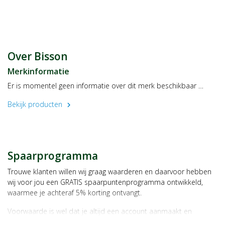
Eiwitten
7,9 g
Zout
0,45 g
Gebruik
Bevat honing niet geschikt voor kinderen jonger dan 1 jaar.
Over Bisson
Bewaren
Merkinformatie
Bewaren op een droge en koele plaats.
Er is momentel geen informatie over dit merk beschikbaar …
Fabrikant/distributeur
Ekibio
Bekijk producten
chevron_right
ZA La Boissonnette
07340 Peaugres
Frankrijk
Spaarprogramma
Trouwe klanten willen wij graag waarderen en daarvoor hebben
wij voor jou een GRATIS spaarpuntenprogramma ontwikkeld,
waarmee je achteraf 5% korting ontvangt.
Voorwaarde is wel dat je altijd een account aanmaakt en
daarmee ingelogd bent als je een bestelling plaatst.