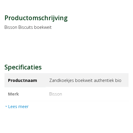
Productomschrijving
Bisson Biscuits boekweit
Specificaties
Productnaam
Zandkoekjes boekweit authentiek bio
Merk
bisson
Lees meer
expand_more
EAN
3760005021130
Artikelnummer
1202951