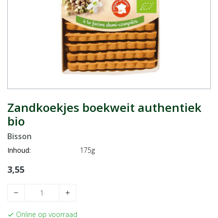
Zandkoekjes boekweit authentiek
bio
Bisson
Inhoud:
175g
3,55
remove
add
Online op voorraad
check