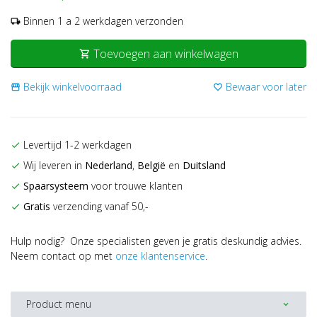
Binnen 1 a 2 werkdagen verzonden
local_shipping
Toevoegen aan winkelwagen
shopping_cart
Bekijk winkelvoorraad
Bewaar voor later
storefront
favorite_border
Levertijd 1-2 werkdagen
check
Wij leveren in
Nederland
,
België
en
Duitsland
check
Spaarsysteem
voor trouwe klanten
check
Gratis
verzending vanaf 50,-
check
Hulp nodig? Onze specialisten geven je gratis deskundig advies.
Neem contact op met
onze klantenservice
.
Product menu
expand_more