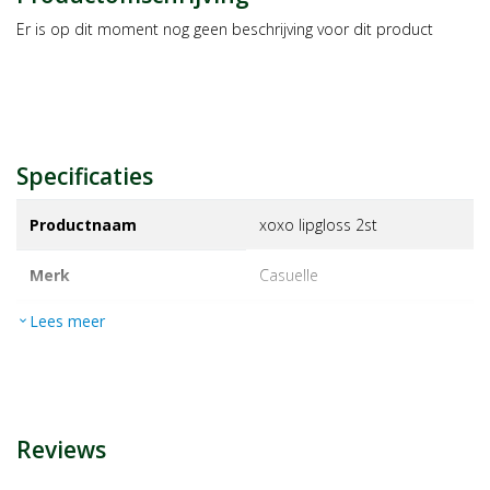
Er is op dit moment nog geen beschrijving voor dit product
Specificaties
Productnaam
xoxo lipgloss 2st
Merk
casuelle
Lees meer
expand_more
EAN
8711603278476
Artikelnummer
1433703
Reviews