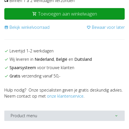
Binnen 1 a 2 werkdagen verzonden
local_shipping
Toevoegen aan winkelwagen
shopping_cart
Bekijk winkelvoorraad
Bewaar voor later
storefront
favorite_border
Levertijd 1-2 werkdagen
check
Wij leveren in
Nederland
,
België
en
Duitsland
check
Spaarsysteem
voor trouwe klanten
check
Gratis
verzending vanaf 50,-
check
Hulp nodig? Onze specialisten geven je gratis deskundig advies.
Neem contact op met
onze klantenservice
.
Product menu
expand_more