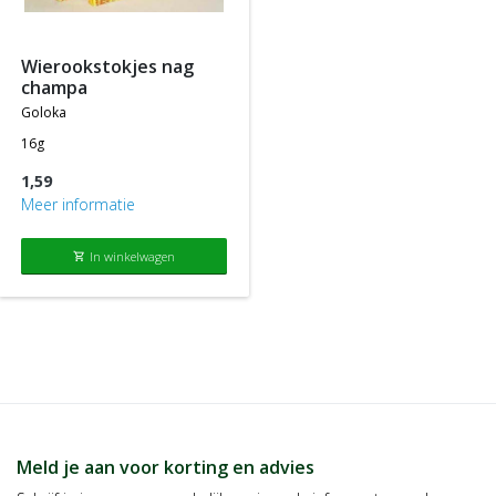
producten die tegen de normale of standaard verkoopprijs
worden aangeboden.
wierookstokjes nag
champa
goloka
16g
1,59
Meer informatie
In winkelwagen
shopping_cart
Meld je aan voor korting en advies