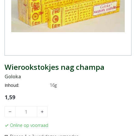
Wierookstokjes nag champa
Goloka
Inhoud:
16g
1,59
remove
add
Online op voorraad
check