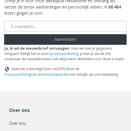
Schrijf je in voor onze wekelijkse nieuwsbrief en ontvang als
eerste de beste aanbiedingen en persoonlijk advies. Al
68.484
lezers gingen je voor.
E-mailadres
Aanmelden
Ja, ik wil de nieuwsbrief ontvangen.
Hoe we met je gegevens
omgaan? Bekijk het in onze
privacyverklaring
. Je kan je via de link
onderaan de nieuwsbrieven ook altijd weer afmelden voor deze e-mails
Deze site is beveiligd door reCAPTCHA en de
security
Privacyverklaring
en
Servicevoorwaarden
van Google zijn van toepassing
Over ons
Over ons