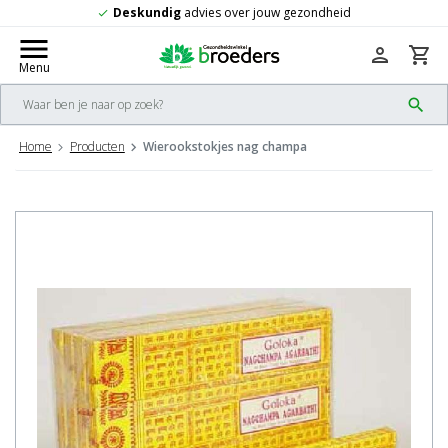
ig
advies over jouw gezondheid
Gratis
v
check
menu
person
shopping_cart
Menu
search
Home
Producten
Wierookstokjes nag champa