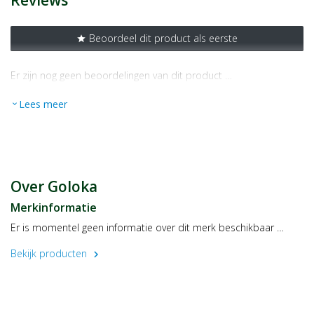
Reviews
Beoordeel dit product als eerste
star
Er zijn nog geen beoordelingen van dit product …
Lees meer
expand_more
Over Goloka
Merkinformatie
Er is momentel geen informatie over dit merk beschikbaar …
Bekijk producten
chevron_right