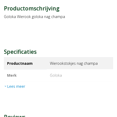
Productomschrijving
Goloka Wierook goloka nag champa
Specificaties
Productnaam
Wierookstokjes nag champa
Merk
goloka
Lees meer
expand_more
EAN
8906051431010
Artikelnummer
1135979
Maat/inhoud:
16g