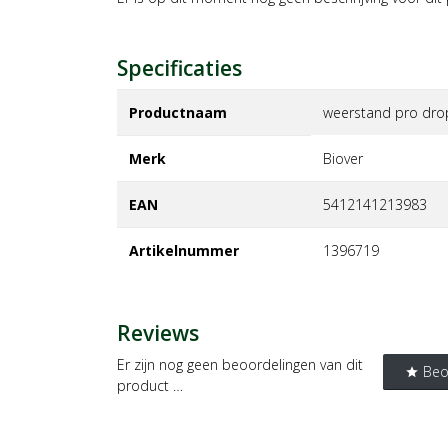
Specificaties
Productnaam
weerstand pro drop
Merk
biover
EAN
5412141213983
Artikelnummer
1396719
Reviews
Er zijn nog geen beoordelingen van dit
Beo
star
product …