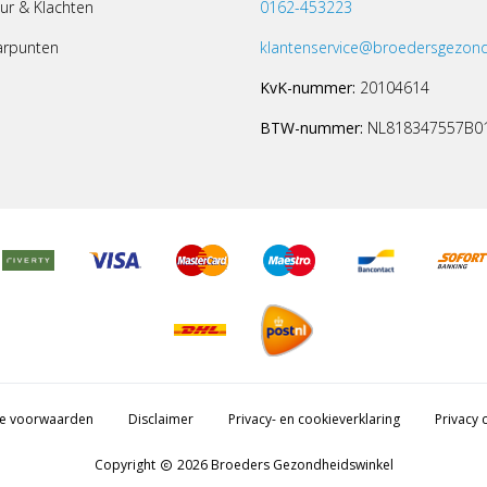
ur & Klachten
0162-453223
arpunten
klantenservice@broedersgezond
KvK-nummer:
20104614
BTW-nummer:
NL818347557B0
e voorwaarden
Disclaimer
Privacy- en cookieverklaring
Privacy c
Copyright
2026 Broeders Gezondheidswinkel
copyright