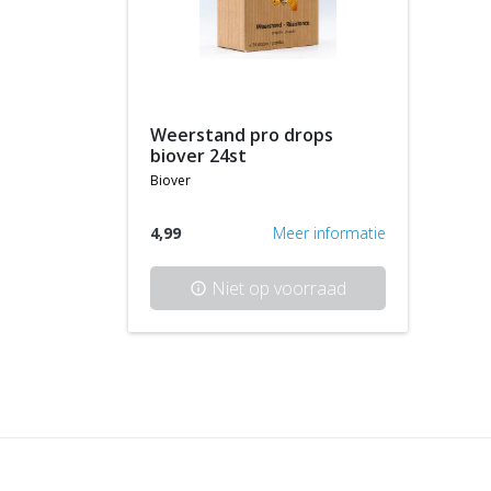
weerstand pro drops
biover 24st
biover
4,99
Meer informatie
Niet op voorraad
info