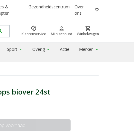
es &
Gezondheidscentrum
Over
favorite_border
epten
ons
contact_support
person
shopping_cart
rch
Klantenservice
Mijn account
Winkelwagen
Sport
Overig
Actie
Merken
expand_more
expand_more
expand_more
ps biover 24st
 op voorraad