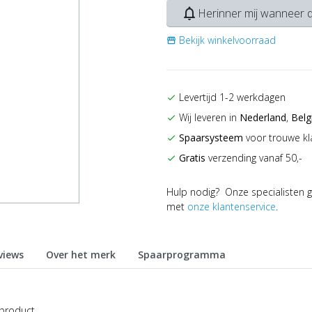
notifications_none
Herinner mij wanneer d
Bekijk winkelvoorraad
storefront
Levertijd 1-2 werkdagen
check
Wij leveren in
Nederland
,
Belg
check
Spaarsysteem
voor trouwe kl
check
Gratis
verzending vanaf 50,-
check
Hulp nodig? Onze specialisten g
met
onze klantenservice
.
views
Over het merk
Spaarprogramma
 product