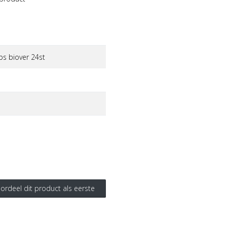
s biover 24st
ordeel dit product als eerste