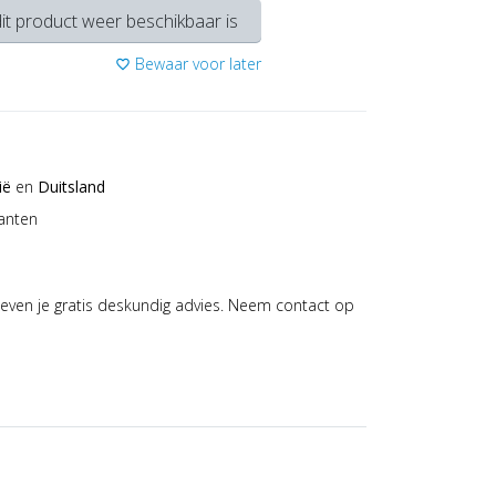
it product weer beschikbaar is
Bewaar voor later
favorite_border
ië
en
Duitsland
anten
even je gratis deskundig advies. Neem contact op