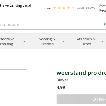
tis
verzending vanaf
Advi
9.2
9.325 reviews
check
-
Rec
sea
rsoonlijke
Voeding &
Afslanken &
expand_more
expand_more
expand_more
rzorging
Dranken
Detox
weerstand pro dro
Biover
4,99
Niet
info