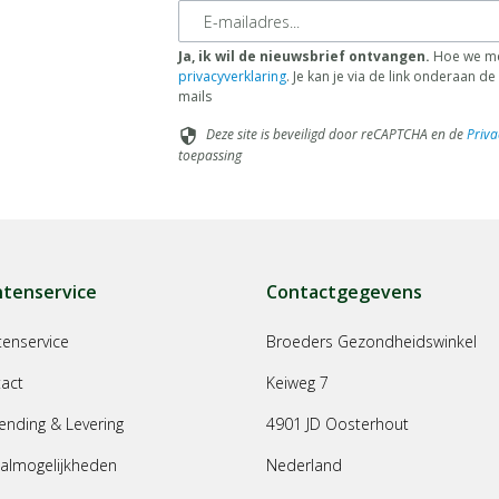
E-mailadres
Ja, ik wil de nieuwsbrief ontvangen.
Hoe we me
privacyverklaring
. Je kan je via de link onderaan 
mails
Deze site is beveiligd door reCAPTCHA en de
Priva
security
toepassing
ntenservice
Contactgegevens
tenservice
Broeders Gezondheidswinkel
act
Keiweg 7
ending & Levering
4901 JD Oosterhout
almogelijkheden
Nederland