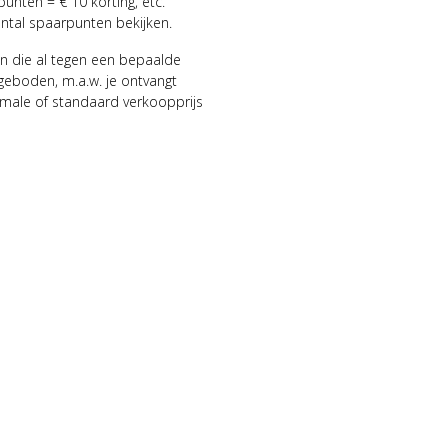
punten = € 10 korting, etc.
antal spaarpunten bekijken.
n die al tegen een bepaalde
geboden, m.a.w. je ontvangt
male of standaard verkoopprijs