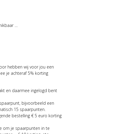
hikbaar …
voor hebben wij voor jou een
 je achteraf 5% korting
aakt en daarmee ingelogd bent
 spaarpunt, bijvoorbeeld een
matisch 15 spaarpunten.
gende bestelling € 5 euro korting
ie om je spaarpunten in te