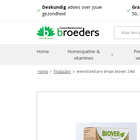
Deskundig
advies over jouw
Gra
check
check
gezondheid
50,
Home
Homeopathie &
Pe
expand_more
vitamines
ve
Home
Producten
weerstand pro drops biover 24st