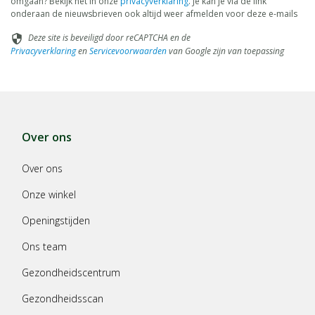
omgaan? Bekijk het in onze
privacyverklaring
. Je kan je via de link
onderaan de nieuwsbrieven ook altijd weer afmelden voor deze e-mails
Deze site is beveiligd door reCAPTCHA en de
security
Privacyverklaring
en
Servicevoorwaarden
van Google zijn van toepassing
Over ons
Over ons
Onze winkel
Openingstijden
Ons team
Gezondheidscentrum
Gezondheidsscan