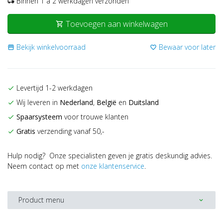
Binnen 1 a 2 werkdagen verzonden
local_shipping
Toevoegen aan winkelwagen
shopping_cart
Bekijk winkelvoorraad
Bewaar voor later
storefront
favorite_border
Levertijd 1-2 werkdagen
check
Wij leveren in
Nederland
,
België
en
Duitsland
check
Spaarsysteem
voor trouwe klanten
check
Gratis
verzending vanaf 50,-
check
Hulp nodig? Onze specialisten geven je gratis deskundig advies.
Neem contact op met
onze klantenservice
.
Product menu
expand_more