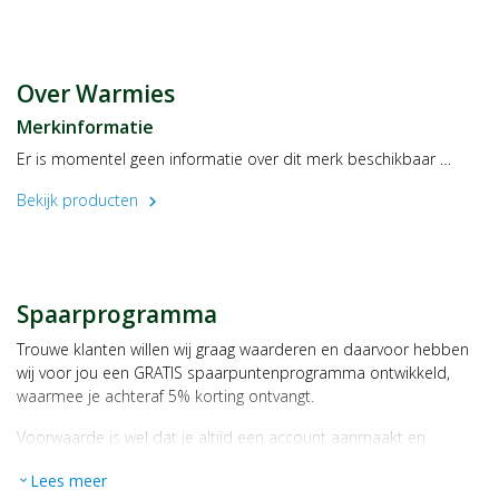
Over Warmies
Merkinformatie
Er is momentel geen informatie over dit merk beschikbaar …
Bekijk producten
chevron_right
Spaarprogramma
Trouwe klanten willen wij graag waarderen en daarvoor hebben
wij voor jou een GRATIS spaarpuntenprogramma ontwikkeld,
waarmee je achteraf 5% korting ontvangt.
Voorwaarde is wel dat je altijd een account aanmaakt en
daarmee ingelogd bent als je een bestelling plaatst.
Lees meer
expand_more
Bij iedere bestelling ontvang je per bestede euro 1 spaarpunt,