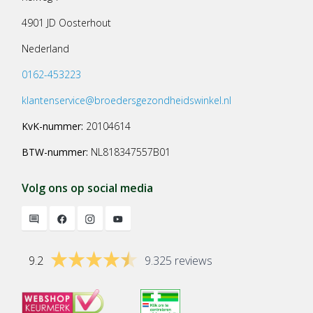
4901 JD Oosterhout
Nederland
0162-453223
klantenservice@broedersgezondheidswinkel.nl
KvK-nummer:
20104614
BTW-nummer:
NL818347557B01
Volg ons op social media
9.2
9.325 reviews