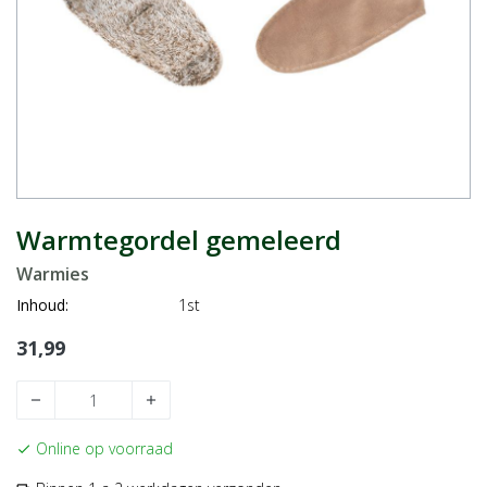
Warmtegordel gemeleerd
Warmies
Inhoud:
1st
31,99
remove
add
Online op voorraad
check