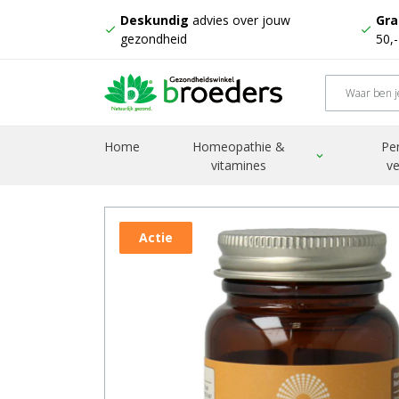
Deskundig
advies over jouw
Gra
check
check
gezondheid
50,
Home
Homeopathie &
Pe
Home
Producten
Vitamine K2 200mcg/MK7
expand_more
vitamines
ve
Actie