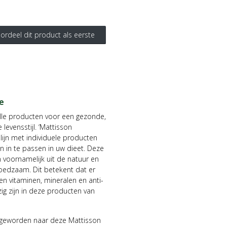
ordeel dit product als eerste
e
lle producten voor een gezonde,
 levensstijl. ‘Mattisson
 lijn met individuele producten
jn in te passen in uw dieet. Deze
voornamelijk uit de natuur en
oedzaam. Dit betekent dat er
n vitaminen, mineralen en anti-
g zijn in deze producten van
geworden naar deze Mattisson