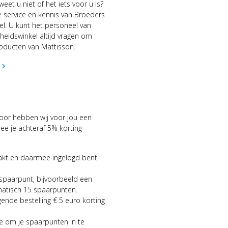
eet u niet of het iets voor u is?
 service en kennis van Broeders
l. U kunt het personeel van
eidswinkel altijd vragen om
oducten van Mattisson.
hevron_right
voor hebben wij voor jou een
 je achteraf 5% korting
aakt en daarmee ingelogd bent
 spaarpunt, bijvoorbeeld een
matisch 15 spaarpunten.
gende bestelling € 5 euro korting
ie om je spaarpunten in te