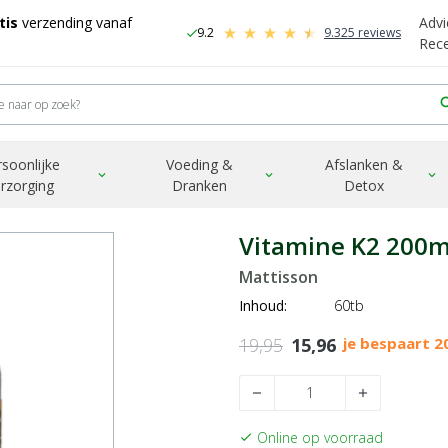
tis
verzending vanaf
Advi
9.2
9.325 reviews
check
-
Rec
sea
rsoonlijke
Voeding &
Afslanken &
expand_more
expand_more
expand_more
rzorging
Dranken
Detox
Vitamine K2 200
Mattisson
Inhoud:
60tb
19,95
15,96
je bespaart 
remove
add
Online op voorraad
check