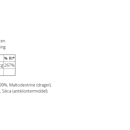
ten
ing
% RI*
cg
267%
99%, Maltodextrine (drager),
Silica (antiklontermiddel).