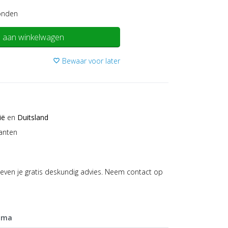
onden
 aan winkelwagen
Bewaar voor later
favorite_border
ië
en
Duitsland
anten
even je gratis deskundig advies. Neem contact op
mma