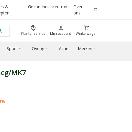
es &
Gezondheidscentrum
Over
favorite_border
epten
ons
contact_support
person
shopping_cart
rch
Klantenservice
Mijn account
Winkelwagen
Sport
Overig
Actie
Merken
expand_more
expand_more
expand_more
mcg/MK7
20%