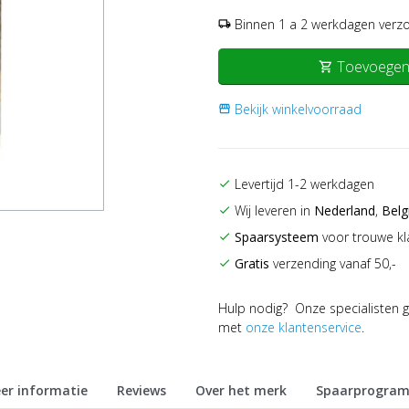
Binnen 1 a 2 werkdagen verz
local_shipping
Toevoegen
shopping_cart
Bekijk winkelvoorraad
storefront
Levertijd 1-2 werkdagen
check
Wij leveren in
Nederland
,
Belg
check
Spaarsysteem
voor trouwe kl
check
Gratis
verzending vanaf 50,-
check
Hulp nodig? Onze specialisten g
met
onze klantenservice
.
er informatie
Reviews
Over het merk
Spaarprogra