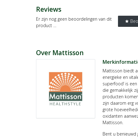
Reviews
Er zijn nog geen beoordelingen van dit
Beo
star
product …
Over Mattisson
Merkinformati
Mattisson biedt a
energieke en vitale
superfood’ is een
die gemakkelijk zi
producten komen 
zijn daarom erg v
grote hoeveelhede
oxidanten aanwezi
Mattisson.
Bent u benieuwd 