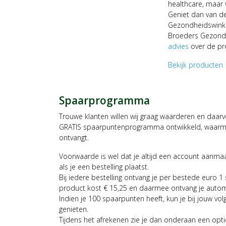
healthcare, maar w
Geniet dan van de
Gezondheidswinke
Broeders Gezondh
advies
over de pr
Bekijk producten
c
Spaarprogramma
Trouwe klanten willen wij graag waarderen en daar
GRATIS spaarpuntenprogramma ontwikkeld, waarmee
ontvangt.
Voorwaarde is wel dat je altijd een account aanm
als je een bestelling plaatst.
Bij iedere bestelling ontvang je per bestede euro 1
product kost € 15,25 en daarmee ontvang je auto
Indien je 100 spaarpunten heeft, kun je bij jouw vol
genieten.
Tijdens het afrekenen zie je dan onderaan een opt