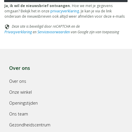
van zwangerschap, lactatie, medicijngebruik en ziekte.
Ja, ik wil de nieuwsbrief ontvangen.
Hoe we met je gegevens
omgaan? Bekijk het in onze
privacyverklaring
. Je kan je via de link
onderaan de nieuwsbrieven ook altijd weer afmelden voor deze e-mails
Deze site is beveiligd door reCAPTCHA en de
security
Privacyverklaring
en
Servicevoorwaarden
van Google zijn van toepassing
Over ons
Over ons
Onze winkel
Openingstijden
Ons team
Gezondheidscentrum