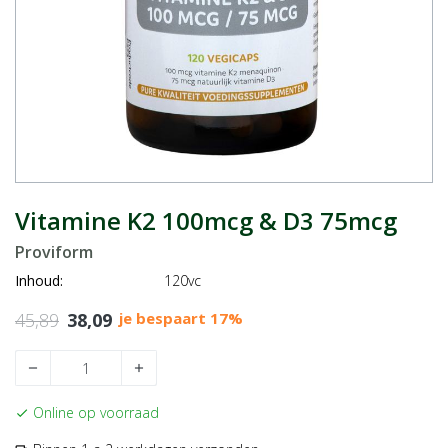
Vitamine K2 100mcg & D3 75mcg
Proviform
Inhoud:
120vc
45,89
38,09
je bespaart 17%
remove
add
Online op voorraad
check