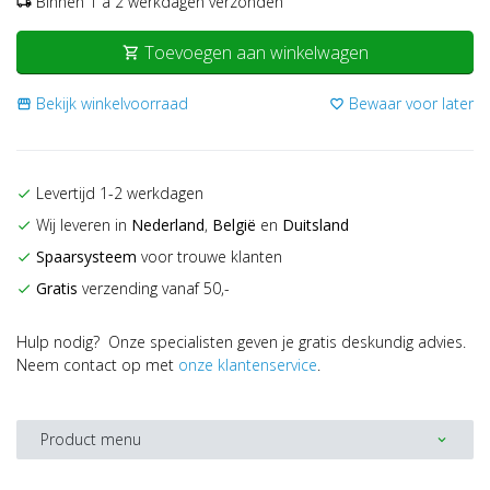
Binnen 1 a 2 werkdagen verzonden
local_shipping
Toevoegen aan winkelwagen
shopping_cart
Bekijk winkelvoorraad
Bewaar voor later
storefront
favorite_border
Levertijd 1-2 werkdagen
check
Wij leveren in
Nederland
,
België
en
Duitsland
check
Spaarsysteem
voor trouwe klanten
check
Gratis
verzending vanaf 50,-
check
Hulp nodig? Onze specialisten geven je gratis deskundig advies.
Neem contact op met
onze klantenservice
.
Product menu
expand_more