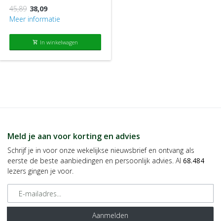
Proviform
45,89
38,09
Postbus 92
Meer informatie
4600 AB Bergen op Zoom
In winkelwagen
shopping_cart
Dit product is een voedingssupplement.
Aanbevolen dosering niet overschrijden.
Een gevarieerde, evenwichtige voeding en een gezonde levensstijl zijn
belangrijk. Een voedingssupplement is geen vervanging van een
gevarieerde voeding.
Meld je aan voor korting en advies
Schrijf je in voor onze wekelijkse nieuwsbrief en ontvang als
Buiten bereik van jonge kinderen houden.
eerste de beste aanbiedingen en persoonlijk advies. Al
68.484
lezers gingen je voor.
Droog, afgesloten en bij kamertemperatuur bewaren, tenzij anders
E-mailadres
geadviseerd op het etiket.
Raadpleeg een deskundige alvorens supplementen te gebruiken in geval
Aanmelden