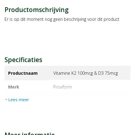
Productomschrijving
Er is op dit moment nog geen beschrijving voor dit product
Specificaties
Productnaam
Vitamine K2 100mcg & D3 75mcg
Merk
proviform
Lees meer
expand_more
EAN
8717677122738
Artikelnummer
1360815
Maat/inhoud:
120vc