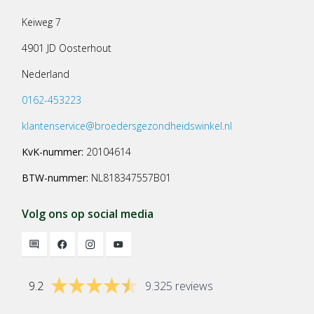
Keiweg 7
4901 JD Oosterhout
Nederland
0162-453223
klantenservice@broedersgezondheidswinkel.nl
KvK-nummer:
20104614
BTW-nummer:
NL818347557B01
Volg ons op social media
9.2
9.325 reviews