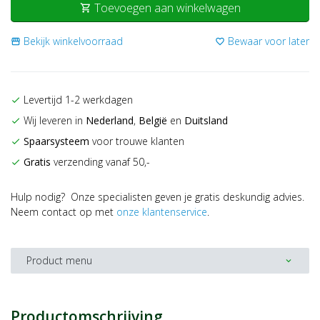
Toevoegen aan winkelwagen
shopping_cart
Bekijk winkelvoorraad
Bewaar voor later
storefront
favorite_border
Levertijd 1-2 werkdagen
check
Wij leveren in
Nederland
,
België
en
Duitsland
check
Spaarsysteem
voor trouwe klanten
check
Gratis
verzending vanaf 50,-
check
Hulp nodig? Onze specialisten geven je gratis deskundig advies.
Neem contact op met
onze klantenservice
.
Product menu
expand_more
Productomschrijving