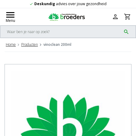
skundig
advies over jouw gezondheid
Gr
check
menu
person
shopping_cart
Menu
search
Home
Producten
vinoclean 200ml