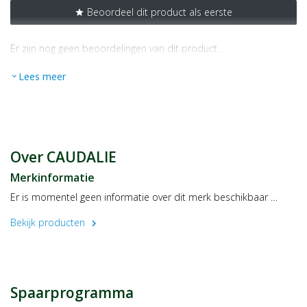
Beoordeel dit product als eerste
star
Er zijn nog geen beoordelingen van dit product …
Lees meer
expand_more
Over CAUDALIE
Merkinformatie
Er is momentel geen informatie over dit merk beschikbaar …
Bekijk producten
chevron_right
Spaarprogramma