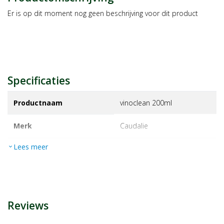
Er is op dit moment nog geen beschrijving voor dit product
Specificaties
Productnaam
vinoclean 200ml
Merk
caudalie
Lees meer
expand_more
EAN
3522930003090
Artikelnummer
1459826
Reviews