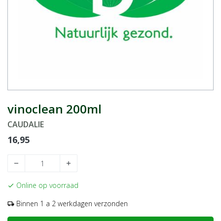
vinoclean 200ml
CAUDALIE
16,95
remove
add
Online op voorraad
check
Binnen 1 a 2 werkdagen verzonden
local_shipping