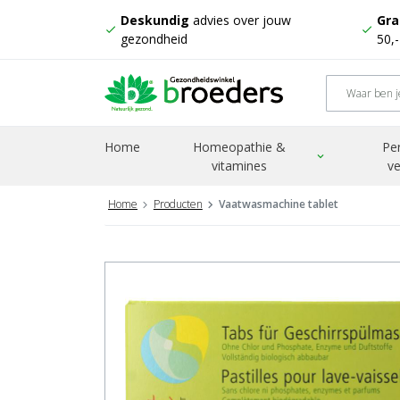
Deskundig
advies over jouw
Gra
check
check
gezondheid
50,
Home
Homeopathie &
Pe
expand_more
vitamines
ve
Home
Producten
Vaatwasmachine tablet