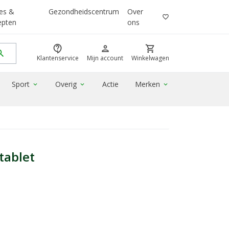
es &
Gezondheidscentrum
Over
favorite_border
epten
ons
contact_support
person
shopping_cart
rch
Klantenservice
Mijn account
Winkelwagen
Sport
Overig
Actie
Merken
expand_more
expand_more
expand_more
tablet