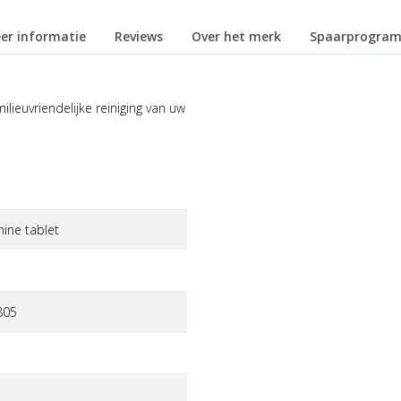
er informatie
Reviews
Over het merk
Spaarprogra
lieuvriendelijke reiniging van uw
ine tablet
805