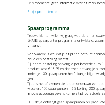
Er is momentel geen informatie over dit merk besc
Bekijk producten
chevron_right
Spaarprogramma
Trouwe klanten willen wij graag waarderen en daar
GRATIS spaarpuntenprogramma ontwikkeld, waarmee
ontvangt.
Voorwaarde is wel dat je altijd een account aanm
als je een bestelling plaatst.
Bij iedere bestelling ontvang je per bestede euro 1
product kost € 15,25 en daarmee ontvang je auto
Indien je 100 spaarpunten heeft, kun je bij jouw vol
genieten.
Tijdens het afrekenen zie je dan onderaan een opt
wisselen, 100 spaarpunten = € 5 korting, 200 spaar
In jouw accountgegevens kun je altijd jou actuele a
LET OP: Je ontvangt geen spaarpunten op producte