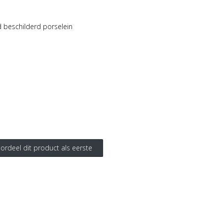
nd beschilderd porselein
ordeel dit product als eerste