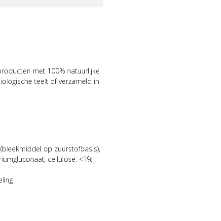
roducten met 100% natuurlijke
iologische teelt of verzameld in
(bleekmiddel op zuurstofbasis),
riumgluconaat, cellulose: <1%
ling