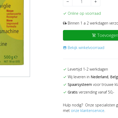
remove
add
Online op voorraad
check
Binnen 1 a 2 werkdagen verz
local_shipping
Toevoegen
shopping_cart
Bekijk winkelvoorraad
storefront
Levertijd 1-2 werkdagen
check
Wij leveren in
Nederland
,
Belg
check
Spaarsysteem
voor trouwe kl
check
Gratis
verzending vanaf 50,-
check
Hulp nodig? Onze specialisten g
met
onze klantenservice
.