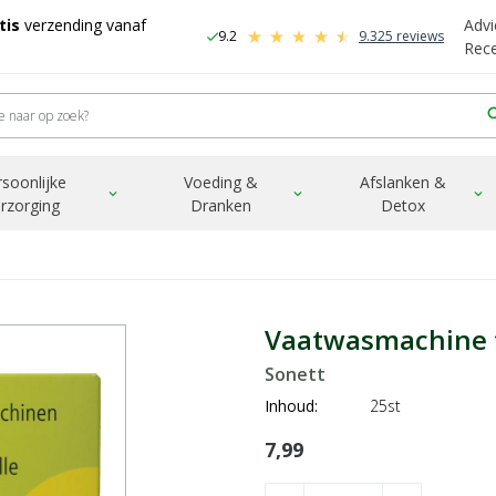
tis
verzending vanaf
Advi
9.2
9.325 reviews
check
-
Rec
sea
rsoonlijke
Voeding &
Afslanken &
expand_more
expand_more
expand_more
rzorging
Dranken
Detox
Vaatwasmachine 
Sonett
Inhoud:
25st
7,99