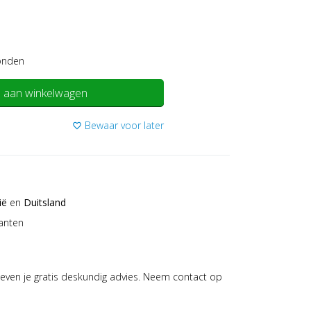
onden
 aan winkelwagen
Bewaar voor later
favorite_border
ië
en
Duitsland
anten
even je gratis deskundig advies. Neem contact op