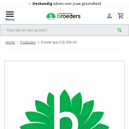
Deskundig
advies over jouw gezondheid
check
menu
person
shopping_cart
Menu
search
Home
Producten
troost ipa (12) 330 ml