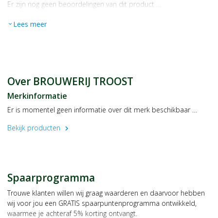
Er zijn nog geen beoordelingen van dit product …
Lees meer
expand_more
Over BROUWERIJ TROOST
Merkinformatie
Er is momentel geen informatie over dit merk beschikbaar …
Bekijk producten
chevron_right
Spaarprogramma
Trouwe klanten willen wij graag waarderen en daarvoor hebben
wij voor jou een GRATIS spaarpuntenprogramma ontwikkeld,
waarmee je achteraf 5% korting ontvangt.