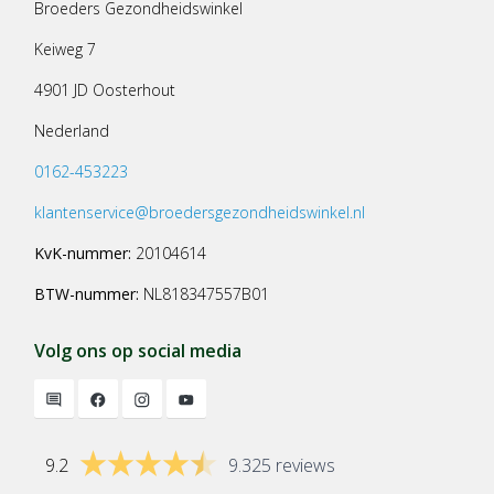
Broeders Gezondheidswinkel
Keiweg 7
4901 JD Oosterhout
Nederland
0162-453223
klantenservice@broedersgezondheidswinkel.nl
KvK-nummer:
20104614
BTW-nummer:
NL818347557B01
Volg ons op social media
9.2
9.325 reviews