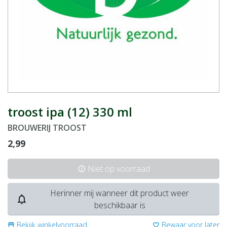
troost ipa (12) 330 ml
BROUWERIJ TROOST
2,99
Niet op voorraad
info
Herinner mij wanneer dit product weer
notifications_none
beschikbaar is
Bekijk winkelvoorraad
Bewaar voor later
storefront
favorite_border