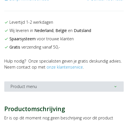
Levertijd 1-2 werkdagen
check
Wij leveren in
Nederland
,
België
en
Duitsland
check
Spaarsysteem
voor trouwe klanten
check
Gratis
verzending vanaf 50,-
check
Hulp nodig? Onze specialisten geven je gratis deskundig advies.
Neem contact op met
onze klantenservice
.
Product menu
expand_more
Productomschrijving
Er is op dit moment nog geen beschrijving voor dit product