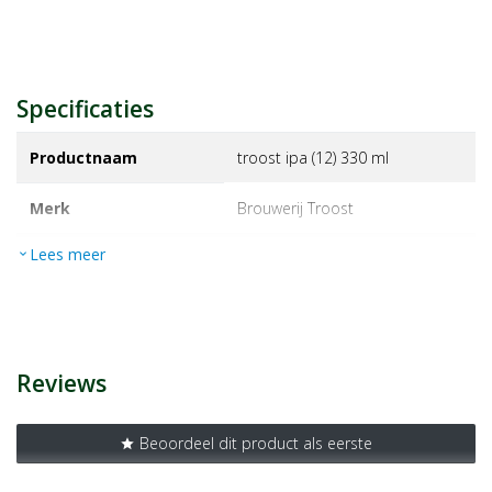
Specificaties
Productnaam
troost ipa (12) 330 ml
Merk
brouwerij troost
Lees meer
expand_more
EAN
8718868912848
Artikelnummer
1344071
Reviews
Beoordeel dit product als eerste
star