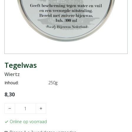
Tegelwas
Wiertz
Inhoud:
250g
8,30
remove
add
Online op voorraad
check