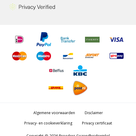
Algemene voorwaarden
Disclaimer
Privacy- en cookieverklaring
Privacy certificaat
Copyright
2026 Broeders Gezondheidswinkel
copyright