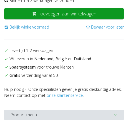
Binnen 1 a 2 werkdagen verzonden
local_shipping
Toevoegen aan winkelwagen
shopping_cart
Bekijk winkelvoorraad
Bewaar voor later
storefront
favorite_border
Levertijd 1-2 werkdagen
check
Wij leveren in
Nederland
,
België
en
Duitsland
check
Spaarsysteem
voor trouwe klanten
check
Gratis
verzending vanaf 50,-
check
Hulp nodig? Onze specialisten geven je gratis deskundig advies.
Neem contact op met
onze klantenservice
.
Product menu
expand_more