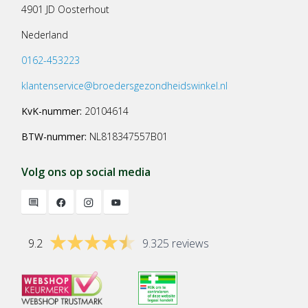
4901 JD Oosterhout
Nederland
0162-453223
klantenservice@broedersgezondheidswinkel.nl
KvK-nummer:
20104614
BTW-nummer:
NL818347557B01
Volg ons op social media
9.2
9.325 reviews