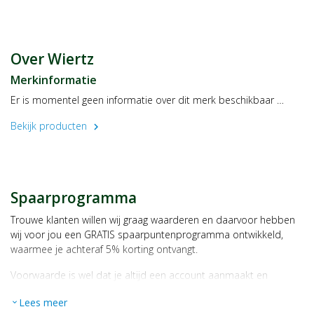
Over Wiertz
Merkinformatie
Er is momentel geen informatie over dit merk beschikbaar …
Bekijk producten
chevron_right
Spaarprogramma
Trouwe klanten willen wij graag waarderen en daarvoor hebben
wij voor jou een GRATIS spaarpuntenprogramma ontwikkeld,
waarmee je achteraf 5% korting ontvangt.
Voorwaarde is wel dat je altijd een account aanmaakt en
daarmee ingelogd bent als je een bestelling plaatst.
Lees meer
expand_more
Bij iedere bestelling ontvang je per bestede euro 1 spaarpunt,