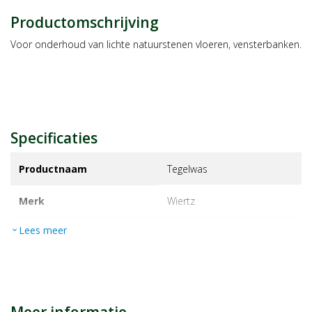
Productomschrijving
Voor onderhoud van lichte natuurstenen vloeren, vensterbanken.
Specificaties
Productnaam
Tegelwas
Merk
wiertz
Lees meer
expand_more
EAN
8712016030019
Artikelnummer
1077759
Maat/inhoud:
250g