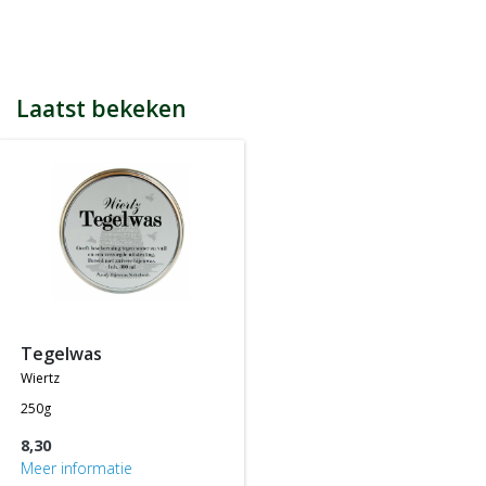
bijvoorbeeld een product kost € 15,25 en daarmee ontvang je
automatisch 15 spaarpunten.
Indien je 100 spaarpunten heeft, kun je bij jouw volgende
bestelling € 5 euro korting genieten.
Tijdens het afrekenen zie je dan onderaan een optie om je
Laatst bekeken
spaarpunten in te wisselen, 100 spaarpunten = € 5 korting, 200
spaarpunten = € 10 korting, etc.
In jouw accountgegevens kun je altijd jou actuele aantal
spaarpunten bekijken.
LET OP: Je ontvangt geen spaarpunten op producten die al tegen
een bepaalde actieprijs of met een bepaalde korting worden
aangeboden, m.a.w. je ontvangt alleen spaarpunten op
producten die tegen de normale of standaard verkoopprijs
worden aangeboden.
tegelwas
wiertz
250g
8,30
Meer informatie