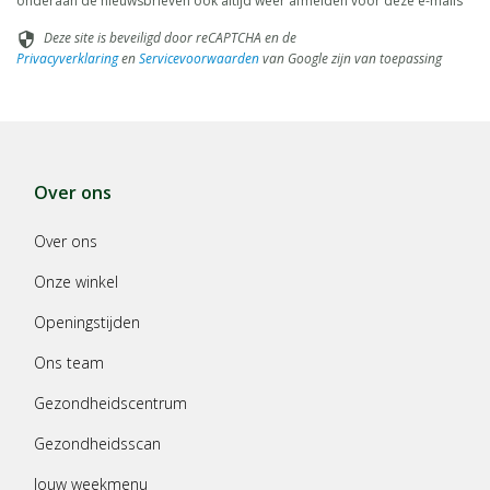
onderaan de nieuwsbrieven ook altijd weer afmelden voor deze e-mails
Deze site is beveiligd door reCAPTCHA en de
security
Privacyverklaring
en
Servicevoorwaarden
van Google zijn van toepassing
Over ons
Over ons
Onze winkel
Openingstijden
Ons team
Gezondheidscentrum
Gezondheidsscan
Jouw weekmenu