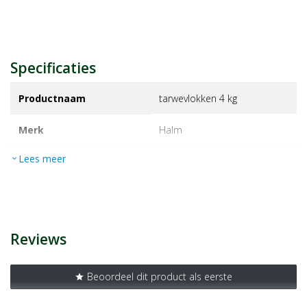
Specificaties
Productnaam
tarwevlokken 4 kg
Merk
halm
Lees meer
expand_more
EAN
8714266001177
Artikelnummer
1438940
Reviews
Beoordeel dit product als eerste
star