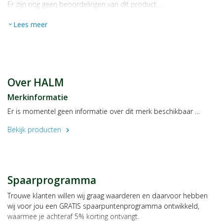
Er zijn nog geen beoordelingen van dit product …
Lees meer
expand_more
Over HALM
Merkinformatie
Er is momentel geen informatie over dit merk beschikbaar …
Bekijk producten
chevron_right
Spaarprogramma
Trouwe klanten willen wij graag waarderen en daarvoor hebben
wij voor jou een GRATIS spaarpuntenprogramma ontwikkeld,
waarmee je achteraf 5% korting ontvangt.