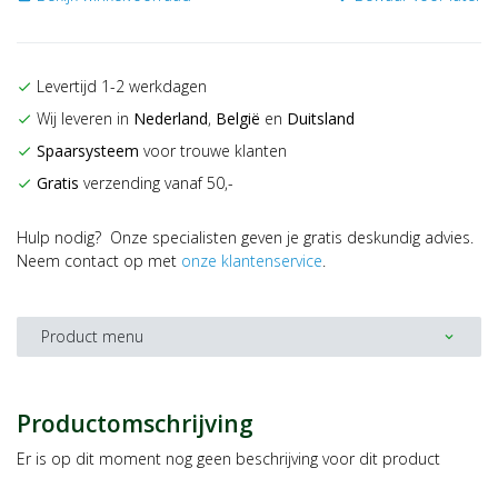
Levertijd 1-2 werkdagen
check
Wij leveren in
Nederland
,
België
en
Duitsland
check
Spaarsysteem
voor trouwe klanten
check
Gratis
verzending vanaf 50,-
check
Hulp nodig? Onze specialisten geven je gratis deskundig advies.
Neem contact op met
onze klantenservice
.
Product menu
expand_more
Productomschrijving
Er is op dit moment nog geen beschrijving voor dit product