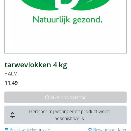
tarwevlokken 4 kg
HALM
11,49
Niet op voorraad
info
Herinner mij wanneer dit product weer
notifications_none
beschikbaar is
Bekijk winkelvoorraad
Bewaar voor later
storefront
favorite_border