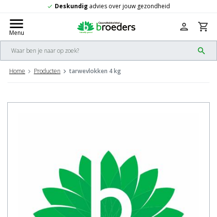
es over jouw gezondheid
Gratis
verzendi
check
menu
person
shopping_cart
Menu
search
Home
Producten
tarwevlokken 4 kg