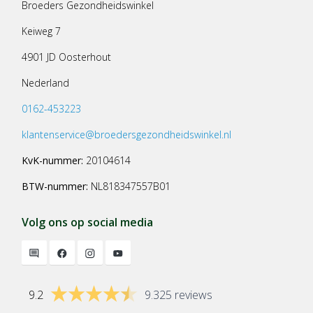
Broeders Gezondheidswinkel
Keiweg 7
4901 JD Oosterhout
Nederland
0162-453223
klantenservice@broedersgezondheidswinkel.nl
KvK-nummer:
20104614
BTW-nummer:
NL818347557B01
Volg ons op social media
9.2
9.325 reviews