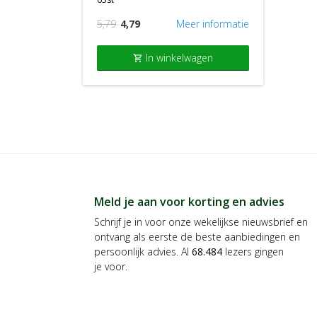
5,79
4,79
Meer informatie
In winkelwagen
shopping_cart
Meld je aan voor korting en advies
Schrijf je in voor onze wekelijkse nieuwsbrief en
ontvang als eerste de beste aanbiedingen en
persoonlijk advies. Al
68.484
lezers gingen
je voor.