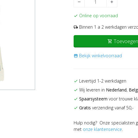
remove
add
Online op voorraad
check
Binnen 1 a 2 werkdagen verz
local_shipping
Toevoegen
shopping_cart
Bekijk winkelvoorraad
storefront
Levertijd 1-2 werkdagen
check
Wij leveren in
Nederland
,
Belg
check
Spaarsysteem
voor trouwe kl
check
Gratis
verzending vanaf 50,-
check
Hulp nodig? Onze specialisten g
met
onze klantenservice
.