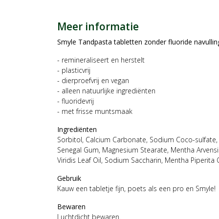
Meer informatie
Smyle Tandpasta tabletten zonder fluoride navullin
- remineraliseert en herstelt
- plasticvrij
- dierproefvrij en vegan
- alleen natuurlijke ingrediënten
- fluoridevrij
- met frisse muntsmaak
Ingrediënten
Sorbitol, Calcium Carbonate, Sodium Coco-sulfate, 
Senegal Gum, Magnesium Stearate, Mentha Arvensis
Viridis Leaf Oil, Sodium Saccharin, Mentha Piperita O
Gebruik
Kauw een tabletje fijn, poets als een pro en Smyle!
Bewaren
Luchtdicht bewaren.