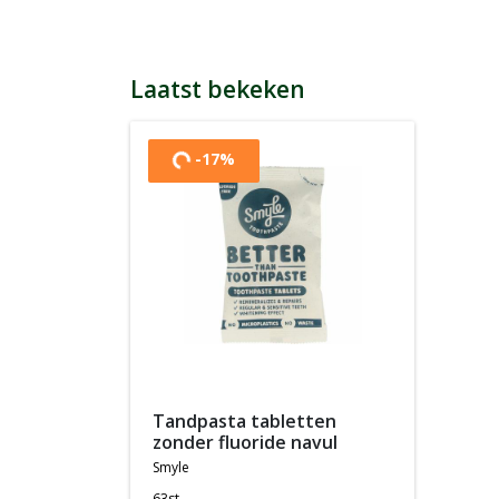
Laatst bekeken
-17%
Content wordt geladen...
tandpasta tabletten
zonder fluoride navul
smyle
63st