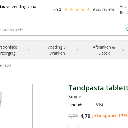
tis
verzending vanaf
Advi
9.2
9.325 reviews
check
-
Rec
sea
rsoonlijke
Voeding &
Afslanken &
expand_more
expand_more
expand_more
rzorging
Dranken
Detox
e navul
Tandpasta tablett
Smyle
Inhoud:
63st
5,79
4,79
je bespaart 17%