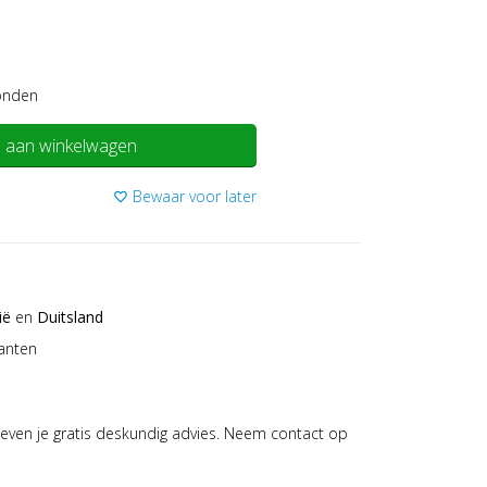
onden
 aan winkelwagen
Bewaar voor later
favorite_border
ië
en
Duitsland
anten
even je gratis deskundig advies. Neem contact op