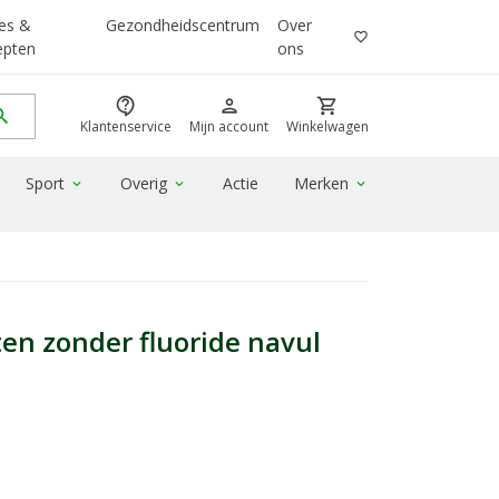
es &
Gezondheidscentrum
Over
favorite_border
epten
ons
contact_support
person
shopping_cart
rch
Klantenservice
Mijn account
Winkelwagen
Sport
Overig
Actie
Merken
expand_more
expand_more
expand_more
en zonder fluoride navul