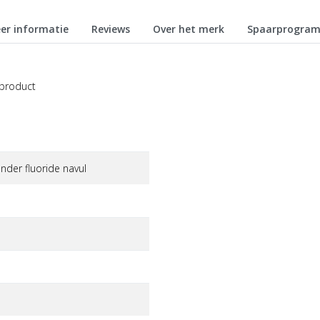
er informatie
Reviews
Over het merk
Spaarprogra
 product
nder fluoride navul