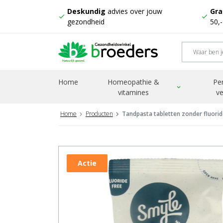
Deskundig
advies over jouw
Gra
check
check
gezondheid
50,
Home
Homeopathie &
Pe
expand_more
vitamines
ve
Home
Producten
Tandpasta tabletten zonder fluorid
Actie