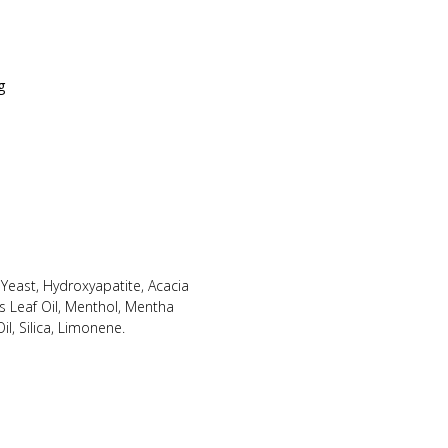
g
Yeast, Hydroxyapatite, Acacia
 Leaf Oil, Menthol, Mentha
il, Silica, Limonene.