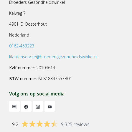
Broeders Gezondheidswinkel
Keiweg 7
4901 JD Oosterhout
Nederland
0162-453223
klantenservice@broedersgezondheidswinkel.nl
KvK-nummer:
20104614
BTW-nummer:
NL818347557B01
Volg ons op social media
9.2
9.325 reviews