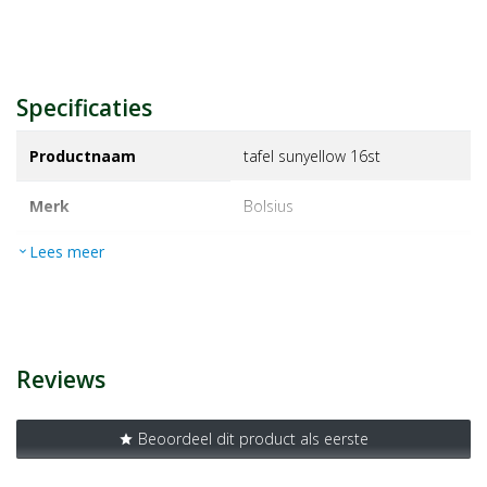
Specificaties
Productnaam
tafel sunyellow 16st
Merk
bolsius
Lees meer
expand_more
EAN
8717847154828
Artikelnummer
1359165
Reviews
Beoordeel dit product als eerste
star