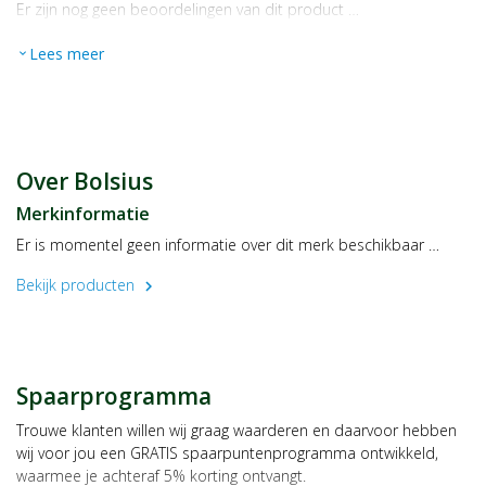
Er zijn nog geen beoordelingen van dit product …
Lees meer
expand_more
Over Bolsius
Merkinformatie
Er is momentel geen informatie over dit merk beschikbaar …
Bekijk producten
chevron_right
Spaarprogramma
Trouwe klanten willen wij graag waarderen en daarvoor hebben
wij voor jou een GRATIS spaarpuntenprogramma ontwikkeld,
waarmee je achteraf 5% korting ontvangt.