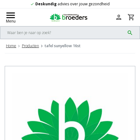
skundig
advies over jouw gezondheid
Gr
check
menu
person
shopping_cart
Menu
search
Home
Producten
tafel sunyellow 16st