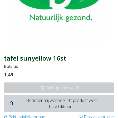
tafel sunyellow 16st
Bolsius
1,49
Niet op voorraad
info
Herinner mij wanneer dit product weer
notifications_none
beschikbaar is
Bekijk winkelvoorraad
Bewaar voor later
storefront
favorite_border