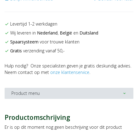
Levertijd 1-2 werkdagen
check
Wij leveren in
Nederland
,
België
en
Duitsland
check
Spaarsysteem
voor trouwe klanten
check
Gratis
verzending vanaf 50,-
check
Hulp nodig? Onze specialisten geven je gratis deskundig advies.
Neem contact op met
onze klantenservice
.
Product menu
expand_more
Productomschrijving
Er is op dit moment nog geen beschrijving voor dit product