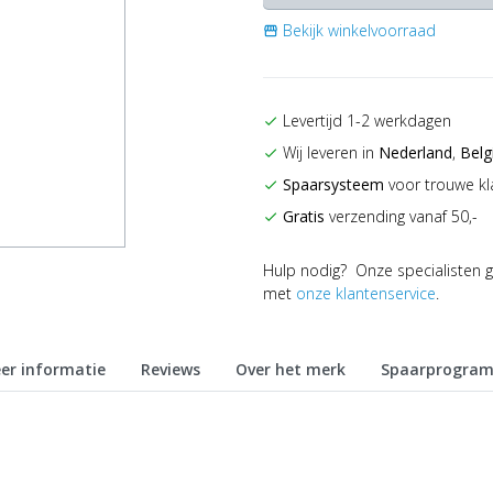
Bekijk winkelvoorraad
storefront
Levertijd 1-2 werkdagen
check
Wij leveren in
Nederland
,
Belg
check
Spaarsysteem
voor trouwe kl
check
Gratis
verzending vanaf 50,-
check
Hulp nodig? Onze specialisten g
met
onze klantenservice
.
er informatie
Reviews
Over het merk
Spaarprogra