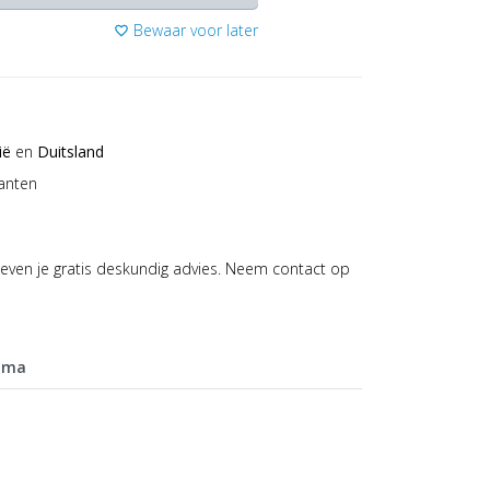
Bewaar voor later
favorite_border
ië
en
Duitsland
anten
even je gratis deskundig advies. Neem contact op
mma