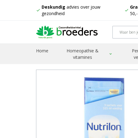
Deskundig
advies over jouw
Gra
check
check
gezondheid
50,
Home
Producten
Standaard 1 mini 23 gram
Home
Homeopathie &
Pe
expand_more
vitamines
ve