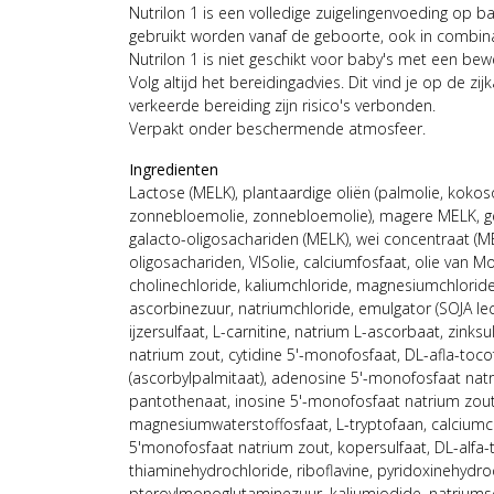
Nutrilon 1 is een volledige zuigelingenvoeding op b
gebruikt worden vanaf de geboorte, ook in combin
Nutrilon 1 is niet geschikt voor baby's met een bew
Volg altijd het bereidingadvies. Dit vind je op de zi
verkeerde bereiding zijn risico's verbonden.
Verpakt onder beschermende atmosfeer.
Ingredienten
Lactose (MELK), plantaardige oliën (palmolie, kokoso
zonnebloemolie, zonnebloemolie), magere MELK, ge
galacto-oligosachariden (MELK), wei concentraat (MEL
oligosachariden, VISolie, calciumfosfaat, olie van Mor
cholinechloride, kaliumchloride, magnesiumchloride,
ascorbinezuur, natriumchloride, emulgator (SOJA lecit
ijzersulfaat, L-carnitine, natrium L-ascorbaat, zinks
natrium zout, cytidine 5'-monofosfaat, DL-afla-toco
(ascorbylpalmitaat), adenosine 5'-monofosfaat natr
pantothenaat, inosine 5'-monofosfaat natrium zout
magnesiumwaterstoffosfaat, L-tryptofaan, calcium
5'monofosfaat natrium zout, kopersulfaat, DL-alfa-to
thiaminehydrochloride, riboflavine, pyridoxinehydro
pteroylmonoglutaminezuur, kaliumjodide, natriumse