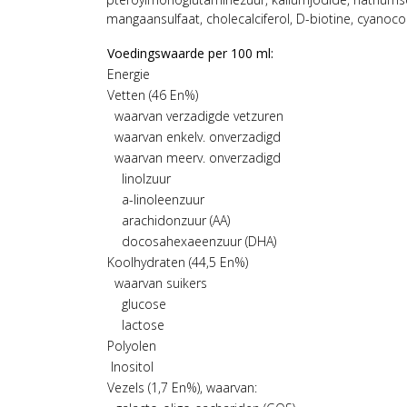
mangaansulfaat, cholecalciferol, D-biotine, cyanoc
Voedingswaarde per 100 ml:
Energie
Vetten (46 En%)
waarvan verzadigde vetzuren
waarvan enkelv. onverzadigd
waarvan meerv. onverzadigd
linolzuur
a-linoleenzuur
arachidonzuur (AA)
docosahexaeenzuur (DHA)
Koolhydraten (44,5 En%)
waarvan suikers
glucose
lactose
Polyolen
Inositol
Vezels (1,7 En%), waarvan: