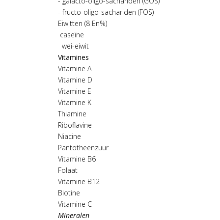
- galacto-oligo-sachariden (GOS)
- fructo-oligo-sachariden (FOS)
Eiwitten (8 En%)
caseïne
wei-eiwit
Vitamines
Vitamine A
Vitamine D
Vitamine E
Vitamine K
Thiamine
Riboflavine
Niacine
Pantotheenzuur
Vitamine B6
Folaat
Vitamine B12
Biotine
Vitamine C
Mineralen