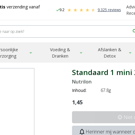
tis
verzending vanaf
Advi
9.2
9.325 reviews
check
-
Rec
sea
rsoonlijke
Voeding &
Afslanken &
expand_more
expand_more
expand_more
rzorging
Dranken
Detox
Standaard 1 mini
Nutrilon
Inhoud:
67.8g
1,45
Niet
info
notifications_none
Herinner mij wanneer d