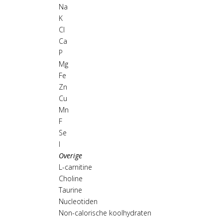
Na
K
Cl
Ca
P
Mg
Fe
Zn
Cu
Mn
F
Se
I
Overige
L-carnitine
Choline
Taurine
Nucleotiden
Non-calorische koolhydraten