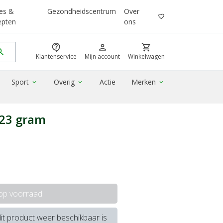
es &
Gezondheidscentrum
Over
favorite_border
epten
ons
contact_support
person
shopping_cart
rch
Klantenservice
Mijn account
Winkelwagen
Sport
Overig
Actie
Merken
expand_more
expand_more
expand_more
 23 gram
 op voorraad
it product weer beschikbaar is