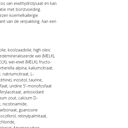
asis van eiwithydrolysaat en kan
atie met borstvoeding.
ezen koemelkallergie.
jkant van de verpakking. Aan een
lie, koolzaadolie, high oleic
demineraliseerde wei (MELK),
K), wei-eiwit (MELK), fructo-
tierella alpina, kaliumcitraat,
 natriumcitraat, L-
hine), inositol, taurine,
ulfaat, uridine 5'-monofosfaat
ferylacetaat, antioxidant
ium zout, calcium D-
, nicotinamide,
carbonaat, guanosine
coferol, retinylpalmitaat,
chloride,
leniet, fytomenadion,