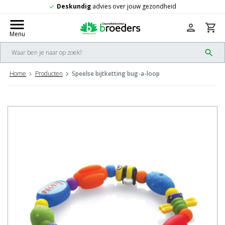
dvies over jouw gezondheid
Gratis
verze
check
menu
person
shopping_cart
Menu
search
Home
Producten
Speelse bijtketting bug-a-loop