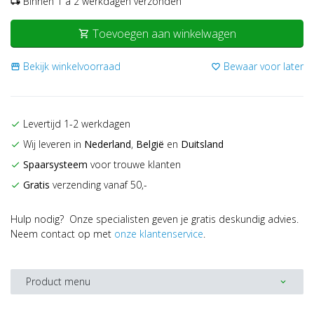
Binnen 1 a 2 werkdagen verzonden
local_shipping
Toevoegen aan winkelwagen
shopping_cart
Bekijk winkelvoorraad
Bewaar voor later
storefront
favorite_border
Levertijd 1-2 werkdagen
check
Wij leveren in
Nederland
,
België
en
Duitsland
check
Spaarsysteem
voor trouwe klanten
check
Gratis
verzending vanaf 50,-
check
Hulp nodig? Onze specialisten geven je gratis deskundig advies.
Neem contact op met
onze klantenservice
.
Product menu
expand_more