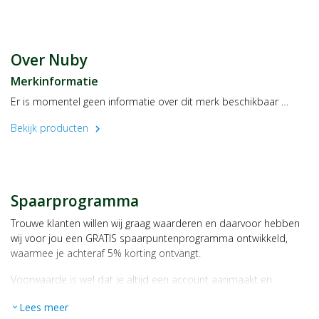
Gebruik
Lees aandachtig de bijsluiter
Geschikt voor baby’s vanaf 3 maanden.
Over Nuby
Fabrikant
New Valmar BVBA
Merkinformatie
Buntstraat 104
Er is momentel geen informatie over dit merk beschikbaar …
9940 Evergem
Belgie
Bekijk producten
chevron_right
Spaarprogramma
Trouwe klanten willen wij graag waarderen en daarvoor hebben
wij voor jou een GRATIS spaarpuntenprogramma ontwikkeld,
waarmee je achteraf 5% korting ontvangt.
Voorwaarde is wel dat je altijd een account aanmaakt en
daarmee ingelogd bent als je een bestelling plaatst.
Lees meer
expand_more
Bij iedere bestelling ontvang je per bestede euro 1 spaarpunt,