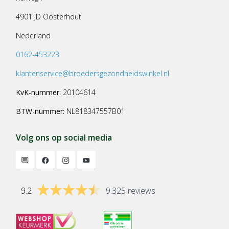
4901 JD Oosterhout
Nederland
0162-453223
klantenservice@broedersgezondheidswinkel.nl
KvK-nummer:
20104614
BTW-nummer:
NL818347557B01
Volg ons op social media
9.2
9.325 reviews