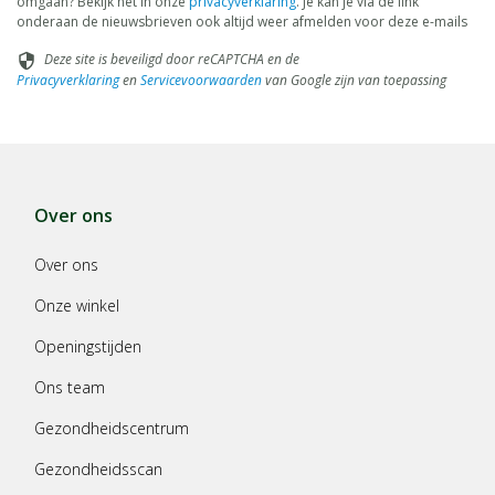
omgaan? Bekijk het in onze
privacyverklaring
. Je kan je via de link
onderaan de nieuwsbrieven ook altijd weer afmelden voor deze e-mails
Deze site is beveiligd door reCAPTCHA en de
security
Privacyverklaring
en
Servicevoorwaarden
van Google zijn van toepassing
Over ons
Over ons
Onze winkel
Openingstijden
Ons team
Gezondheidscentrum
Gezondheidsscan