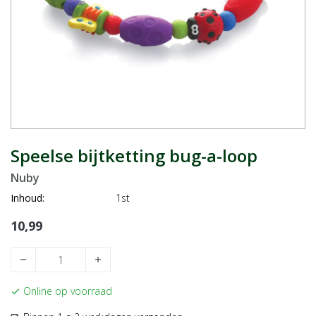
Speelse bijtketting bug-a-loop
Nuby
Inhoud:
1st
10,99
remove
add
Online op voorraad
check