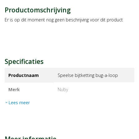
Productomschrijving
Er is op dit moment nog geen beschrijving voor dit product
Specificaties
Productnaam
Speelse bijtketting bug-a-loop
Merk
nuby
Lees meer
expand_more
EAN
048526004782
Artikelnummer
1004370
Maat/inhoud:
1st