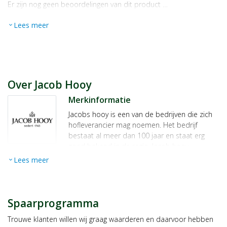
Er zijn nog geen beoordelingen van dit product …
Lees meer
expand_more
Over Jacob Hooy
Merkinformatie
Jacobs hooy is een van de bedrijven die zich
hofleverancier mag noemen. Het bedrijf
bestaat al meer dan 100 jaar en staat erg
goed bekend in de regio. Jacob hooy
producten, voornamelijk
Jacob hooy kruiden
,
Lees meer
expand_more
zijn dan ook niet weg te denken in de regio
Amsterdam. Jacob hooy staat voor een
uitgebreid assortiment met producten van
hoge kwaliteit.
Spaarprogramma
Mocht je nog vragen hebben over de Jacob
Trouwe klanten willen wij graag waarderen en daarvoor hebben