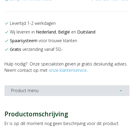
Levertijd 1-2 werkdagen
check
Wij leveren in
Nederland
,
België
en
Duitsland
check
Spaarsysteem
voor trouwe klanten
check
Gratis
verzending vanaf 50,-
check
Hulp nodig? Onze specialisten geven je gratis deskundig advies.
Neem contact op met
onze klantenservice
.
Product menu
expand_more
Productomschrijving
Er is op dit moment nog geen beschrijving voor dit product