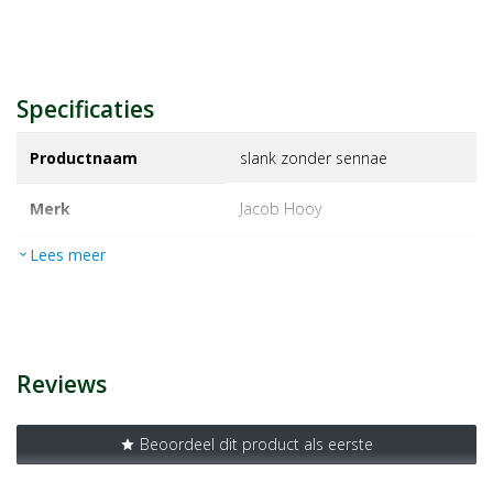
Specificaties
Productnaam
slank zonder sennae
Merk
jacob hooy
Lees meer
expand_more
EAN
8719265035864
Artikelnummer
1230639
Reviews
Beoordeel dit product als eerste
star