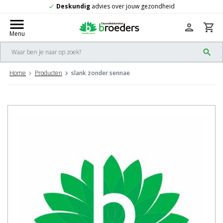
dvies over jouw gezondheid
Gratis
verze
check
menu
person
shopping_cart
Menu
search
Home
Producten
slank zonder sennae