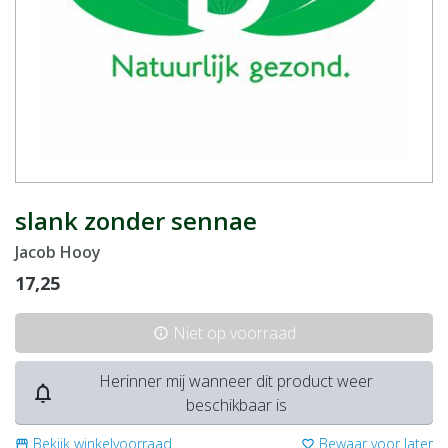
slank zonder sennae
Jacob Hooy
17,25
Niet op voorraad
info
Herinner mij wanneer dit product weer
notifications_none
beschikbaar is
Bekijk winkelvoorraad
Bewaar voor later
storefront
favorite_border