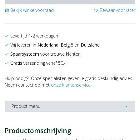
Bekijk winkelvoorraad
Bewaar voor later
storefront
favorite_border
Levertijd 1-2 werkdagen
check
Wij leveren in
Nederland
,
België
en
Duitsland
check
Spaarsysteem
voor trouwe klanten
check
Gratis
verzending vanaf 50,-
check
Hulp nodig? Onze specialisten geven je gratis deskundig advies.
Neem contact op met
onze klantenservice
.
Product menu
expand_more
Productomschrijving