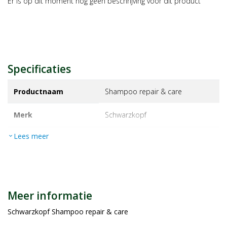
Er is op dit moment nog geen beschrijving voor dit product
Specificaties
Productnaam
Shampoo repair & care
Merk
schwarzkopf
Lees meer
expand_more
EAN
5410091763657
Artikelnummer
1354051
Maat/inhoud:
400ml
Meer informatie
Schwarzkopf Shampoo repair & care