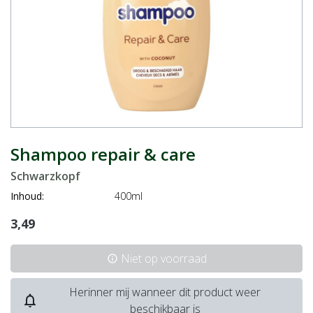
Shampoo repair & care
Schwarzkopf
Inhoud:
400ml
3,49
Niet op voorraad
info
Herinner mij wanneer dit product weer
notifications_none
beschikbaar is