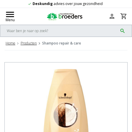
Gratis
verzending vanaf 50,-
check
menu
person
shopping_cart
Menu
search
Home
Producten
Shampoo repair & care