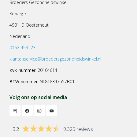
Broeders Gezondheidswinkel
Keiweg 7
4901 JD Oosterhout
Nederland
0162-453223
klantenservice@broedersgezondheidswinkel.nl
KvK-nummer:
20104614
BTW-nummer:
NL818347557B01
Volg ons op social media
9.2
9.325 reviews