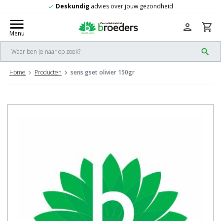
undig
advies over jouw gezondheid
Grat
check
menu
person
shopping_cart
Menu
search
Home
Producten
sens gset olivier 150gr