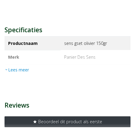
Specificaties
Productnaam
sens gset olivier 150gr
Merk
panier des sens
Lees meer
expand_more
EAN
3701447300322
Artikelnummer
1424292
Reviews
Beoordeel dit product als eerste
star