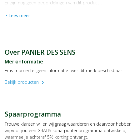
Er zijn nog geen beoordelingen van dit product …
Lees meer
expand_more
Over PANIER DES SENS
Merkinformatie
Er is momentel geen informatie over dit merk beschikbaar …
Bekijk producten
chevron_right
Spaarprogramma
Trouwe klanten willen wij graag waarderen en daarvoor hebben
wij voor jou een GRATIS spaarpuntenprogramma ontwikkeld,
waarmee je achteraf 5% korting ontvangt.