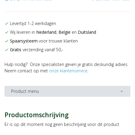
Levertijd 1-2 werkdagen
check
Wij leveren in
Nederland
,
België
en
Duitsland
check
Spaarsysteem
voor trouwe klanten
check
Gratis
verzending vanaf 50,-
check
Hulp nodig? Onze specialisten geven je gratis deskundig advies.
Neem contact op met
onze klantenservice
.
Product menu
expand_more
Productomschrijving
Er is op dit moment nog geen beschrijving voor dit product