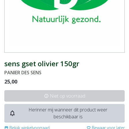
sens gset olivier 150gr
PANIER DES SENS
25,00
Niet op voorraad
info
Herinner mij wanneer dit product weer
notifications_none
beschikbaar is
Bekijk winkelvoorraad
Bewaar voor later
storefront
favorite_border