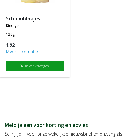
producten die tegen de normale of standaard verkoopprijs
worden aangeboden.
schuimblokjes
kindly's
120g
1,92
Meer informatie
In winkelwagen
shopping_cart
Meld je aan voor korting en advies
Schrijf je in voor onze wekelijkse nieuwsbrief en ontvang als