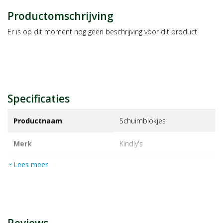
Productomschrijving
Er is op dit moment nog geen beschrijving voor dit product
Specificaties
Productnaam
Schuimblokjes
Merk
kindly's
Lees meer
expand_more
EAN
8712767500304
Artikelnummer
1449413
Maat/inhoud:
120g