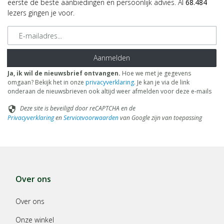
eerste de beste aanbiedingen en persoonlijk advies. Al
68.484
lezers gingen je voor.
E-mailadres
Aanmelden
Ja, ik wil de nieuwsbrief ontvangen.
Hoe we met je gegevens
omgaan? Bekijk het in onze
privacyverklaring
. Je kan je via de link
onderaan de nieuwsbrieven ook altijd weer afmelden voor deze e-mails
Deze site is beveiligd door reCAPTCHA en de
security
Privacyverklaring
en
Servicevoorwaarden
van Google zijn van toepassing
Over ons
Over ons
Onze winkel