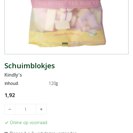
Schuimblokjes
Kindly's
Inhoud:
120g
1,92
remove
add
Online op voorraad
check