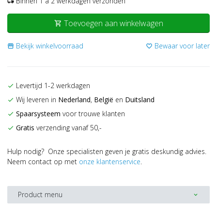
Binnen 1 a 2 werkdagen verzonden
local_shipping
Toevoegen aan winkelwagen
shopping_cart
Bekijk winkelvoorraad
Bewaar voor later
storefront
favorite_border
Levertijd 1-2 werkdagen
check
Wij leveren in
Nederland
,
België
en
Duitsland
check
Spaarsysteem
voor trouwe klanten
check
Gratis
verzending vanaf 50,-
check
Hulp nodig? Onze specialisten geven je gratis deskundig advies.
Neem contact op met
onze klantenservice
.
Product menu
expand_more