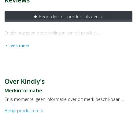
Reviews
Beoordeel dit product als eerste
star
Er zijn nog geen beoordelingen van dit product …
Lees meer
expand_more
Over Kindly's
Merkinformatie
Er is momentel geen informatie over dit merk beschikbaar …
Bekijk producten
chevron_right