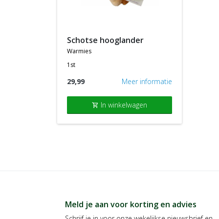
schotse hooglander
warmies
1st
29,99
Meer informatie
In winkelwagen
shopping_cart
Meld je aan voor korting en advies
Schrijf je in voor onze wekelijkse nieuwsbrief en