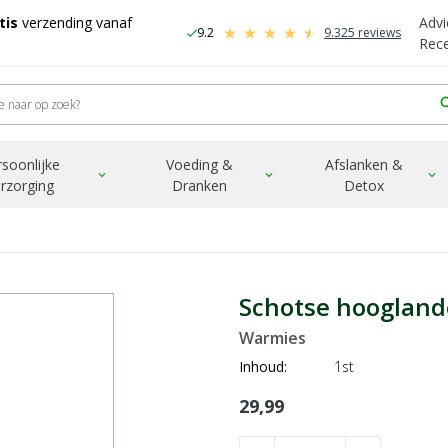
tis
verzending vanaf
Advi
9.2
9.325 reviews
check
-
Rec
sea
rsoonlijke
Voeding &
Afslanken &
expand_more
expand_more
expand_more
rzorging
Dranken
Detox
Schotse hoogland
Warmies
Inhoud:
1st
29,99