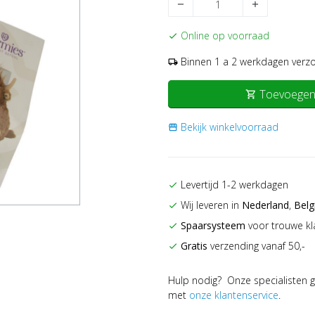
remove
add
Online op voorraad
check
Binnen 1 a 2 werkdagen verz
local_shipping
Toevoegen
shopping_cart
Bekijk winkelvoorraad
storefront
Levertijd 1-2 werkdagen
check
Wij leveren in
Nederland
,
Belg
check
Spaarsysteem
voor trouwe kl
check
Gratis
verzending vanaf 50,-
check
Hulp nodig? Onze specialisten g
met
onze klantenservice
.