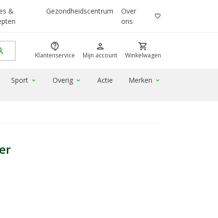
es &
Gezondheidscentrum
Over
favorite_border
epten
ons
contact_support
person
shopping_cart
rch
Klantenservice
Mijn account
Winkelwagen
Sport
Overig
Actie
Merken
expand_more
expand_more
expand_more
er