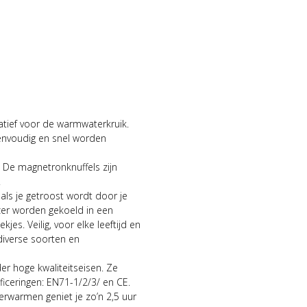
atief voor de warmwaterkruik.
eenvoudig en snel worden
. De magnetronknuffels zijn
.
n als je getroost wordt door je
ezer worden gekoeld in een
ekjes. Veilig, voor elke leeftijd en
iverse soorten en
r hoge kwaliteitseisen. Ze
iceringen: EN71-1/2/3/ en CE.
rwarmen geniet je zo’n 2,5 uur