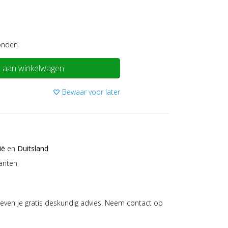
onden
 aan winkelwagen
Bewaar voor later
favorite_border
ië
en
Duitsland
anten
even je gratis deskundig advies. Neem contact op