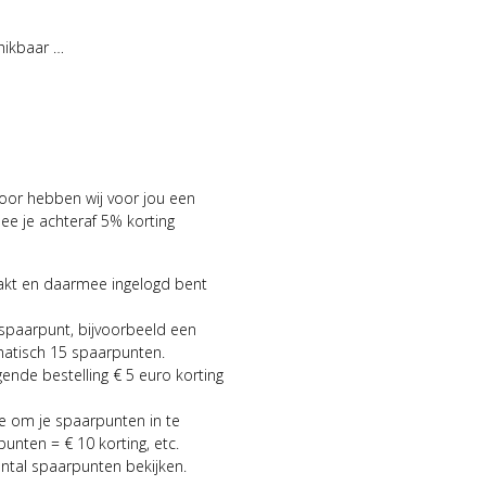
hikbaar …
voor hebben wij voor jou een
 je achteraf 5% korting
aakt en daarmee ingelogd bent
 spaarpunt, bijvoorbeeld een
matisch 15 spaarpunten.
gende bestelling € 5 euro korting
ie om je spaarpunten in te
punten = € 10 korting, etc.
antal spaarpunten bekijken.