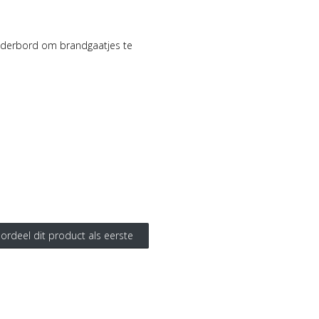
nderbord om brandgaatjes te
ordeel dit product als eerste