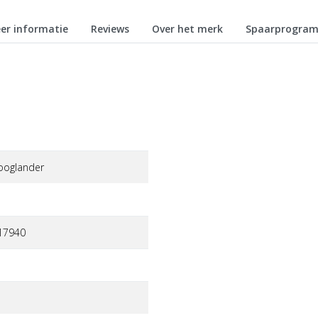
er informatie
Reviews
Over het merk
Spaarprogra
ooglander
17940