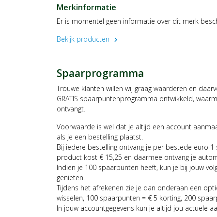
Merkinformatie
Er is momentel geen informatie over dit merk besc
Bekijk producten
chevron_right
Spaarprogramma
Trouwe klanten willen wij graag waarderen en daar
GRATIS spaarpuntenprogramma ontwikkeld, waarmee
ontvangt.
Voorwaarde is wel dat je altijd een account aanm
als je een bestelling plaatst.
Bij iedere bestelling ontvang je per bestede euro 1
product kost € 15,25 en daarmee ontvang je auto
Indien je 100 spaarpunten heeft, kun je bij jouw vol
genieten.
Tijdens het afrekenen zie je dan onderaan een opt
wisselen, 100 spaarpunten = € 5 korting, 200 spaar
In jouw accountgegevens kun je altijd jou actuele a