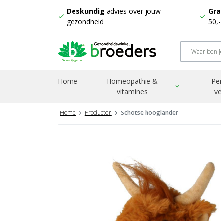
Deskundig
advies over jouw
Gra
check
check
gezondheid
50,
Home
Homeopathie &
Pe
expand_more
vitamines
ve
Home
Producten
Schotse hooglander