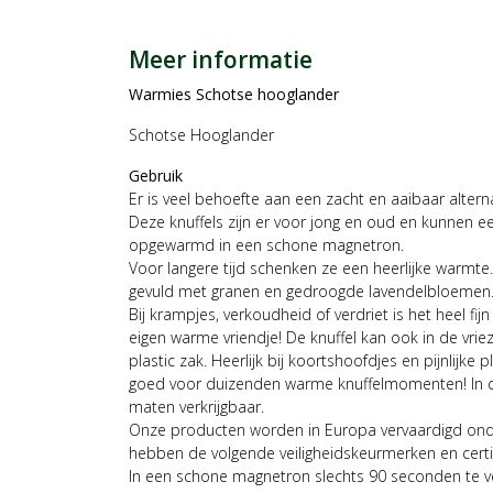
Meer informatie
Warmies Schotse hooglander
Schotse Hooglander
Gebruik
Er is veel behoefte aan een zacht en aaibaar altern
Deze knuffels zijn er voor jong en oud en kunnen 
opgewarmd in een schone magnetron.
Voor langere tijd schenken ze een heerlijke warmte
gevuld met granen en gedroogde lavendelbloemen
Bij krampjes, verkoudheid of verdriet is het heel fij
eigen warme vriendje! De knuffel kan ook in de vri
plastic zak. Heerlijk bij koortshoofdjes en pijnlijke pl
goed voor duizenden warme knuffelmomenten! In d
maten verkrijgbaar.
Onze producten worden in Europa vervaardigd onde
hebben de volgende veiligheidskeurmerken en certif
In een schone magnetron slechts 90 seconden te ve