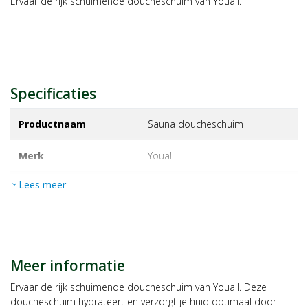
Ervaar de rijk schuimende doucheschuim van Youall.
Specificaties
Productnaam
Sauna doucheschuim
Merk
youall
Lees meer
expand_more
EAN
7438246467463
Artikelnummer
1223994
Maat/inhoud:
200ml
Meer informatie
Ervaar de rijk schuimende doucheschuim van Youall. Deze
doucheschuim hydrateert en verzorgt je huid optimaal door