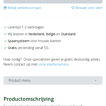
Bekijk winkelvoorraad
Bewaar voor later
storefront
favorite_border
Levertijd 1-2 werkdagen
check
Wij leveren in
Nederland
,
België
en
Duitsland
check
Spaarsysteem
voor trouwe klanten
check
Gratis
verzending vanaf 50,-
check
Hulp nodig? Onze specialisten geven je gratis deskundig advies.
Neem contact op met
onze klantenservice
.
Product menu
expand_more
Productomschrijving