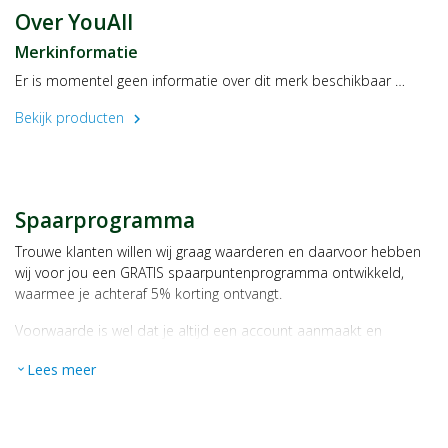
Over YouAll
Merkinformatie
Er is momentel geen informatie over dit merk beschikbaar …
Bekijk producten
chevron_right
Spaarprogramma
Trouwe klanten willen wij graag waarderen en daarvoor hebben
wij voor jou een GRATIS spaarpuntenprogramma ontwikkeld,
waarmee je achteraf 5% korting ontvangt.
Voorwaarde is wel dat je altijd een account aanmaakt en
daarmee ingelogd bent als je een bestelling plaatst.
Lees meer
expand_more
Bij iedere bestelling ontvang je per bestede euro 1 spaarpunt,
bijvoorbeeld een product kost € 15,25 en daarmee ontvang je
automatisch 15 spaarpunten.
Indien je 100 spaarpunten heeft, kun je bij jouw volgende