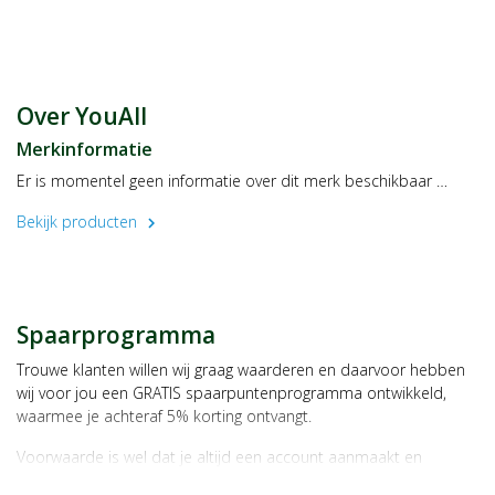
CITRONELLOL, MORINGA OLEIFERA SEED OIL
Gebruik
Breng de douchegel tijdens het douchen aan op de natte huid,
masseer in en spoel af.
Over YouAll
Merkinformatie
Er is momentel geen informatie over dit merk beschikbaar …
Bekijk producten
chevron_right
Spaarprogramma
Trouwe klanten willen wij graag waarderen en daarvoor hebben
wij voor jou een GRATIS spaarpuntenprogramma ontwikkeld,
waarmee je achteraf 5% korting ontvangt.
Voorwaarde is wel dat je altijd een account aanmaakt en
daarmee ingelogd bent als je een bestelling plaatst.