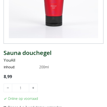
Sauna douchegel
YouAll
Inhoud:
200ml
8,99
remove
add
Online op voorraad
check