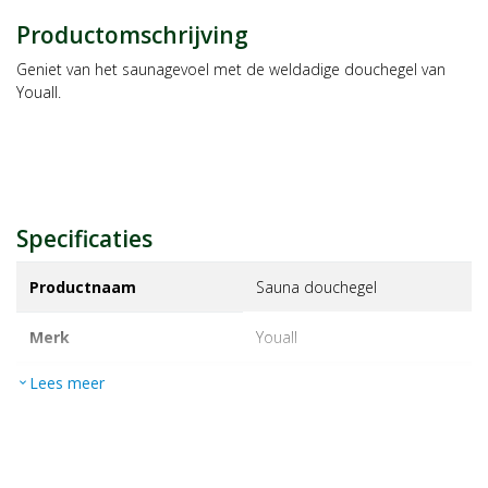
Productomschrijving
Geniet van het saunagevoel met de weldadige douchegel van
Youall.
Specificaties
Productnaam
Sauna douchegel
Merk
youall
Lees meer
expand_more
EAN
7438246467487
Artikelnummer
1223993
Maat/inhoud:
200ml