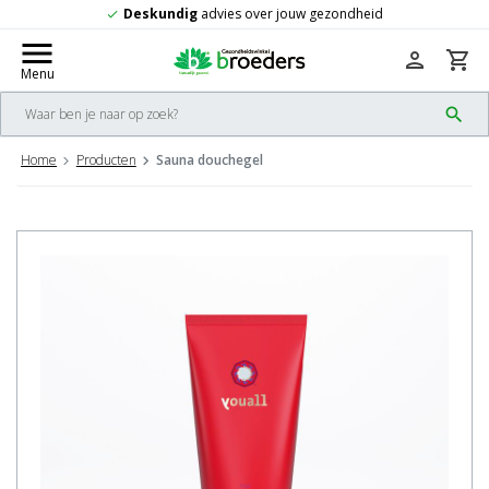
Deskundig
advies over jouw gezondheid
check
menu
person
shopping_cart
Menu
search
Home
Producten
Sauna douchegel