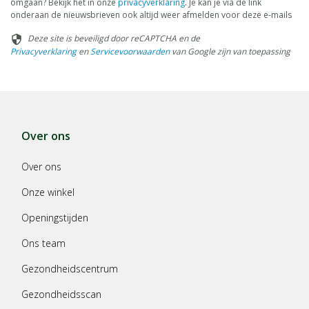
omgaan? Bekijk het in onze
privacyverklaring
. Je kan je via de link
onderaan de nieuwsbrieven ook altijd weer afmelden voor deze e-mails
Deze site is beveiligd door reCAPTCHA en de
security
Privacyverklaring
en
Servicevoorwaarden
van Google zijn van toepassing
Over ons
Over ons
Onze winkel
Openingstijden
Ons team
Gezondheidscentrum
Gezondheidsscan