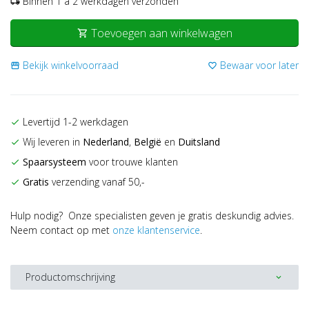
Binnen 1 a 2 werkdagen verzonden
local_shipping
Toevoegen aan winkelwagen
shopping_cart
Bekijk winkelvoorraad
Bewaar voor later
storefront
favorite_border
Levertijd 1-2 werkdagen
check
Wij leveren in
Nederland
,
België
en
Duitsland
check
Spaarsysteem
voor trouwe klanten
check
Gratis
verzending vanaf 50,-
check
Hulp nodig? Onze specialisten geven je gratis deskundig advies.
Neem contact op met
onze klantenservice
.
Productomschrijving
expand_more