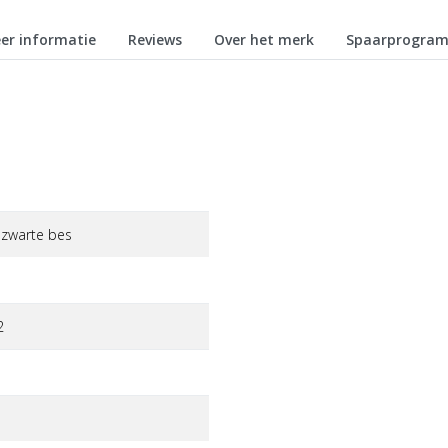
er informatie
Reviews
Over het merk
Spaarprogra
 zwarte bes
2