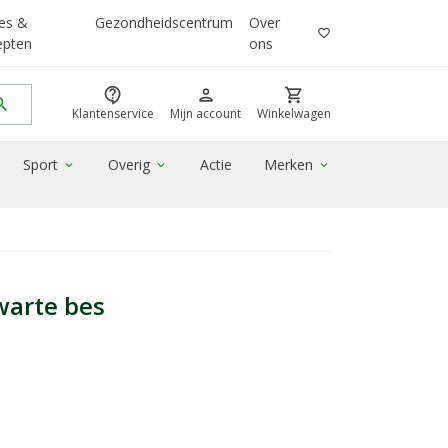
es &
Gezondheidscentrum
Over
favorite_border
epten
ons
contact_support
person
shopping_cart
rch
Klantenservice
Mijn account
Winkelwagen
Sport
Overig
Actie
Merken
expand_more
expand_more
expand_more
warte bes