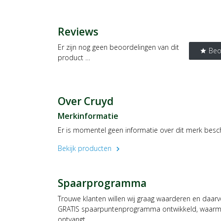
Reviews
Er zijn nog geen beoordelingen van dit
Beo
star
product …
Over Cruyd
Merkinformatie
Er is momentel geen informatie over dit merk besc
Bekijk producten
chevron_right
Spaarprogramma
Trouwe klanten willen wij graag waarderen en daar
GRATIS spaarpuntenprogramma ontwikkeld, waarmee
ontvangt.