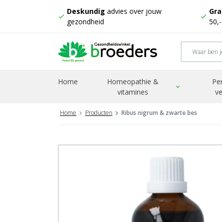
Deskundig
advies over jouw
Gra
check
check
gezondheid
50,
Home
Homeopathie &
Pe
expand_more
vitamines
ve
Home
Producten
Ribus nigrum & zwarte bes