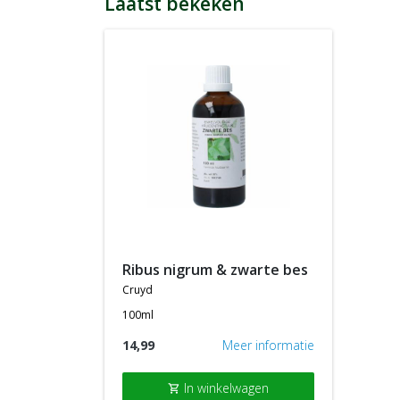
Laatst bekeken
ribus nigrum & zwarte bes
cruyd
100ml
14,99
Meer informatie
In winkelwagen
shopping_cart