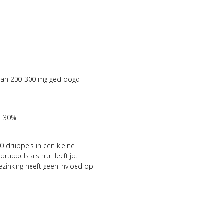
t van 200-300 mg gedroogd
ol 30%
0 druppels in een kleine
ruppels als hun leeftijd.
ezinking heeft geen invloed op