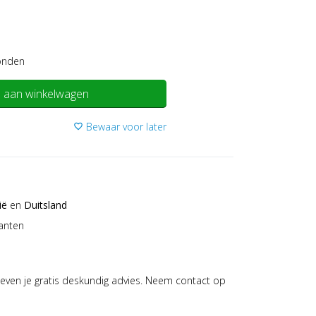
onden
 aan winkelwagen
Bewaar voor later
favorite_border
ië
en
Duitsland
anten
even je gratis deskundig advies. Neem contact op