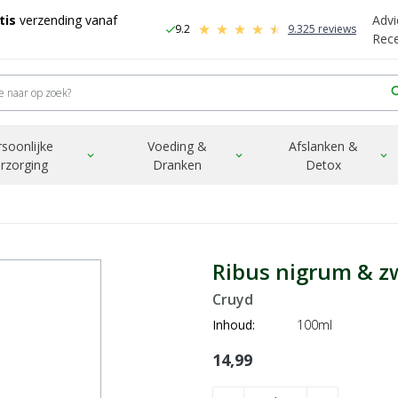
tis
verzending vanaf
Advi
9.2
9.325 reviews
check
-
Rec
sea
rsoonlijke
Voeding &
Afslanken &
expand_more
expand_more
expand_more
rzorging
Dranken
Detox
Ribus nigrum & z
Cruyd
Inhoud:
100ml
14,99