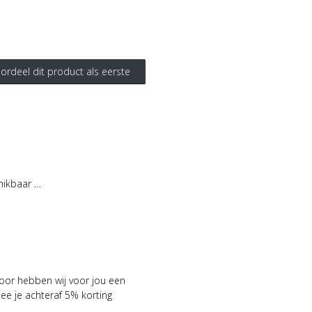
ordeel dit product als eerste
hikbaar …
voor hebben wij voor jou een
 je achteraf 5% korting