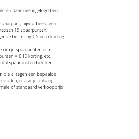
aakt en daarmee ingelogd bent
 spaarpunt, bijvoorbeeld een
matisch 15 spaarpunten.
gende bestelling € 5 euro korting
ie om je spaarpunten in te
punten = € 10 korting, etc.
antal spaarpunten bekijken.
n die al tegen een bepaalde
geboden, m.a.w. je ontvangt
male of standaard verkoopprijs