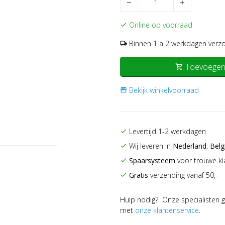
remove
add
Online op voorraad
check
Binnen 1 a 2 werkdagen verz
local_shipping
Toevoegen
shopping_cart
Bekijk winkelvoorraad
storefront
Levertijd 1-2 werkdagen
check
Wij leveren in
Nederland
,
Belg
check
Spaarsysteem
voor trouwe kl
check
Gratis
verzending vanaf 50,-
check
Hulp nodig? Onze specialisten g
met
onze klantenservice
.