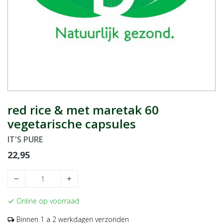
red rice & met maretak 60
vegetarische capsules
IT'S PURE
22,95
remove
add
Online op voorraad
check
Binnen 1 a 2 werkdagen verzonden
local_shipping