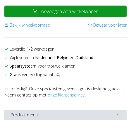
Toevoegen aan winkelwagen
shopping_cart
Bekijk winkelvoorraad
Bewaar voor later
storefront
favorite_border
Levertijd 1-2 werkdagen
check
Wij leveren in
Nederland
,
België
en
Duitsland
check
Spaarsysteem
voor trouwe klanten
check
Gratis
verzending vanaf 50,-
check
Hulp nodig? Onze specialisten geven je gratis deskundig advies.
Neem contact op met
onze klantenservice
.
Product menu
expand_more