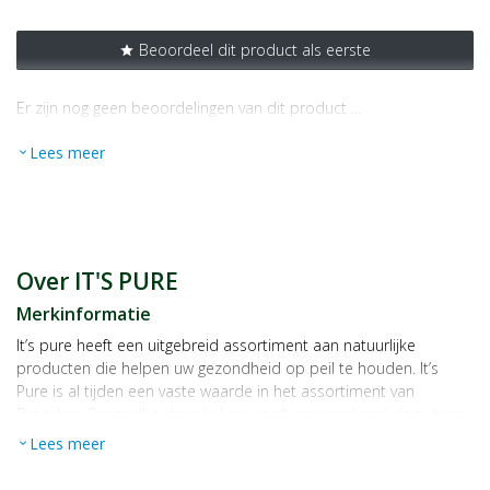
Beoordeel dit product als eerste
star
Er zijn nog geen beoordelingen van dit product …
Lees meer
expand_more
Over IT'S PURE
Merkinformatie
It’s pure heeft een uitgebreid assortiment aan natuurlijke
producten die helpen uw gezondheid op peil te houden. It’s
Pure is al tijden een vaste waarde in het assortiment van
Broeders Gezondheidswinkel en wordt gewaardeerd door haar
gebruikers. In het ruime assortiment van Broeders
Lees meer
expand_more
Gezondheidswinkel zitten bijvoorbeeld melatonine en
magnesium.