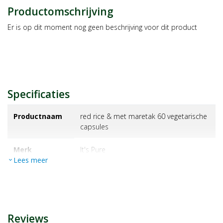
Productomschrijving
Er is op dit moment nog geen beschrijving voor dit product
Specificaties
Productnaam
red rice & met maretak 60 vegetarische
capsules
Merk
it's pure
Lees meer
expand_more
EAN
8715066603806
Artikelnummer
1361994
Reviews