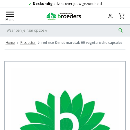
es over jouw gezondheid
Gratis
verzendi
check
menu
person
shopping_cart
Menu
search
Home
Producten
red rice & met maretak 60 vegetarische capsules