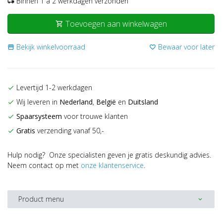
Binnen 1 a 2 werkdagen verzonden
local_shipping
Toevoegen aan winkelwagen
shopping_cart
Bekijk winkelvoorraad
Bewaar voor later
storefront
favorite_border
Levertijd 1-2 werkdagen
check
Wij leveren in
Nederland
,
België
en
Duitsland
check
Spaarsysteem
voor trouwe klanten
check
Gratis
verzending vanaf 50,-
check
Hulp nodig? Onze specialisten geven je gratis deskundig advies.
Neem contact op met
onze klantenservice
.
Product menu
expand_more