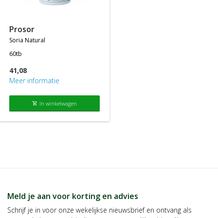
producten die tegen de normale of standaard verkoopprijs
worden aangeboden.
prosor
soria natural
60tb
41,08
Meer informatie
In winkelwagen
shopping_cart
Meld je aan voor korting en advies
Schrijf je in voor onze wekelijkse nieuwsbrief en ontvang als