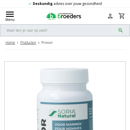
Deskundig
advies over jouw gezondheid
check
menu
person
shopping_cart
Menu
search
Home
Producten
Prosor