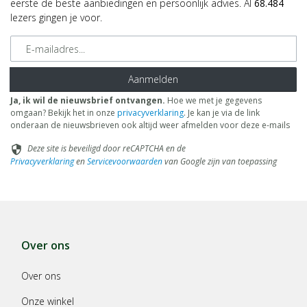
eerste de beste aanbiedingen en persoonlijk advies. Al
68.484
lezers gingen je voor.
E-mailadres
Aanmelden
Ja, ik wil de nieuwsbrief ontvangen.
Hoe we met je gegevens
omgaan? Bekijk het in onze
privacyverklaring
. Je kan je via de link
onderaan de nieuwsbrieven ook altijd weer afmelden voor deze e-mails
Deze site is beveiligd door reCAPTCHA en de
security
Privacyverklaring
en
Servicevoorwaarden
van Google zijn van toepassing
Over ons
Over ons
Onze winkel