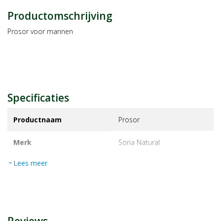
Productomschrijving
Prosor voor mannen
Specificaties
Productnaam
Prosor
Merk
soria natural
Lees meer
expand_more
EAN
8422947094324
Artikelnummer
1469333
Maat/inhoud:
60tb