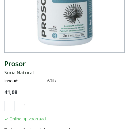
Prosor
Soria Natural
Inhoud:
60tb
41,08
remove
add
Online op voorraad
check