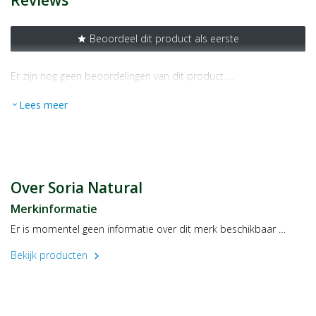
Reviews
Beoordeel dit product als eerste
star
Er zijn nog geen beoordelingen van dit product …
Lees meer
expand_more
Over Soria Natural
Merkinformatie
Er is momentel geen informatie over dit merk beschikbaar …
Bekijk producten
chevron_right