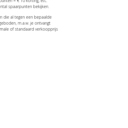
punten = € 10 korting, etc.
antal spaarpunten bekijken.
n die al tegen een bepaalde
geboden, m.a.w. je ontvangt
male of standaard verkoopprijs