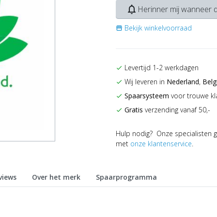
notifications_none
Herinner mij wanneer d
Bekijk winkelvoorraad
storefront
Levertijd 1-2 werkdagen
check
Wij leveren in
Nederland
,
Belg
check
Spaarsysteem
voor trouwe kl
check
Gratis
verzending vanaf 50,-
check
Hulp nodig? Onze specialisten g
met
onze klantenservice
.
views
Over het merk
Spaarprogramma