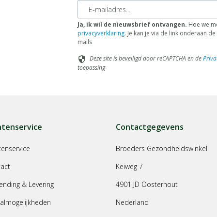
E-mailadres
Ja, ik wil de nieuwsbrief ontvangen.
Hoe we me
privacyverklaring
. Je kan je via de link onderaan 
mails
Deze site is beveiligd door reCAPTCHA en de
Priva
security
toepassing
ntenservice
Contactgegevens
tenservice
Broeders Gezondheidswinkel
act
Keiweg 7
ending & Levering
4901 JD Oosterhout
almogelijkheden
Nederland