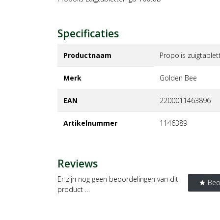
Specificaties
Productnaam
Propolis zuigtable
Merk
golden bee
EAN
2200011463896
Artikelnummer
1146389
Reviews
Er zijn nog geen beoordelingen van dit
Beo
star
product …