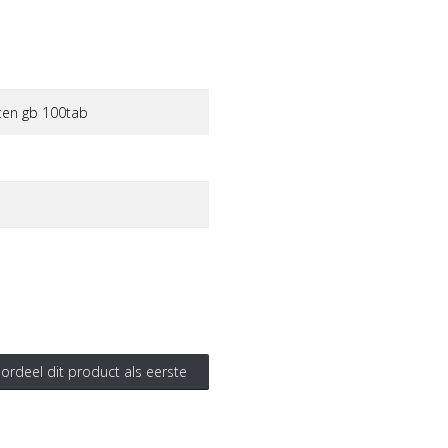
tten gb 100tab
ordeel dit product als eerste