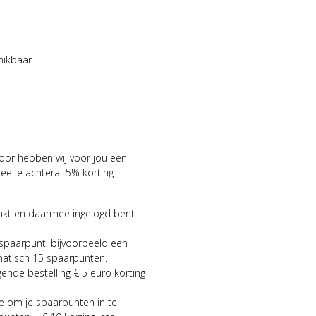
hikbaar …
voor hebben wij voor jou een
 je achteraf 5% korting
aakt en daarmee ingelogd bent
 spaarpunt, bijvoorbeeld een
matisch 15 spaarpunten.
gende bestelling € 5 euro korting
ie om je spaarpunten in te