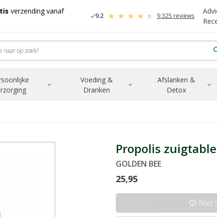
tis
verzending vanaf
Advi
9.2
9.325 reviews
check
-
Rec
sea
rsoonlijke
Voeding &
Afslanken &
expand_more
expand_more
expand_more
rzorging
Dranken
Detox
Propolis zuigtabl
GOLDEN BEE
25,95
Niet
info