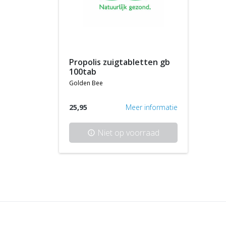
propolis zuigtabletten gb
100tab
golden bee
25,95
Meer informatie
Niet op voorraad
info