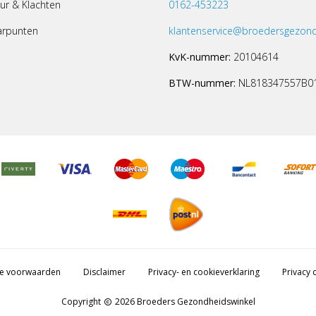
ur & Klachten
0162-453223
arpunten
klantenservice@broedersgezond
KvK-nummer:
20104614
BTW-nummer:
NL818347557B0
e voorwaarden
Disclaimer
Privacy- en cookieverklaring
Privacy c
Copyright
2026 Broeders Gezondheidswinkel
copyright