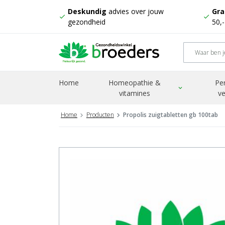
Deskundig
advies over jouw
Gra
check
check
gezondheid
50,
Home
Homeopathie &
Pe
expand_more
vitamines
ve
Home
Producten
Propolis zuigtabletten gb 100tab