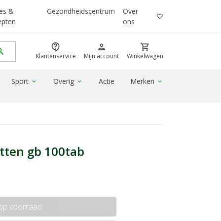
es &
Gezondheidscentrum
Over
favorite_border
epten
ons
contact_support
person
shopping_cart
rch
Klantenservice
Mijn account
Winkelwagen
Sport
Overig
Actie
Merken
expand_more
expand_more
expand_more
etten gb 100tab
 op voorraad