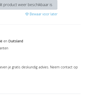
it product weer beschikbaar is
Bewaar voor later
favorite_border
ië
en
Duitsland
anten
even je gratis deskundig advies. Neem contact op