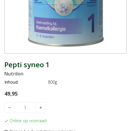
Pepti syneo 1
Nutrilon
Inhoud:
800g
49,95
remove
add
Online op voorraad
check