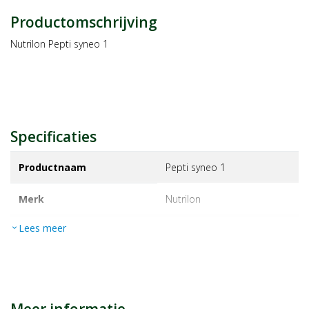
Productomschrijving
Nutrilon Pepti syneo 1
Specificaties
Productnaam
Pepti syneo 1
Merk
nutrilon
Lees meer
expand_more
EAN
8718117614028
Artikelnummer
1428560
Maat/inhoud:
800g