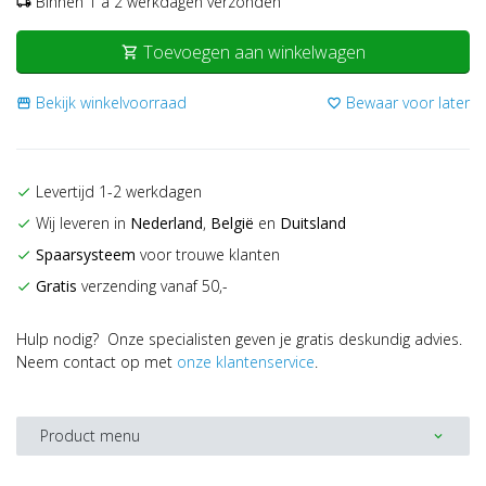
Binnen 1 a 2 werkdagen verzonden
local_shipping
Toevoegen aan winkelwagen
shopping_cart
Bekijk winkelvoorraad
Bewaar voor later
storefront
favorite_border
Levertijd 1-2 werkdagen
check
Wij leveren in
Nederland
,
België
en
Duitsland
check
Spaarsysteem
voor trouwe klanten
check
Gratis
verzending vanaf 50,-
check
Hulp nodig? Onze specialisten geven je gratis deskundig advies.
Neem contact op met
onze klantenservice
.
Product menu
expand_more