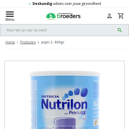
dvies over jouw gezondheid
Gratis
verze
check
menu
person
shopping_cart
Menu
search
Home
Producten
pepti 2- 800gr