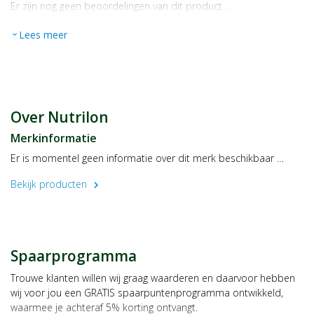
Er zijn nog geen beoordelingen van dit product …
Lees meer
expand_more
Over Nutrilon
Merkinformatie
Er is momentel geen informatie over dit merk beschikbaar …
Bekijk producten
chevron_right
Spaarprogramma
Trouwe klanten willen wij graag waarderen en daarvoor hebben
wij voor jou een GRATIS spaarpuntenprogramma ontwikkeld,
waarmee je achteraf 5% korting ontvangt.