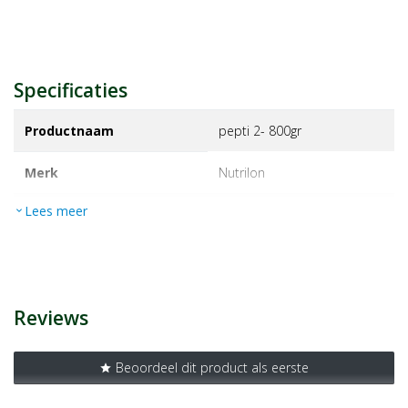
Specificaties
Productnaam
pepti 2- 800gr
Merk
nutrilon
Lees meer
expand_more
EAN
8718117604913
Artikelnummer
1134041
Reviews
Beoordeel dit product als eerste
star