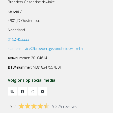
Broeders Gezondheidswinkel
Keiweg 7
4901 JD Oosterhout
Nederland
0162-453223
klantenservice@broedersgezondheidswinkel.nl
KvK-nummer:
20104614
BTW-nummer:
NL818347557B01
Volg ons op social media
9.2
9.325 reviews