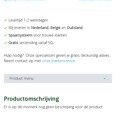
Levertijd 1-2 werkdagen
check
Wij leveren in
Nederland
,
België
en
Duitsland
check
Spaarsysteem
voor trouwe klanten
check
Gratis
verzending vanaf 50,-
check
Hulp nodig? Onze specialisten geven je gratis deskundig advies.
Neem contact op met
onze klantenservice
.
Product menu
expand_more
Productomschrijving
Er is op dit moment nog geen beschrijving voor dit product