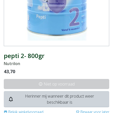
pepti 2- 800gr
Nutrilon
43,70
Niet op voorraad
info
Herinner mij wanneer dit product weer
notifications_none
beschikbaar is
Bekijk winkelvoorraad
Bewaar voor later
storefront
favorite_border