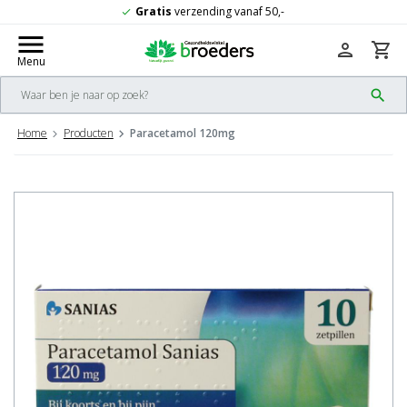
Gratis
verzending vanaf 50,-
check
menu
person
shopping_cart
Menu
search
Home
Producten
Paracetamol 120mg