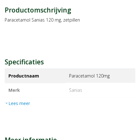
Productomschrijving
Paracetamol Sanias 120 mg, zetpillen
Specificaties
Productnaam
Paracetamol 120mg
Merk
sanias
Lees meer
expand_more
EAN
8712755212714
Artikelnummer
1075269
Maat/inhoud:
10 zet