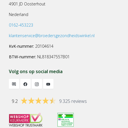
4901 JD Oosterhout
Nederland
0162-453223
klantenservice@broedersgezondheidswinkel.nl
KvK-nummer:
20104614
BTW-nummer:
NL818347557B01
Volg ons op social media
9.2
9.325 reviews