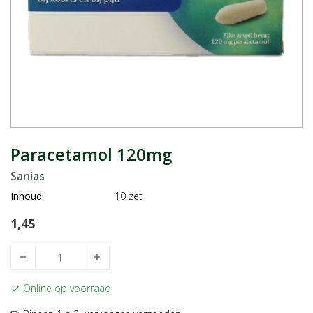
Paracetamol 120mg
Sanias
Inhoud:
10 zet
1,45
remove
add
Online op voorraad
check