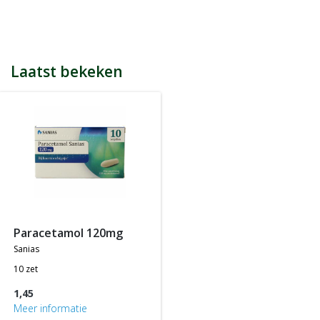
bijvoorbeeld een product kost € 15,25 en daarmee ontvang je
automatisch 15 spaarpunten.
Indien je 100 spaarpunten heeft, kun je bij jouw volgende
bestelling € 5 euro korting genieten.
Tijdens het afrekenen zie je dan onderaan een optie om je
Laatst bekeken
spaarpunten in te wisselen, 100 spaarpunten = € 5 korting, 200
spaarpunten = € 10 korting, etc.
In jouw accountgegevens kun je altijd jou actuele aantal
spaarpunten bekijken.
LET OP: Je ontvangt geen spaarpunten op producten die al tegen
een bepaalde actieprijs of met een bepaalde korting worden
aangeboden, m.a.w. je ontvangt alleen spaarpunten op
producten die tegen de normale of standaard verkoopprijs
worden aangeboden.
paracetamol 120mg
sanias
10 zet
1,45
Meer informatie