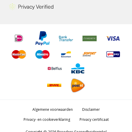
Algemene voorwaarden
Disclaimer
Privacy- en cookieverklaring
Privacy certificaat
Copyright
2026 Broeders Gezondheidswinkel
copyright