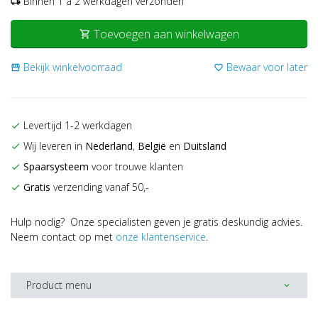
Binnen 1 a 2 werkdagen verzonden
local_shipping
Toevoegen aan winkelwagen
shopping_cart
Bekijk winkelvoorraad
Bewaar voor later
storefront
favorite_border
Levertijd 1-2 werkdagen
check
Wij leveren in
Nederland
,
België
en
Duitsland
check
Spaarsysteem
voor trouwe klanten
check
Gratis
verzending vanaf 50,-
check
Hulp nodig? Onze specialisten geven je gratis deskundig advies.
Neem contact op met
onze klantenservice
.
Product menu
expand_more