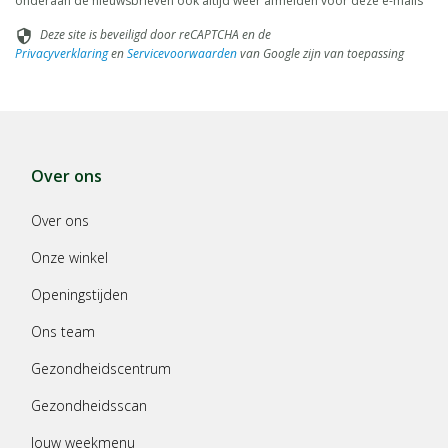
onderaan de nieuwsbrieven ook altijd weer afmelden voor deze e-mails
Deze site is beveiligd door reCAPTCHA en de
security
Privacyverklaring
en
Servicevoorwaarden
van Google zijn van toepassing
Over ons
Over ons
Onze winkel
Openingstijden
Ons team
Gezondheidscentrum
Gezondheidsscan
Jouw weekmenu