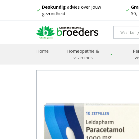
Deskundig
advies over jouw
Gra
check
check
gezondheid
50,
Home
Producten
Paracetamol 1000mg zetpil
Home
Homeopathie &
Pe
expand_more
vitamines
ve