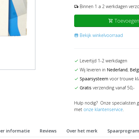
Binnen 1 a 2 werkdagen verz
local_shipping
Toevoegen
shopping_cart
Bekijk winkelvoorraad
storefront
Levertijd 1-2 werkdagen
check
Wij leveren in
Nederland
,
Belg
check
Spaarsysteem
voor trouwe kl
check
Gratis
verzending vanaf 50,-
check
Hulp nodig? Onze specialisten g
met
onze klantenservice
.
er informatie
Reviews
Over het merk
Spaarprogra