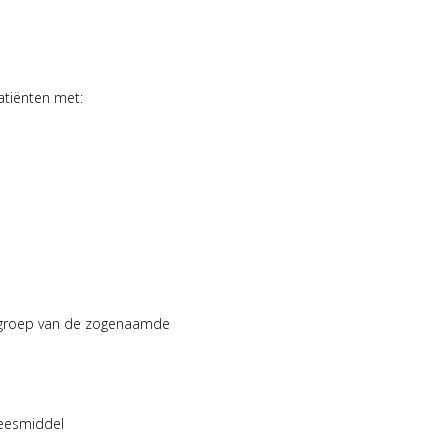
tiënten met:
e groep van de zogenaamde
neesmiddel