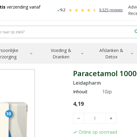
tis
verzending vanaf
Advi
9.2
9.325 reviews
check
-
Rec
sea
rsoonlijke
Voeding &
Afslanken &
expand_more
expand_more
expand_more
rzorging
Dranken
Detox
Paracetamol 1000
Leidapharm
Inhoud:
10zp
4,19
remove
add
Online op voorraad
check