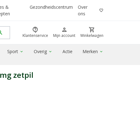
es &
Gezondheidscentrum
Over
favorite_border
epten
ons
contact_support
person
shopping_cart
rch
Klantenservice
Mijn account
Winkelwagen
Sport
Overig
Actie
Merken
expand_more
expand_more
expand_more
mg zetpil