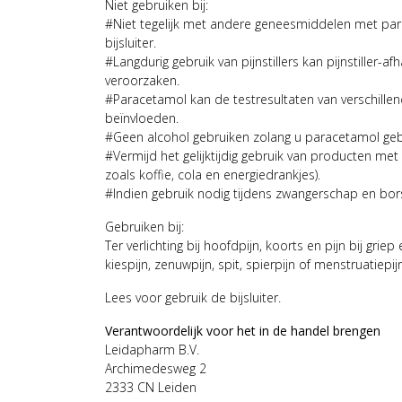
Niet gebruiken bij:
#Niet tegelijk met andere geneesmiddelen met par
bijsluiter.
#Langdurig gebruik van pijnstillers kan pijnstiller-af
veroorzaken.
#Paracetamol kan de testresultaten van verschille
beïnvloeden.
#Geen alcohol gebruiken zolang u paracetamol geb
#Vermijd het gelijktijdig gebruik van producten met
zoals koffie, cola en energiedrankjes).
#Indien gebruik nodig tijdens zwangerschap en bor
Gebruiken bij:
Ter verlichting bij hoofdpijn, koorts en pijn bij grie
kiespijn, zenuwpijn, spit, spierpijn of menstruatiepijn
Lees voor gebruik de bijsluiter.
Verantwoordelijk voor het in de handel brengen
Leidapharm B.V.
Archimedesweg 2
2333 CN Leiden