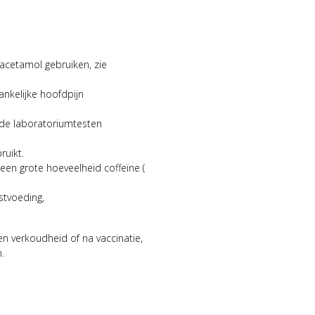
acetamol gebruiken, zie
hankelijke hoofdpijn
nde laboratoriumtesten
ruikt.
 een grote hoeveelheid coffeïne (
stvoeding,
p en verkoudheid of na vaccinatie,
.