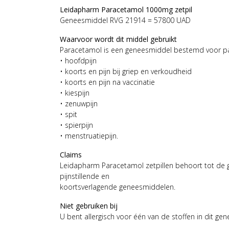
Leidapharm Paracetamol 1000mg zetpil
Geneesmiddel RVG 21914 = 57800 UAD
Waarvoor wordt dit middel gebruikt
Paracetamol is een geneesmiddel bestemd voor pa
• hoofdpijn
• koorts en pijn bij griep en verkoudheid
• koorts en pijn na vaccinatie
• kiespijn
• zenuwpijn
• spit
• spierpijn
• menstruatiepijn.
Claims
Leidapharm Paracetamol zetpillen behoort tot d
pijnstillende en
koortsverlagende geneesmiddelen.
Niet gebruiken bij
U bent allergisch voor één van de stoffen in dit ge