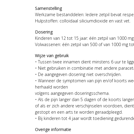
Samenstelling
Werkzame bestanddelen: Iedere zetpil bevat respe
Hulpstoffen: colloïdaal siliciumdioxide en vast vet.
Dosering
Kinderen van 12 tot 15 jaar: één zetpil van 1000 m
Volwassenen: één zetpil van 500 of van 1000 mg t
Wijze van gebruik
• Tussen twee innamen dient minstens 6 uur te ligg
• Niet gebruiken in combinatie met andere parace
• De aangegeven dosering niet overschrijden.
• Wanneer de symptomen van pijn en/of koorts we
herhaald worden
volgens aangegeven doseringsschema.
• Als de pijn langer dan 5 dagen of de koorts lang
of als er zich andere verschijnselen voordoen, die
gestopt en een arts te worden geraadpleegd.
• Bij kinderen tot 4 jaar wordt toediening gedure
Overige informatie