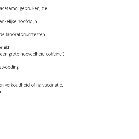
acetamol gebruiken, zie
hankelijke hoofdpijn
nde laboratoriumtesten
ruikt.
 een grote hoeveelheid coffeïne (
stvoeding,
p en verkoudheid of na vaccinatie,
.