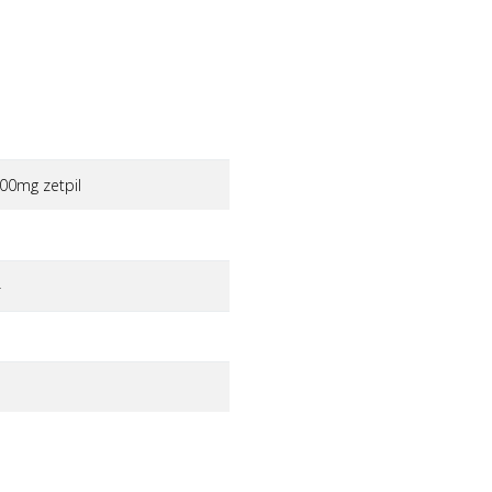
00mg zetpil
4