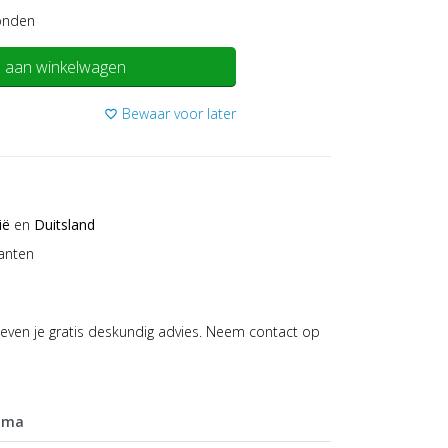
onden
 aan winkelwagen
Bewaar voor later
favorite_border
ië
en
Duitsland
anten
even je gratis deskundig advies. Neem contact op
mma