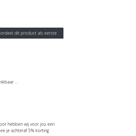
ordeel dit product als eerste
hikbaar …
voor hebben wij voor jou een
 je achteraf 5% korting