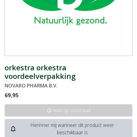
orkestra orkestra
voordeelverpakking
NOVARO PHARMA B.V.
69,95
Niet op voorraad
info
Herinner mij wanneer dit product weer
notifications_none
beschikbaar is