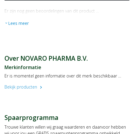
Er zijn nog geen beoordelingen van dit product …
Lees meer
expand_more
Over NOVARO PHARMA B.V.
Merkinformatie
Er is momentel geen informatie over dit merk beschikbaar …
Bekijk producten
chevron_right
Spaarprogramma
Trouwe klanten willen wij graag waarderen en daarvoor hebben
wij voor jou een GRATIS spaarpuntenprogramma ontwikkeld,