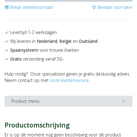
Bekijk winkelvoorraad
Bewaar voor later
storefront
favorite_border
Levertijd 1-2 werkdagen
check
Wij leveren in
Nederland
,
België
en
Duitsland
check
Spaarsysteem
voor trouwe klanten
check
Gratis
verzending vanaf 50,-
check
Hulp nodig? Onze specialisten geven je gratis deskundig advies.
Neem contact op met
onze klantenservice
.
Product menu
expand_more
Productomschrijving
Er is op dit moment nog geen beschrijving voor dit product