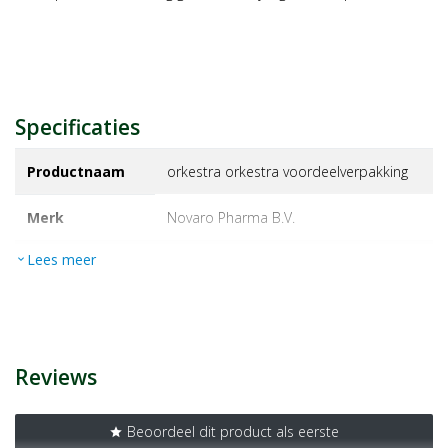
Specificaties
Productnaam
orkestra orkestra voordeelverpakking
Merk
novaro pharma b.v.
Lees meer
expand_more
EAN
8716064304016
Artikelnummer
1449789
Reviews
Beoordeel dit product als eerste
star