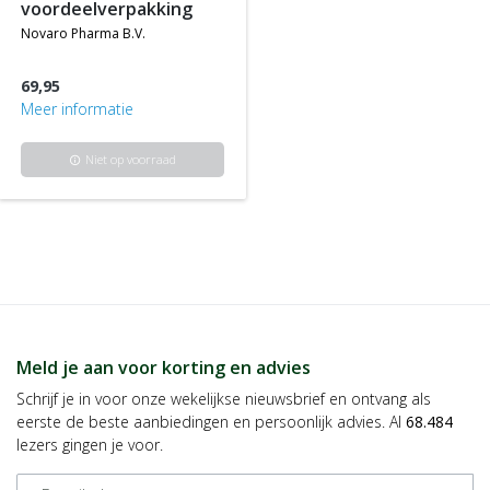
voordeelverpakking
novaro pharma b.v.
69,95
Meer informatie
Niet op voorraad
info
Meld je aan voor korting en advies
Schrijf je in voor onze wekelijkse nieuwsbrief en ontvang als
eerste de beste aanbiedingen en persoonlijk advies. Al
68.484
lezers gingen je voor.
E-mailadres