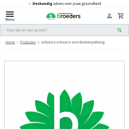
r jouw gezondheid
Gratis
verzending vana
check
menu
person
shopping_cart
Menu
search
Home
Producten
orkestra orkestra voordeelverpakking