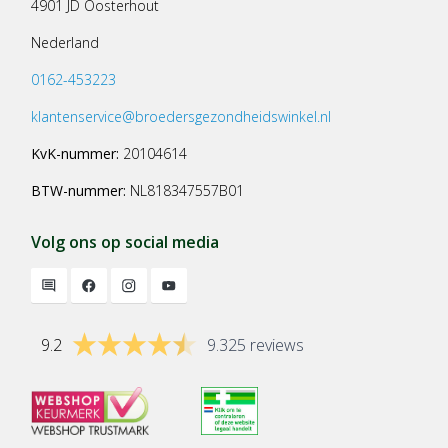
4901 JD Oosterhout
Nederland
0162-453223
klantenservice@broedersgezondheidswinkel.nl
KvK-nummer:
20104614
BTW-nummer:
NL818347557B01
Volg ons op social media
9.2
9.325 reviews