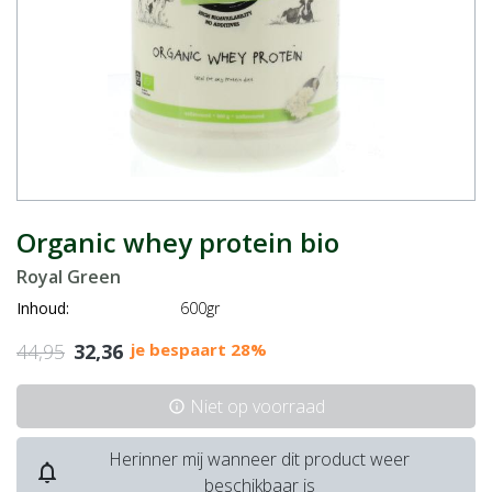
Organic whey protein bio
Royal Green
Inhoud:
600gr
44,95
32,36
je bespaart 28%
Niet op voorraad
info
Herinner mij wanneer dit product weer
notifications_none
beschikbaar is