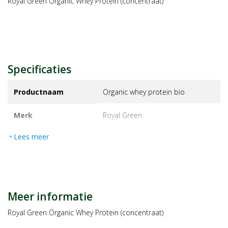
Royal Green Organic Whey Protein (concentraat)
Specificaties
Productnaam
Organic whey protein bio
Merk
royal green
Lees meer
expand_more
EAN
8710267760051
Artikelnummer
1174559
Maat/inhoud:
600gr
Meer informatie
Royal Green Organic Whey Protein (concentraat)