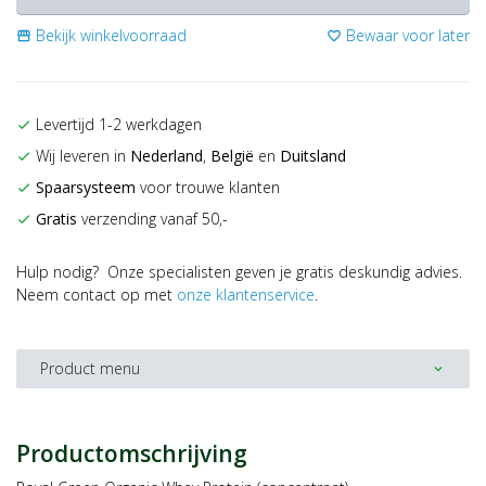
Bekijk winkelvoorraad
Bewaar voor later
storefront
favorite_border
Levertijd 1-2 werkdagen
check
Wij leveren in
Nederland
,
België
en
Duitsland
check
Spaarsysteem
voor trouwe klanten
check
Gratis
verzending vanaf 50,-
check
Hulp nodig? Onze specialisten geven je gratis deskundig advies.
Neem contact op met
onze klantenservice
.
Product menu
expand_more
Productomschrijving