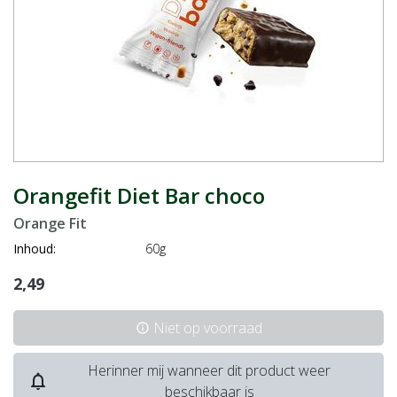
Orangefit Diet Bar choco
Orange Fit
Inhoud:
60g
2,49
Niet op voorraad
info
Herinner mij wanneer dit product weer
notifications_none
beschikbaar is