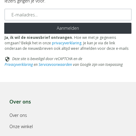
lezers gingen je voor.
E-mailadres
Aanmelden
Ja, ik wil de nieuwsbrief ontvangen.
Hoe we met je gegevens
omgaan? Bekijk het in onze
privacyverklaring
. Je kan je via de link
onderaan de nieuwsbrieven ook altijd weer afmelden voor deze e-mails
Deze site is beveiligd door reCAPTCHA en de
security
Privacyverklaring
en
Servicevoorwaarden
van Google zijn van toepassing
Over ons
Over ons
Onze winkel