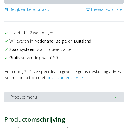
Bekijk winkelvoorraad
Bewaar voor later
storefront
favorite_border
Levertijd 1-2 werkdagen
check
Wij leveren in
Nederland
,
België
en
Duitsland
check
Spaarsysteem
voor trouwe klanten
check
Gratis
verzending vanaf 50,-
check
Hulp nodig? Onze specialisten geven je gratis deskundig advies.
Neem contact op met
onze klantenservice
.
Product menu
expand_more
Productomschrijving