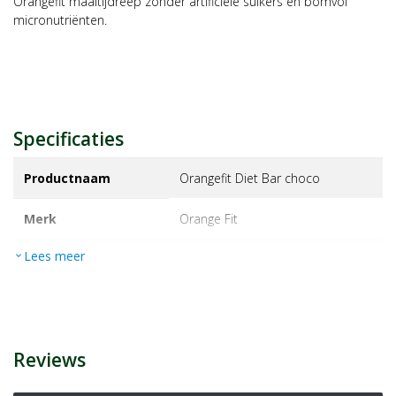
Orangefit maaltijdreep zonder artificiële suikers en bomvol
micronutriënten.
Specificaties
Productnaam
Orangefit Diet Bar choco
Merk
orange fit
Lees meer
expand_more
EAN
8719324609661
Artikelnummer
1419815
Maat/inhoud:
60g
Reviews