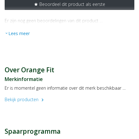
Beoordeel dit product als eerste
star
Er zijn nog geen beoordelingen van dit product …
Lees meer
expand_more
Over Orange Fit
Merkinformatie
Er is momentel geen informatie over dit merk beschikbaar …
Bekijk producten
chevron_right
Spaarprogramma