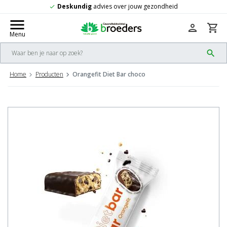
ig
advies over jouw gezondheid
Gratis
v
check
menu
person
shopping_cart
Menu
search
Home
Producten
Orangefit Diet Bar choco