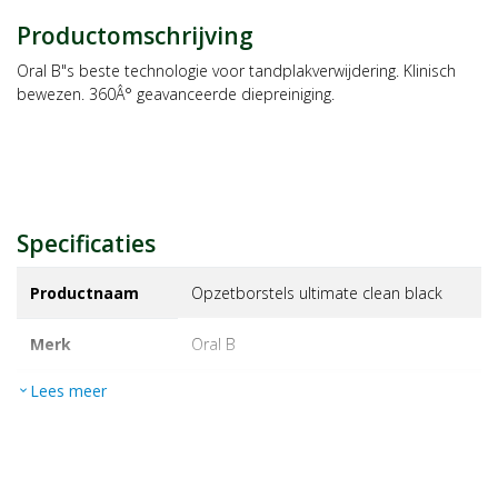
Productomschrijving
Oral B"s beste technologie voor tandplakverwijdering. Klinisch
bewezen. 360Â° geavanceerde diepreiniging.
Specificaties
Productnaam
Opzetborstels ultimate clean black
Merk
oral b
Lees meer
expand_more
EAN
8700216196178
Artikelnummer
1454353
Maat/inhoud:
4st