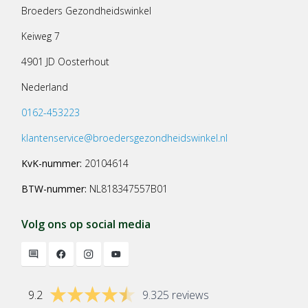
Broeders Gezondheidswinkel
Keiweg 7
4901 JD Oosterhout
Nederland
0162-453223
klantenservice@broedersgezondheidswinkel.nl
KvK-nummer:
20104614
BTW-nummer:
NL818347557B01
Volg ons op social media
9.2
9.325 reviews