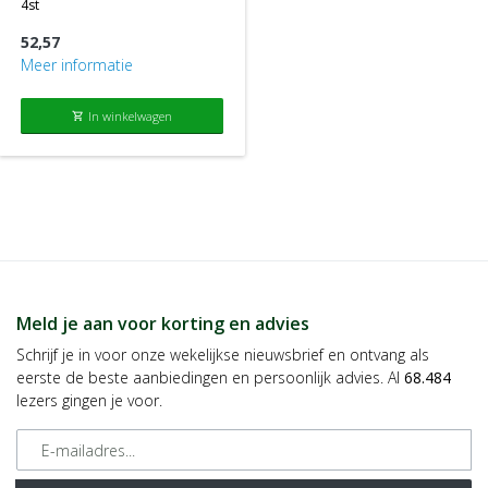
4st
52,57
Meer informatie
In winkelwagen
shopping_cart
Meld je aan voor korting en advies
Schrijf je in voor onze wekelijkse nieuwsbrief en ontvang als
eerste de beste aanbiedingen en persoonlijk advies. Al
68.484
lezers gingen je voor.
E-mailadres