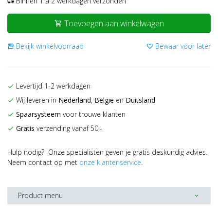
Binnen 1 a 2 werkdagen verzonden
local_shipping
Toevoegen aan winkelwagen
shopping_cart
Bekijk winkelvoorraad
Bewaar voor later
storefront
favorite_border
Levertijd 1-2 werkdagen
check
Wij leveren in
Nederland
,
België
en
Duitsland
check
Spaarsysteem
voor trouwe klanten
check
Gratis
verzending vanaf 50,-
check
Hulp nodig? Onze specialisten geven je gratis deskundig advies.
Neem contact op met
onze klantenservice
.
Product menu
expand_more