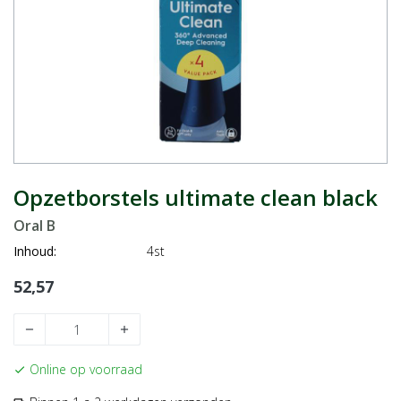
Opzetborstels ultimate clean black
Oral B
Inhoud:
4st
52,57
remove
add
Online op voorraad
check