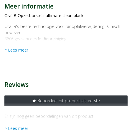
Meer informatie
Oral B Opzetborstels ultimate clean black
Oral B's beste technologie voor tandplakverwijdering. Klinisch
bewezen.
360° geavanceerde diepreiniging.
Gebruik
Lees meer
expand_more
Uitsluitend geschikt voor Oral-B iO™. Open aan de onderkant.
Hersluitbare verpakking
Distributeur
Procter & Gamble Nederland BV
Reviews
Postbus 1345
3000 BH Rotterdam
Beoordeel dit product als eerste
star
Er zijn nog geen beoordelingen van dit product …
Lees meer
expand_more