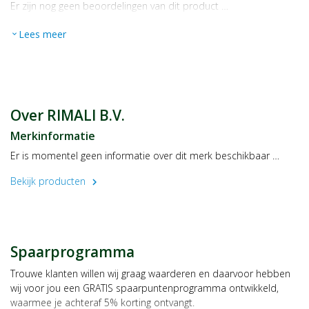
Er zijn nog geen beoordelingen van dit product …
Lees meer
expand_more
Over RIMALI B.V.
Merkinformatie
Er is momentel geen informatie over dit merk beschikbaar …
Bekijk producten
chevron_right
Spaarprogramma
Trouwe klanten willen wij graag waarderen en daarvoor hebben
wij voor jou een GRATIS spaarpuntenprogramma ontwikkeld,
waarmee je achteraf 5% korting ontvangt.