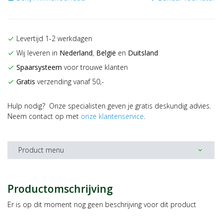
Levertijd 1-2 werkdagen
check
Wij leveren in
Nederland
,
België
en
Duitsland
check
Spaarsysteem
voor trouwe klanten
check
Gratis
verzending vanaf 50,-
check
Hulp nodig? Onze specialisten geven je gratis deskundig advies.
Neem contact op met
onze klantenservice
.
Product menu
expand_more
Productomschrijving
Er is op dit moment nog geen beschrijving voor dit product