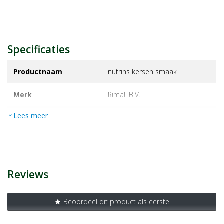
Specificaties
Productnaam
nutrins kersen smaak
Merk
rimali b.v.
Lees meer
expand_more
EAN
8721082516389
Artikelnummer
1472199
Reviews
Beoordeel dit product als eerste
star