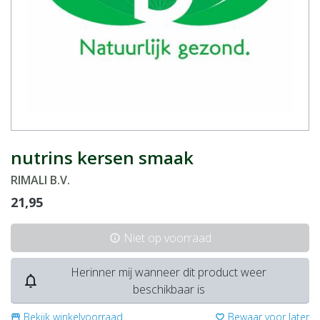
nutrins kersen smaak
RIMALI B.V.
21,95
Niet op voorraad
info
Herinner mij wanneer dit product weer
notifications_none
beschikbaar is
Bekijk winkelvoorraad
Bewaar voor later
storefront
favorite_border