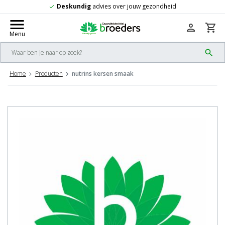
skundig
advies over jouw gezondheid
Gr
check
menu
person
shopping_cart
Menu
search
Home
Producten
nutrins kersen smaak