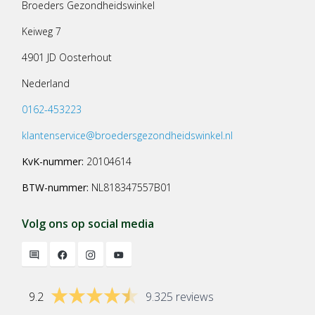
Broeders Gezondheidswinkel
Keiweg 7
4901 JD Oosterhout
Nederland
0162-453223
klantenservice@broedersgezondheidswinkel.nl
KvK-nummer:
20104614
BTW-nummer:
NL818347557B01
Volg ons op social media
9.2
9.325 reviews