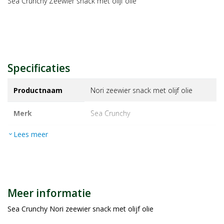
Sea Crunchy Zeewier snack met olijf olie
Specificaties
Productnaam
Nori zeewier snack met olijf olie
Merk
sea crunchy
Lees meer
expand_more
EAN
0805554101629
Artikelnummer
1141541
Maat/inhoud:
10g
Meer informatie
Sea Crunchy Nori zeewier snack met olijf olie