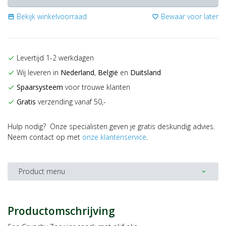
Bekijk winkelvoorraad
Bewaar voor later
storefront
favorite_border
Levertijd 1-2 werkdagen
check
Wij leveren in
Nederland
,
België
en
Duitsland
check
Spaarsysteem
voor trouwe klanten
check
Gratis
verzending vanaf 50,-
check
Hulp nodig? Onze specialisten geven je gratis deskundig advies.
Neem contact op met
onze klantenservice
.
Product menu
expand_more
Productomschrijving