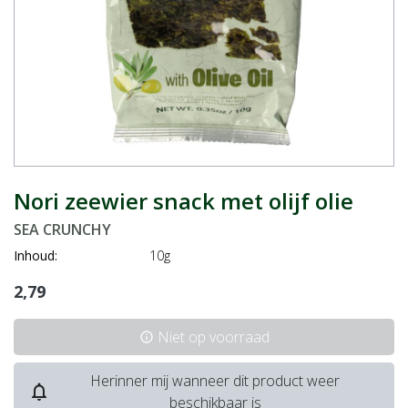
Nori zeewier snack met olijf olie
SEA CRUNCHY
Inhoud:
10g
2,79
Niet op voorraad
info
Herinner mij wanneer dit product weer
notifications_none
beschikbaar is