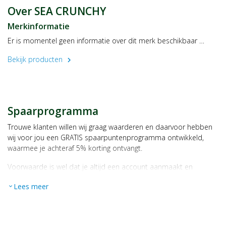
Distributeur
Over SEA CRUNCHY
Your Well
Merkinformatie
Marconiweg 55
3225 LV HELLEVOETSLUIS
Er is momentel geen informatie over dit merk beschikbaar …
Bekijk producten
chevron_right
Spaarprogramma
Trouwe klanten willen wij graag waarderen en daarvoor hebben
wij voor jou een GRATIS spaarpuntenprogramma ontwikkeld,
waarmee je achteraf 5% korting ontvangt.
Voorwaarde is wel dat je altijd een account aanmaakt en
daarmee ingelogd bent als je een bestelling plaatst.
Lees meer
expand_more
Bij iedere bestelling ontvang je per bestede euro 1 spaarpunt,
bijvoorbeeld een product kost € 15,25 en daarmee ontvang je
automatisch 15 spaarpunten.
Indien je 100 spaarpunten heeft, kun je bij jouw volgende